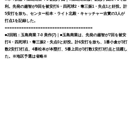
利。先発の越智が9回を被安打6・四死球2・奪三振1・失点1と好投。計
5安打を放ち、センター松本・ライト北殿・キャッチャー吉實の3人が
打点1を記録した。
=====================================
■2回戦：玉島商業 7-0 美作(7)｜■玉島商業は、先発の越智が7回を被安
打4・四死球1・奪三振2・失点0と好投。計6安打を放ち、1番小倉が3打
数2安打3打点、4番松本が本塁打、5番上田が3打数1安打3打点と活躍し
た。※地区予選は省略※