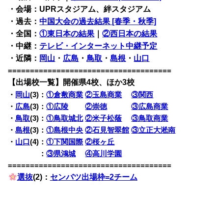
・会場：UPRスタジアム、絆スタジアム
・過去：
中国大会の過去結果 [春季・秋季]
・全国：
①東日本の結果
｜
②西日本の結果
・中継：
テレビ・インターネット中継予定
・近隣：
岡山
・
広島
・
鳥取
・
島根
・
山口
=====================================
【出場校一覧】開催県4校、ほか3校
・
岡山
(3)：
①倉敷商業
②玉島商業
③関西
・
広島
(3)：
①広陵
②崇徳
③広島商業
・
鳥取
(3)：
①鳥取城北
②米子松蔭
③鳥取商業
・
島根
(3)：
①島根中央
②石見智翠館
③立正大淞南
・
山口
(4)：
①下関国際
②桜ヶ丘
・
山口
(4)
：
③県鴻城
④高川学園
=====================================
選抜
(2)：
センバツ出場枠=2チーム