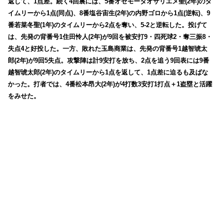
返して、1点差。続く4回裏には、5番オセモータオサリエメ聖(2年)のタ
イムリーから1点(同点)、8番塩谷宙生(2年)の内野ゴロから1点(逆転)、9
番若菜冬聖(1年)のタイムリーから2点を奪い、5-2と逆転した。投げて
は、先発の背番号1住田怜人(2年)が9回を被安打9・四死球2・奪三振8・
失点4と好投した。一方、敗れた玉島商業は、先発の背番号1越智琥太
郎(2年)が9回5失点。攻撃陣は計9安打を放ち、2点を追う9回表には9番
越智琥太郎(2年)のタイムリーから1点を返して、1点差に迫るも及ばな
かった。打者では、4番松本昂大(2年)が4打数3安打1打点＋1盗塁と活躍
をみせた。