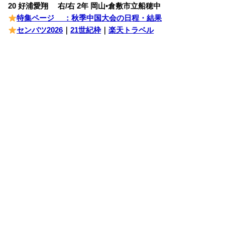
20 好浦愛翔 右/右 2年 岡山•倉敷市立船穂中
特集ページ ：秋季中国大会の日程・結果
センバツ2026
｜
21世紀枠
｜
楽天トラベル