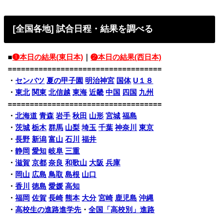
[全国各地] 試合日程・結果を調べる
■
❶本日の結果(東日本)
｜
❷本日の結果(西日本)
===================================
・
センバツ
夏の甲子園
明治神宮
国体
U１８
・
東北
関東
北信越
東海
近畿
中国
四国
九州
===================================
・
北海道
青森
岩手
秋田
山形
宮城
福島
・
茨城
栃木
群馬
山梨
埼玉
千葉
神奈川
東京
・
長野
新潟
富山
石川
福井
・
静岡
愛知
岐阜
三重
・
滋賀
京都
奈良
和歌山
大阪
兵庫
・
岡山
広島
鳥取
島根
山口
・
香川
徳島
愛媛
高知
・
福岡
佐賀
長崎
熊本
大分
宮崎
鹿児島
沖縄
・
高校生の進路進学先
・
全国「高校別」進路