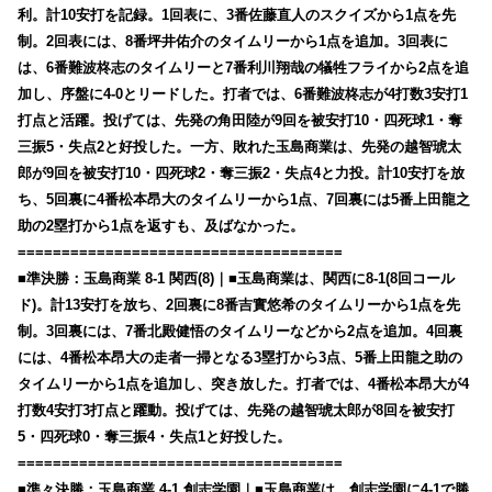
利。計10安打を記録。1回表に、3番佐藤直人のスクイズから1点を先
制。2回表には、8番坪井佑介のタイムリーから1点を追加。3回表に
は、6番難波柊志のタイムリーと7番利川翔哉の犠牲フライから2点を追
加し、序盤に4-0とリードした。打者では、6番難波柊志が4打数3安打1
打点と活躍。投げては、先発の角田陸が9回を被安打10・四死球1・奪
三振5・失点2と好投した。一方、敗れた玉島商業は、先発の越智琥太
郎が9回を被安打10・四死球2・奪三振2・失点4と力投。計10安打を放
ち、5回裏に4番松本昂大のタイムリーから1点、7回裏には5番上田龍之
助の2塁打から1点を返すも、及ばなかった。
=====================================
■準決勝：玉島商業 8-1 関西(8)｜■玉島商業は、関西に8-1(8回コール
ド)。計13安打を放ち、2回裏に8番吉實悠希のタイムリーから1点を先
制。3回裏には、7番北殿健悟のタイムリーなどから2点を追加。4回裏
には、4番松本昂大の走者一掃となる3塁打から3点、5番上田龍之助の
タイムリーから1点を追加し、突き放した。打者では、4番松本昂大が4
打数4安打3打点と躍動。投げては、先発の越智琥太郎が8回を被安打
5・四死球0・奪三振4・失点1と好投した。
=====================================
■準々決勝：玉島商業 4-1 創志学園｜■玉島商業は、創志学園に4-1で勝