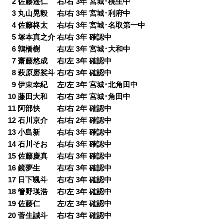
0
2 佐藤遥仁 右/右 3年 宮城･桃生中
0
3 丸山晃毅 右/右 3年 宮城･利府中
0
4 佐藤柊太 右/右 3年 宮城･名取第一中
0
5 塚本真之介 右/右 3年 確認中
0
6 鶉橋樹 右/左 3年 宮城･大和中
0
7 齋藤悠成 右/左 3年 確認中
0
8 萩原磨裟斗 右/右 3年 確認中
0
9 伊東幸紀 左/左 3年 宮城･北角田中
10 藤田大和 右/右 3年 宮城･角田中
11 阿部快 右/右 2年 確認中
12 石川京介 右/右 2年 確認中
13 小島新 右/右 3年 確認中
14 石川そお 右/右 3年 確認中
15 佐藤慶真 右/右 3年 確認中
16 鏡夢生 右/右 3年 確認中
17 日下颯斗 右/右 3年 確認中
18 管野瑛浩 右/左 3年 確認中
19 佐藤仁 左/左 3年 確認中
20 菅生誠斗 右/右 3年 確認中