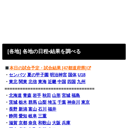
[各地] 各地の日程•結果を調べる
本日の試合予定・試合結果 [47都道府県]
・
センバツ
夏の甲子園
明治神宮
国体
U18
・
東北
関東
北信
東海
近畿
中国
四国
九州
===================================
・
北海道
青森
岩手
秋田
山形
宮城
福島
・
茨城
栃木
群馬
山梨
埼玉
千葉
神奈川
東京
・
長野
新潟
富山
石川
福井
・
静岡
愛知
岐阜
三重
・
滋賀
京都
奈良
和歌山
大阪
兵庫