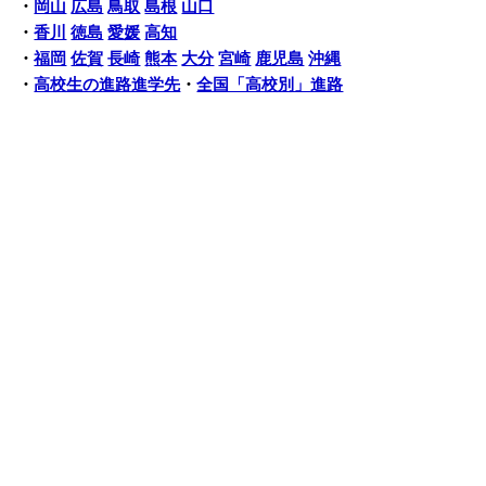
・
岡山
広島
鳥取
島根
山口
・
香川
徳島
愛媛
高知
・
福岡
佐賀
長崎
熊本
大分
宮崎
鹿児島
沖縄
・
高校生の進路進学先
・
全国「高校別」進路