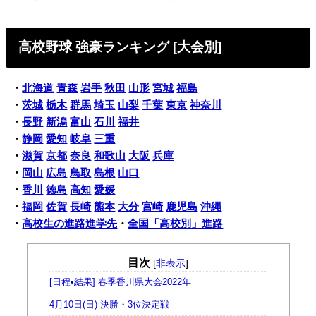
高校野球 強豪ランキング [大会別]
・
北海道
青森
岩手
秋田
山形
宮城
福島
・
茨城
栃木
群馬
埼玉
山梨
千葉
東京
神奈川
・
長野
新潟
富山
石川
福井
・
静岡
愛知
岐阜
三重
・
滋賀
京都
奈良
和歌山
大阪
兵庫
・
岡山
広島
鳥取
島根
山口
・
香川
徳島
高知
愛媛
・
福岡
佐賀
長崎
熊本
大分
宮崎
鹿児島
沖縄
・
高校生の進路進学先
・
全国「高校別」進路
目次
[
非表示
]
[日程•結果] 春季香川県大会2022年
4月10日(日) 決勝・3位決定戦