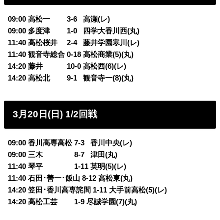
09:00 高松一 3-6
0
高瀬(レ)
09:00 多度津 1-0
0
四学大香川西(丸)
11:40 高松桜井 2-4
0
藤井学園寒川(レ)
11:40 観音寺総合 0-18 高松商業(5)(丸)
14:20 藤井 10-0 高松西(6)(レ)
14:20 高松北 9-1
0
観音寺一(8)(丸)
3月20日(日) 1/2回戦
09:00 香川高専高松 7-3
0
香川中央(レ)
09:00 三木 8-7
0
津田(丸)
11:40 琴平 1-11 英明(5)(レ)
11:40 石田･善一･飯山 8-12 高松東(丸)
14:20 笠田･香川高専詫間 1-11 大手前高松(5)(レ)
14:20 高松工芸 1-9 尽誠学園(7)(丸)