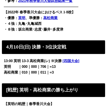
・参考：
2021年秋季香川大会試合結果一覧
————————————————————————
【2022年 春季香川大会におけるベスト8校】
・優勝：
英明
、準優勝：
高松商業
・４強：丸亀･丸亀城西
・８強：坂出商業･志度･藤井･多度津
4月10日(日) 決勝・3位決定戦
13:00 英明 13-3 高松商業(レ) ※決勝
[四国大会]
英明
・・
｜000｜000｜706｜=13
高松商業｜010｜000｜011｜=3
[戦歴] 英明・高松商業の勝ち上がり
【英明の戦歴｜春季香川大会】