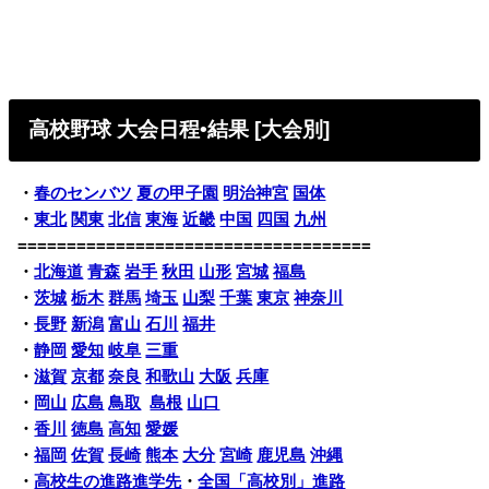
高校野球 大会日程•結果 [大会別]
・
春のセンバツ
夏の甲子園
明治神宮
国体
・
東北
関東
北信
東海
近畿
中国
四国
九州
====================================
・
北海道
青森
岩手
秋田
山形
宮城
福島
・
茨城
栃木
群馬
埼玉
山梨
千葉
東京
神奈川
・
長野
新潟
富山
石川
福井
・
静岡
愛知
岐阜
三重
・
滋賀
京都
奈良
和歌山
大阪
兵庫
・
岡山
広島
鳥取
島根
山口
・
香川
徳島
高知
愛媛
・
福岡
佐賀
長崎
熊本
大分
宮崎
鹿児島
沖縄
・
高校生の進路進学先
・
全国「高校別」進路