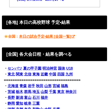
[各地] 本日の高校野球 予定•結果
全国：
本日の試合予定•結果 [全国一覧]
[全国] 各大会日程・結果を調べる
・
センバツ
夏の甲子園
明治神宮
国体
U18
・
東北
関東
北信
東海
近畿
中国
四国
九州
===================================
・
北海道
青森
岩手
秋田
山形
宮城
福島
・
茨城
栃木
群馬
埼玉
山梨
千葉
東京
神奈川
・
長野
新潟
富山
石川
福井
・
静岡
愛知
岐阜
三重