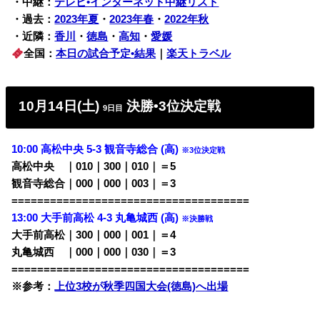
・中継：
テレビ•インターネット中継リスト
・過去：
2023年夏
・
2023年春
・
2022年秋
・近隣：
香川
・
徳島
・
高知
・
愛媛
全国：
本日の試合予定•結果
｜
楽天トラベル
10月14日(土)
決勝•3位決定戦
9日目
10:00 高松中央 5-3 観音寺総合 (高)
※3位決定戦
高松中央 ｜010｜300｜010｜＝5
観音寺総合｜000｜000｜003｜＝3
=====================================
13:00 大手前高松 4-3 丸亀城西 (高)
※決勝戦
大手前高松｜300｜000｜001｜＝4
丸亀城西 ｜000｜000｜030｜＝3
=====================================
※参考：
上位3校が秋季四国大会(徳島)へ出場