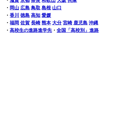
・
滋賀
京都
奈良
和歌山
大阪
兵庫
・
岡山
広島
鳥取
島根
山口
・
香川
徳島
高知
愛媛
・
福岡
佐賀
長崎
熊本
大分
宮崎
鹿児島
沖縄
・
高校生の進路進学先
・
全国「高校別」進路