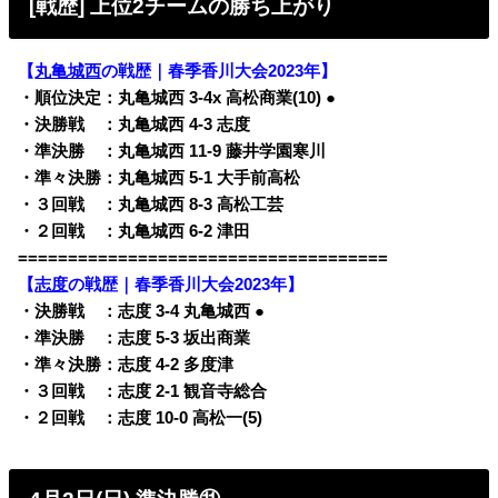
[戦歴] 上位2チームの勝ち上がり
【
丸亀城西
の戦歴｜春季香川大会2023年】
・順位決定：丸亀城西 3-4x 高松商業(10) ●
・決勝戦 ：丸亀城西 4-3 志度
・準決勝 ：丸亀城西 11-9 藤井学園寒川
・準々決勝：丸亀城西 5-1 大手前高松
・３回戦 ：丸亀城西 8-3 高松工芸
・２回戦 ：丸亀城西 6-2 津田
=====================================
【
志度
の戦歴｜春季香川大会2023年】
・決勝戦 ：志度 3-4 丸亀城西 ●
・準決勝 ：志度 5-3 坂出商業
・準々決勝：志度 4-2 多度津
・３回戦 ：志度 2-1 観音寺総合
・２回戦 ：志度 10-0 高松一(5)