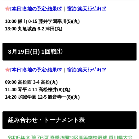
[本日]各地の予定•結果
｜
宿泊(楽天ﾄﾗﾍﾞﾙ)
10:00 飯山 0-15 藤井学園寒川(5)(丸)
13:00 丸亀城西 6-2 津田(丸)
3月19日(日) 1回戦①
[本日]各地の予定•結果
｜
宿泊(楽天ﾄﾗﾍﾞﾙ)
09:00 高松西 3-4 高松(丸)
11:40 琴平 4-11 高松桜井(8)(丸)
14:20 尽誠学園 12-5 観音寺一(8)(丸)
組み合わせ・トーナメント表