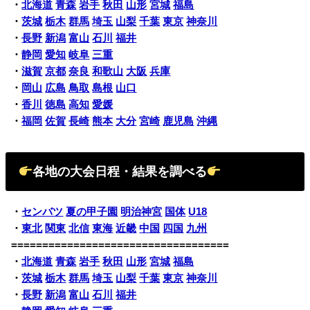
・
北海道
青森
岩手
秋田
山形
宮城
福島
・
茨城
栃木
群馬
埼玉
山梨
千葉
東京
神奈川
・
長野
新潟
富山
石川
福井
・
静岡
愛知
岐阜
三重
・
滋賀
京都
奈良
和歌山
大阪
兵庫
・
岡山
広島
鳥取
島根
山口
・
香川
徳島
高知
愛媛
・
福岡
佐賀
長崎
熊本
大分
宮崎
鹿児島
沖縄
各地の大会日程・結果を調べる
・
センバツ
夏の甲子園
明治神宮
国体
U18
・
東北
関東
北信
東海
近畿
中国
四国
九州
===================================
・
北海道
青森
岩手
秋田
山形
宮城
福島
・
茨城
栃木
群馬
埼玉
山梨
千葉
東京
神奈川
・
長野
新潟
富山
石川
福井