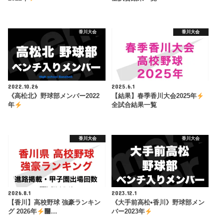
香川大会
香川大会
2022.10.26
2025.6.1
《高松北》野球部メンバー2022
【結果】春季香川大会2025年
年
全試合結果一覧
香川大会
香川大会
2026.8.1
2023.12.1
【香川】高校野球 強豪ランキン
《大手前高松•香川》野球部メン
グ 2026年
࿠…
バー2023年