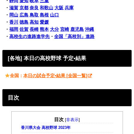
・
静岡
愛知
岐阜
三重
・
滋賀
京都
奈良
和歌山
大阪
兵庫
・
岡山
広島
鳥取
島根
山口
・
香川
徳島
高知
愛媛
・
福岡
佐賀
長崎
熊本
大分
宮崎
鹿児島
沖縄
・
高校生の進路進学先
・
全国「高校別」進路
[各地] 本日の高校野球 予定•結果
全国：
本日の試合予定•結果 [全国一覧]
目次
目次
[
非表示
]
香川県大会 高校野球 2023年