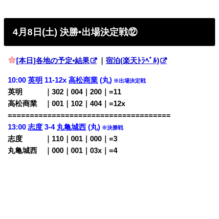
4月8日(土) 決勝•出場決定戦
⑫
[本日]各地の予定•結果
｜
宿泊(楽天ﾄﾗﾍﾞﾙ)
10:00
英明
11-12x
高松商業
(丸)
※出場決定戦
英明 ｜302｜004｜200｜=11
高松商業 ｜001｜102｜404｜=12x
=====================================
13:00
志度
3-4
丸亀城西
(丸)
※決勝戦
志度 ｜110｜001｜000｜=3
丸亀城西 ｜000｜001｜03x｜=4