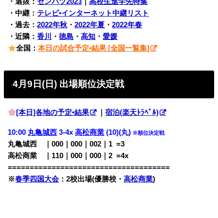
・選抜：
センバツ2023
｜
高校生進学先特集
・中継：
テレビ•インターネット中継リスト
・過去：
2022年秋
・
2022年夏
・
2022年春
・近隣：
香川
・
徳島
・
高知
・
愛媛
全国：
本日の試合予定•結果 [全国一覧集]
4月9日(日) 出場順位決定戦
[本日]各地の予定•結果
｜
宿泊(楽天ﾄﾗﾍﾞﾙ)
10:00
丸亀城西
3-4x
高松商業
(10)(丸)
※順位決定戦
丸亀城西 ｜000｜000｜002｜1
0
=3
高松商業 ｜110｜000｜000｜2
0
=4x
=====================================
※
春季四国大会
：2校出場(優勝校・
高松商業
)