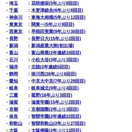
・
埼玉
：
花咲徳栄(5年ぶり8回目)
・
千葉
：
木更津総合(6年ぶり8回目)
・
神奈川
：
東海大相模(5年ぶり12回目)
・
東東京
：
関東一(5年ぶり9回目)
・
西東京
：
早稲田実業(9年ぶり30回目)
・
長野
：
長野日大(15年ぶり2回目)
・
新潟
：
新潟産業大附(初出場)
・
富山
：
富山商業(2年連続18回目)
・
石川
：
小松大谷(3年ぶり3回目)
・
福井
：
北陸(2年連続5回目)
・
静岡
：
掛川西(26年ぶり6回目)
・
愛知
：
中京大中京(7年ぶり29回目)
・
岐阜
：
岐阜城北(9年ぶり4回目)
・
三重
：
菰野(16年ぶり3回目)
・
滋賀
：
滋賀学園(15年ぶり2回目)
・
京都
：
京都国際(2年ぶり3回目)
・
奈良
：
智辯学園(2年連続22回目)
・
和歌山
：
智辯和歌山(2年ぶり27回目)
・
大阪
：
大阪桐蔭(2年ぶり13回目)