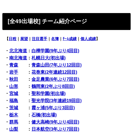
[全49出場校
] チーム紹介ページ
【
日程
｜
展望
｜
注目選手
｜
名簿
｜
ﾁｰﾑ成績
｜
個人成績
】
・
北北海道
：
白樺学園(9年ぶり4回目)
・
南北海道
：
札幌日大(初出場)
・
青森
：
青森山田(7年ぶり12回目)
・
岩手
：
花巻東(2年連続12回目)
・
秋田
：
金足農業(6年ぶり7回目)
・
山形
：
鶴岡東(2年ぶり8回目)
・
宮城
：
聖和学園(初出場)
・
福島
：
聖光学院(3年連続19回目)
・
茨城
：
霞ヶ浦(5年ぶり3回目)
・
栃木
：
石橋(初出場)
・
群馬
：
健大高崎(9年ぶり4回目)
・
山梨
：
日本航空(3年ぶり7回目)