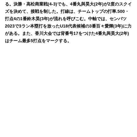
る。決勝・高松商業戦(4-3)でも、4番丸與昊大(2年)が2度のスクイ
ズを決めて、接戦を制した。打線は、チームトップの打率.500・
打点4の1番鈴木昊(3年)が流れを呼びこむ。中軸では、センバツ
2023で3ラン本塁打を放ったU18代表候補の3番百々愛輝(3年)に力
がある。また、香川大会では背番号17をつけた4番丸與昊大(2年)
はチーム最多5打点をマークする。