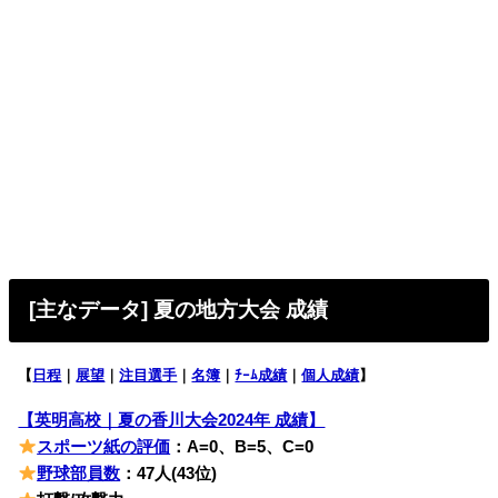
[主なデータ] 夏の地方大会 成績
【
日程
｜
展望
｜
注目選手
｜
名簿
｜
ﾁｰﾑ成績
｜
個人成績
】
【英明高校｜夏の香川大会2024年 成績】
スポーツ紙の評価
：A=0、B=5、C=0
野球部員数
：47人(43位)