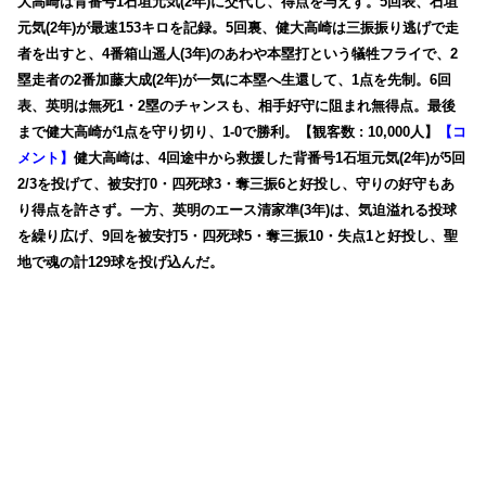
大高崎は背番号1石垣元気(2年)に交代し、得点を与えず。5回表、石垣
元気(2年)が最速153キロを記録。5回裏、健大高崎は三振振り逃げで走
者を出すと、4番箱山遥人(3年)のあわや本塁打という犠牲フライで、2
塁走者の2番加藤大成(2年)が一気に本塁へ生還して、1点を先制。6回
表、英明は無死1・2塁のチャンスも、相手好守に阻まれ無得点。最後
まで健大高崎が1点を守り切り、1-0で勝利。【観客数 : 10,000人】
【コ
メント】
健大高崎は、4回途中から救援した背番号1石垣元気(2年)が5回
2/3を投げて、被安打0・四死球3・奪三振6と好投し、守りの好守もあ
り得点を許さず。一方、英明のエース清家準(3年)は、気迫溢れる投球
を繰り広げ、9回を被安打5・四死球5・奪三振10・失点1と好投し、聖
地で魂の計129球を投げ込んだ。