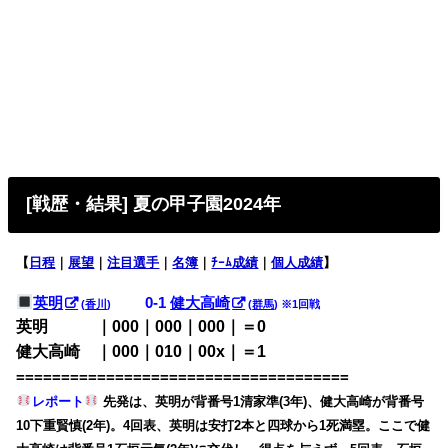
[戦歴・結果] 夏の甲子園2024年
【
日程
｜
展望
｜
注目選手
｜
名簿
｜
ﾁｰﾑ成績
｜
個人成績
】
英明
0-1
健大高崎
(
香川
)
(
群馬
) ※1回戦
英明 ｜000｜000｜000｜＝0
健大高崎 ｜000｜010｜00x｜＝1
=====================================
レポート
先発は、英明が背番号1清家準(3年)、健大高崎が背番号
10下重賢慎(2年)。4回表、英明は安打2本と四球から1死満塁。ここで健