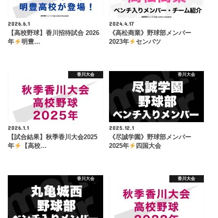
2026.6.1
2024.4.17
【高校野球】香川招待試合 2026
《高松商業》野球部メンバー
年
明豊…
2023年
センバツ
香川大会
香川大会
2026.1.1
2025.12.1
【試合結果】秋季香川大会2025
《尽誠学園》野球部メンバー
年
【高校…
2025年
四国大会
香川大会
香川大会