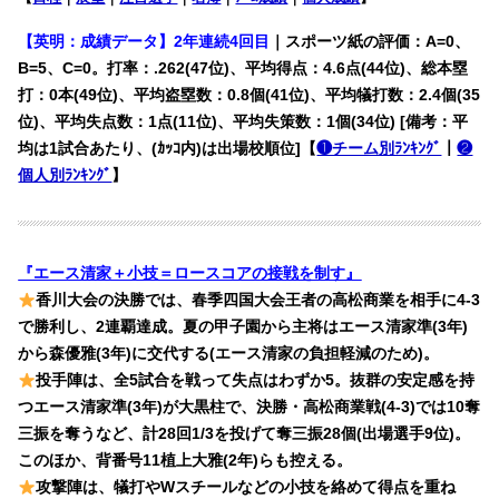
【英明：成績データ】
2年連続4回目
｜スポーツ紙の評価：A=0、
B=5、C=0。打率：.262(47位)、平均得点：4.6点(44位)、総本塁
打：0本(49位)、平均盗塁数：0.8個(41位)、平均犠打数：2.4個(35
位)、平均失点数：1点(11位)、平均失策数：1個(34位) [備考：平
均は1試合あたり、(ｶｯｺ内)は出場校順位]【
❶チーム別ﾗﾝｷﾝｸﾞ
｜
❷
個人別ﾗﾝｷﾝｸﾞ
】
『エース清家＋小技＝ロースコアの接戦を制す』
香川大会の決勝では、春季四国大会王者の高松商業を相手に4-3
で勝利し、2連覇達成。夏の甲子園から主将はエース清家準(3年)
から森優雅(3年)に交代する(エース清家の負担軽減のため)。
投手陣は、全5試合を戦って失点はわずか5。抜群の安定感を持
つエース清家準(3年)が大黒柱で、決勝・高松商業戦(4-3)では10奪
三振を奪うなど、計28回1/3を投げて奪三振28個(出場選手9位)。
このほか、背番号11植上大雅(2年)らも控える。
攻撃陣は、犠打やWスチールなどの小技を絡めて得点を重ね