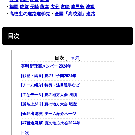
・
福岡
佐賀
長崎
熊本
大分
宮崎
鹿児島
沖縄
・
高校生の進路進学先
・
全国「高校別」進路
目次
目次
[
非表示
]
英明 野球部メンバー 2024年
[戦歴・結果] 夏の甲子園2024年
[チーム紹介] 特長・注目選手など
[主なデータ] 夏の地方大会 成績
[勝ち上がり] 夏の地方大会 戦歴
[全49出場校] チーム紹介ページ
[47都道府県] 夏の地方大会2024年
目次