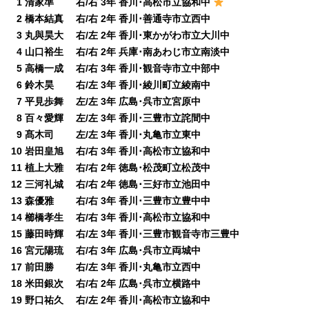
0
1 清家準 右/右 3年 香川･高松市立協和中
0
2 橋本結真 右/右 2年 香川･善通寺市立西中
0
3 丸與昊大 右/左 2年 香川･東かがわ市立大川中
0
4 山口裕生 右/右 2年 兵庫･南あわじ市立南淡中
0
5 高橋一成 右/右 3年 香川･観音寺市立中部中
0
6 鈴木昊 右/左 3年 香川･綾川町立綾南中
0
7 平見歩舞 左/左 3年 広島･呉市立宮原中
0
8 百々愛輝 左/左 3年 香川･三豊市立詫間中
0
9 髙木司 左/左 3年 香川･丸亀市立東中
10 岩田皇旭 右/右 3年 香川･高松市立協和中
11 植上大雅 右/右 2年 徳島･松茂町立松茂中
12 三河礼城 右/右 2年 徳島･三好市立池田中
13 森優雅 右/右 3年 香川･三豊市立豊中中
14 櫛橋孝生 右/右 3年 香川･高松市立協和中
15 藤田時輝 右/左 3年 香川･三豊市観音寺市三豊中
16 宮元陽琉 右/右 3年 広島･呉市立両城中
17 前田勝 右/左 3年 香川･丸亀市立西中
18 米田銀次 右/右 2年 広島･呉市立横路中
19 野口祐久 右/左 2年 香川･高松市立協和中