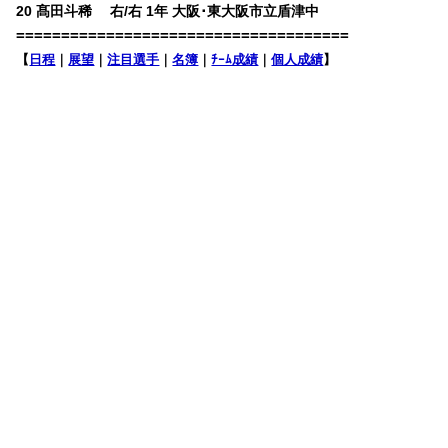
20 髙田斗稀 右/右 1年 大阪･東大阪市立盾津中
=====================================
【
日程
｜
展望
｜
注目選手
｜
名簿
｜
ﾁｰﾑ成績
｜
個人成績
】