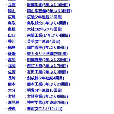
・
兵庫
：
報徳学園(6年ぶり16回目)
・
岡山
：
岡山学芸館(5年ぶり3回目)
・
広島
：
広陵(2年連続25回目)
・
鳥取
：
鳥取城北(6年ぶり6回目)
・
島根
：
大社(32年ぶり9回目)
・
山口
：
南陽工業(14年ぶり4回目)
・
香川
：
英明(2年連続4回目)
・
徳島
：
鳴門渦潮(7年ぶり8回目)
・
愛媛
：
聖カタリナ学園(初出場)
・
高知
：
明徳義塾(2年ぶり23回目)
・
福岡
：
西短大附(3年ぶり7回目)
・
佐賀
：
有田工業(2年ぶり3回目)
・
長崎
：
創成館(2年連続4回目)
・
熊本
：
熊本工業(3年ぶり23回目)
・
大分
：
明豊(4年連続10回目)
・
宮崎
：
宮崎商業(3年ぶり6回目)
・
鹿児島
：
神村学園(2年連続7回目)
・
沖縄
：
興南(2年ぶり14回目)