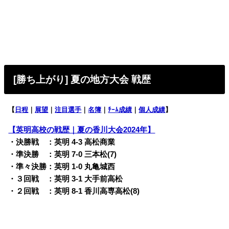
[勝ち上がり] 夏の地方大会 戦歴
【
日程
｜
展望
｜
注目選手
｜
名簿
｜
ﾁｰﾑ成績
｜
個人成績
】
【英明高校の戦歴｜夏の香川大会2024年】
・決勝戦 ：英明 4-3 高松商業
・準決勝 ：英明 7-0 三本松(7)
・準々決勝：英明 1-0 丸亀城西
・３回戦 ：英明 3-1 大手前高松
・２回戦 ：英明 8-1 香川高専高松(8)