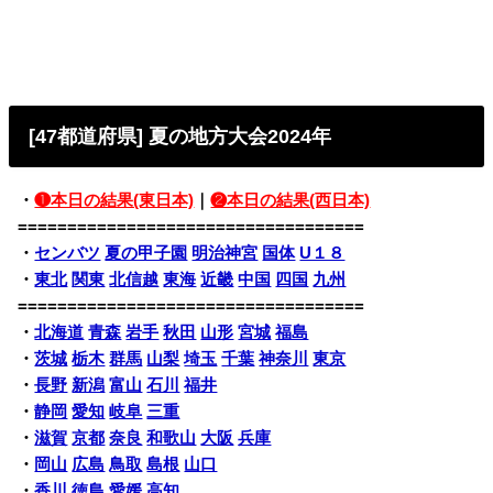
[47都道府県] 夏の地方大会2024年
・
❶本日の結果(東日本)
｜
❷本日の結果(西日本)
===================================
・
センバツ
夏の甲子園
明治神宮
国体
U１８
・
東北
関東
北信越
東海
近畿
中国
四国
九州
===================================
・
北海道
青森
岩手
秋田
山形
宮城
福島
・
茨城
栃木
群馬
山梨
埼玉
千葉
神奈川
東京
・
長野
新潟
富山
石川
福井
・
静岡
愛知
岐阜
三重
・
滋賀
京都
奈良
和歌山
大阪
兵庫
・
岡山
広島
鳥取
島根
山口
・
香川
徳島
愛媛
高知