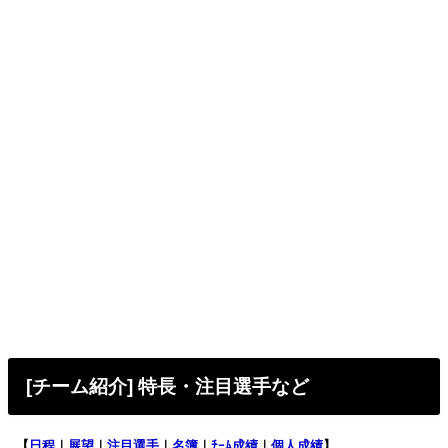
[チーム紹介] 特長・注目選手など
【
日程
｜
展望
｜
注目選手
｜
名簿
｜
ﾁｰﾑ成績
｜
個人成績
】