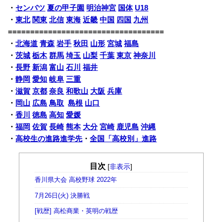
・
センバツ
夏の甲子園
明治神宮
国体
U18
・
東北
関東
北信
東海
近畿
中国
四国
九州
===================================
・
北海道
青森
岩手
秋田
山形
宮城
福島
・
茨城
栃木
群馬
埼玉
山梨
千葉
東京
神奈川
・
長野
新潟
富山
石川
福井
・
静岡
愛知
岐阜
三重
・
滋賀
京都
奈良
和歌山
大阪
兵庫
・
岡山
広島
鳥取
島根
山口
・
香川
徳島
高知
愛媛
・
福岡
佐賀
長崎
熊本
大分
宮崎
鹿児島
沖縄
・
高校生の進路進学先
・
全国「高校別」進路
目次
[
非表示
]
香川県大会 高校野球 2022年
7月26日(火) 決勝戦
[戦歴] 高松商業・英明の戦歴