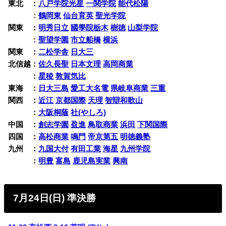
東北 ：
八戸学院光星
一関学院
能代松陽
東北
：
鶴岡東
仙台育英
聖光学院
関東 ：
明秀日立
國學院栃木
樹徳
山梨学院
関東
：
聖望学園
市立船橋
横浜
関東 ：
二松学舎
日大三
北信越：
佐久長聖
日本文理
高岡商業
北信越
：
星稜
敦賀気比
東海 ：
日大三島
愛工大名電
県岐阜商業
三重
関西 ：
近江
京都国際
天理
智辯和歌山
関西
：
大阪桐蔭
社(やしろ)
中国 ：
創志学園
盈進
鳥取商業
浜田
下関国際
四国 ：
高松商業
鳴門
帝京第五
明徳義塾
九州 ：
九国大付
有田工業
海星
九州学院
九州
：
明豊
富島
鹿児島実業
興南
7月24日(日) 準決勝