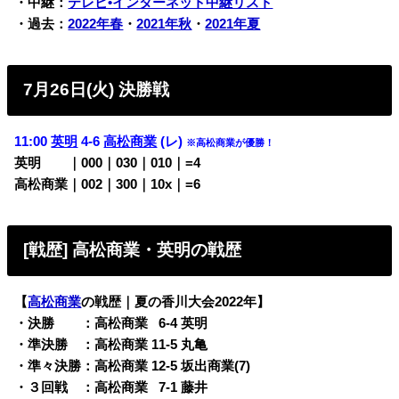
・中継：
テレビ•インターネット中継リスト
・過去：
2022年春
・
2021年秋
・
2021年夏
7月26日(火) 決勝戦
11:00
英明
4-6
高松商業
(レ)
※高松商業が優勝！
英明
・・
｜000｜030｜010｜=4
高松商業｜002｜300｜10x｜=6
[戦歴] 高松商業・英明の戦歴
【
高松商業
の戦歴｜夏の香川大会2022年】
・決勝 ：高松商業
0
6-4 英明
・準決勝 ：高松商業 11-5 丸亀
・準々決勝：高松商業 12-5 坂出商業(7)
・３回戦 ：高松商業
0
7-1 藤井