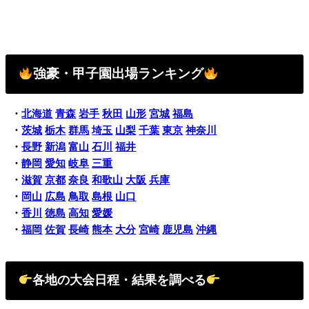
強豪・甲子園出場ランキング
・
北海道
青森
岩手
秋田
山形
宮城
福島
・
茨城
栃木
群馬
埼玉
山梨
千葉
東京
神奈川
・
長野
新潟
富山
石川
福井
・
静岡
愛知
岐阜
三重
・
滋賀
京都
奈良
和歌山
大阪
兵庫
・
岡山
広島
鳥取
島根
山口
・
香川
徳島
高知
愛媛
・
福岡
佐賀
長崎
熊本
大分
宮崎
鹿児島
沖縄
各地の大会日程・結果を調べる