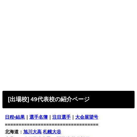
[出場校] 49代表校の
紹介ページ
日程•結果
｜
選手名簿
｜
注目選手
｜
大会展望号
==================================
北海道：
旭川大高
札幌大谷