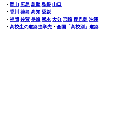
・
岡山
広島
鳥取
島根
山口
・
香川
徳島
高知
愛媛
・
福岡
佐賀
長崎
熊本
大分
宮崎
鹿児島
沖縄
・
高校生の進路進学先
・
全国「高校別」進路