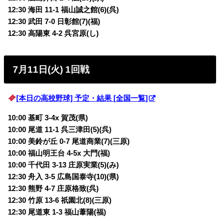
12:30 海田 11-1 福山誠之館(6)(呉)
12:30 武田 7-0 日彰館(7)(福)
12:30 高陽東 4-2 呉宮原(し)
7月11日(火) 1回戦
[本日の高校野球] 予定・結果 [全国一覧]
1
0:00 基町 3-4x 賀茂(県)
10:00 尾道 11-1 呉三津田(5)(呉)
10:00 美鈴が丘 0-7 尾道商業(7)(三原)
10:00 福山明王台 4-5x 大門(福)
10:00 千代田 3-13 庄原実業(5)(み)
12:30 舟入 3-5 広島国泰寺(10)(県)
12:30 熊野 4-7 庄原格致(呉)
12:30 竹原 13-6 祇園北(8)(三原)
12:30 尾道東 1-3 福山葦陽(福)