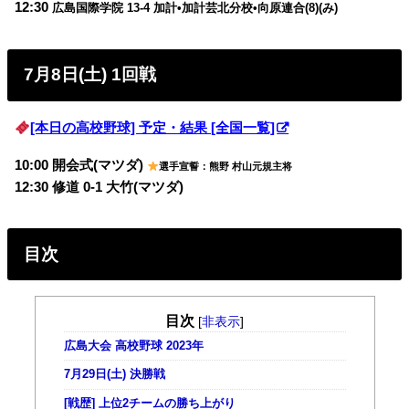
12:30
広島国際学院 13-4 加計•加計芸北分校•向原連合(8)(み)
7月8日(土) 1回戦
[本日の高校野球] 予定・結果 [全国一覧]
10:00 開会式(マツダ)
選手宣誓：熊野 村山元規主将
12:30 修道 0-1 大竹(マツダ)
目次
目次
[
非表示
]
広島大会 高校野球 2023年
7月29日(土) 決勝戦
[戦歴] 上位2チームの勝ち上がり