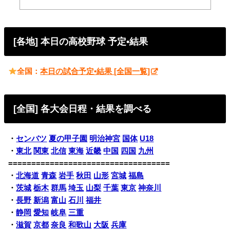
[各地] 本日の高校野球 予定•結果
全国：
本日の試合予定•結果 [全国一覧]
[全国] 各大会日程・結果を調べる
・
センバツ
夏の甲子園
明治神宮
国体
U18
・
東北
関東
北信
東海
近畿
中国
四国
九州
===================================
・
北海道
青森
岩手
秋田
山形
宮城
福島
・
茨城
栃木
群馬
埼玉
山梨
千葉
東京
神奈川
・
長野
新潟
富山
石川
福井
・
静岡
愛知
岐阜
三重
・
滋賀
京都
奈良
和歌山
大阪
兵庫