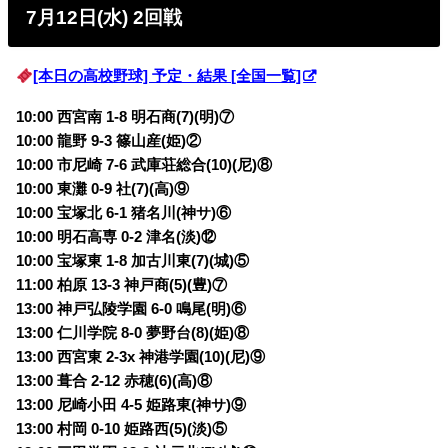
7月12日(水) 2回戦
[本日の高校野球] 予定・結果 [全国一覧]
10:00 西宮南 1-8 明石商(7)(明)⑦
10:00 龍野 9-3 篠山産(姫)②
10:00 市尼崎 7-6 武庫荘総合(10)(尼)⑧
10:00 東灘 0-9 社(7)(高)⑨
10:00 宝塚北 6-1 猪名川(神サ)⑥
10:00 明石高専 0-2 津名(淡)⑫
10:00 宝塚東 1-8 加古川東(7)(城)⑤
11:00 柏原 13-3 神戸商(5)(豊)⑦
13:00 神戸弘陵学園 6-0 鳴尾(明)⑥
13:00 仁川学院 8-0 夢野台(8)(姫)⑧
13:00 西宮東 2-3x 神港学園(10)(尼)⑨
13:00 葺合 2-12 赤穂(6)(高)⑧
13:00 尼崎小田 4-5 姫路東(神サ)⑨
13:00 村岡 0-10 姫路西(5)(淡)⑤