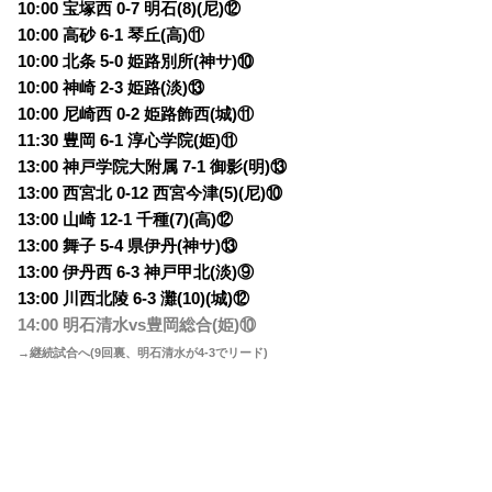
10:00 宝塚西 0-7 明石(8)(尼)⑫
10:00 高砂 6-1 琴丘(高)⑪
10:00 北条 5-0 姫路別所(神サ)⑩
10:00 神崎 2-3 姫路(淡)⑬
10:00 尼崎西 0-2 姫路飾西(城)⑪
11:30 豊岡 6-1 淳心学院(姫)⑪
13:00 神戸学院大附属 7-1 御影(明)⑬
13:00 西宮北 0-12 西宮今津(5)(尼)⑩
13:00 山崎 12-1 千種(7)(高)⑫
13:00 舞子 5-4 県伊丹(神サ)⑬
13:00 伊丹西 6-3 神戸甲北(淡)⑨
13:00 川西北陵 6-3 灘(10)(城)⑫
14:00 明石清水vs豊岡総合(姫)⑩
→継続試合へ(9回裏、明石清水が4-3でリード)