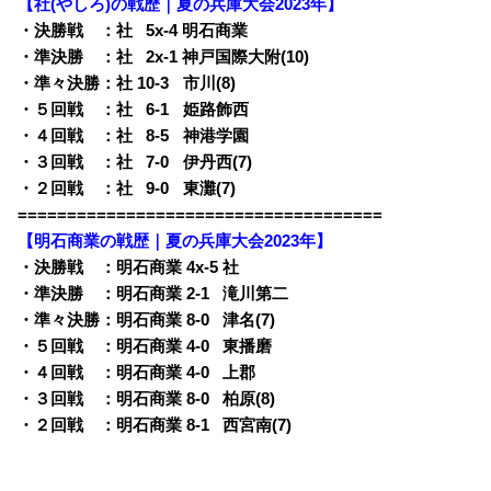
【社(やしろ)の戦歴｜夏の兵庫大会2023年】
・決勝戦 ：社
0
5x-4 明石商業
・準決勝 ：社
0
2x-1 神戸国際大附(10)
・準々決勝：社 10-3
q
市川(8)
・５回戦 ：社
0
6-1
q
姫路飾西
・４回戦 ：社
0
8-5
q
神港学園
・３回戦 ：社
0
7-0
q
伊丹西(7)
・２回戦 ：社
0
9-0
q
東灘(7)
=====================================
【明石商業の戦歴｜夏の兵庫大会2023年】
・決勝戦 ：明石商業 4x-5 社
・準決勝 ：明石商業 2-1
0
滝川第二
・準々決勝：明石商業 8-0
0
津名(7)
・５回戦 ：明石商業 4-0
0
東播磨
・４回戦 ：明石商業 4-0
0
上郡
・３回戦 ：明石商業 8-0
0
柏原(8)
・２回戦 ：明石商業 8-1
0
西宮南(7)