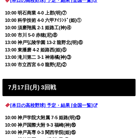
[本日の高校野球] 予定・結果 [全国一覧]
10:00 明石商業 4-0 上郡(明)⑦
10:00 科学技術 4-0 六甲ｱｲﾗﾝﾄﾞ(姫)①
10:00 須磨翔風 2-1 姫路工(神)④
10:00 市川 5-0 赤穂(尼)⑧
13:00 神戸弘陵学園 13-2 龍野北(明)⑥
13:00 東播磨 4-2 姫路西(姫)⑤
13:00 滝川第二 3-1 神港橘(神)③
13:00 市立西宮 6-0 龍野(尼)②
7月17日(月) 3回戦
[本日の高校野球] 予定・結果 [全国一覧]
10:00 神戸学院大附属 7-5 姫路(明)⑬
10:00 神戸国際大附 9-3 福崎(神)⑯
10:00 神戸高専 0-3 関西学院(姫)⑮