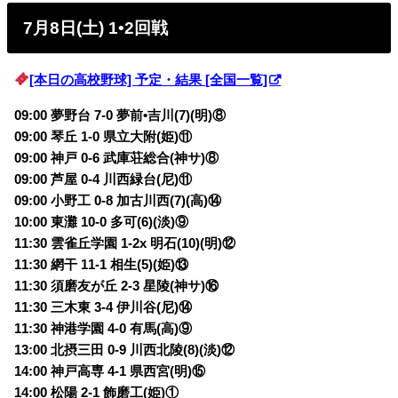
7月8日(土) 1•2回戦
[本日の高校野球] 予定・結果 [全国一覧]
09:00 夢野台 7-0 夢前•吉川(7)(明)⑧
09:00 琴丘 1-0 県立大附(姫)⑪
09:00 神戸 0-6 武庫荘総合(神サ)⑧
09:00 芦屋 0-4 川西緑台(尼)⑪
09:00 小野工 0-8 加古川西(7)(高)⑭
10:00 東灘 10-0 多可(6)(淡)⑨
11:30 雲雀丘学園 1-2x 明石(10)(明)⑫
11:30 網干 11-1 相生(5)(姫)⑬
11:30 須磨友が丘 2-3 星陵(神サ)⑯
11:30 三木東 3-4 伊川谷(尼)⑭
11:30 神港学園 4-0 有馬(高)⑨
13:00 北摂三田 0-9 川西北陵(8)(淡)⑫
14:00 神戸高専 4-1 県西宮(明)⑮
14:00 松陽 2-1 飾磨工(姫)①