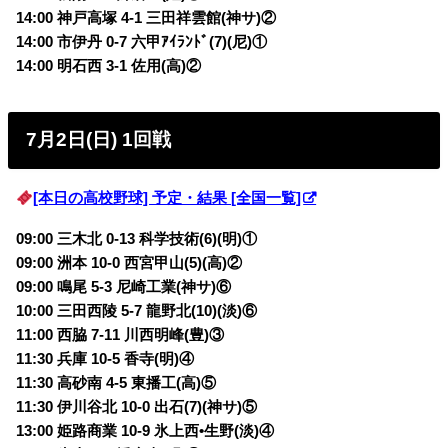
14:00 神戸高塚 4-1 三田祥雲館(神サ)②
14:00 市伊丹 0-7 六甲ｱｲﾗﾝﾄﾞ(7)(尼)①
14:00 明石西 3-1 佐用(高)②
7月2日(日) 1回戦
[本日の高校野球] 予定・結果 [全国一覧]
09:00 三木北 0-13 科学技術(6)(明)①
09:00 洲本 10-0 西宮甲山(5)(高)②
09:00 鳴尾 5-3 尼崎工業(神サ)⑥
10:00 三田西陵 5-7 龍野北(10)(淡)⑥
11:00 西脇 7-11 川西明峰(豊)③
11:30 兵庫 10-5 香寺(明)④
11:30 高砂南 4-5 東播工(高)⑤
11:30 伊川谷北 10-0 出石(7)(神サ)⑤
13:00 姫路商業 10-9 氷上西•生野(淡)④