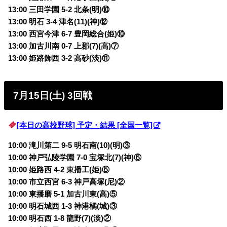
13:00 三田学園 5-2 北条(明)⑩
13:00 明石 3-4 津名(11)(神)⑫
13:00 西宮今津 6-7 豊岡総合(姫)⑩
13:00 加古川南 0-7 上郡(7)(高)⑦
13:00 姫路飾西 3-2 高砂(淡)⑪
7月15日(土) 3回戦
[本日の高校野球] 予定・結果 [全国一覧]
10:00 滝川第二 9-5 明石南(10)(明)③
10:00 神戸弘陵学園 7-0 宝塚北(7)(神)⑥
10:00 姫路西 4-2 東播工(姫)⑤
10:00 市立西宮 6-3 神戸高塚(尼)②
10:00 東播磨 5-1 加古川東(高)⑤
10:00 明石城西 1-3 神港橘(城)③
10:00 明石西 1-8 龍野(7)(淡)②