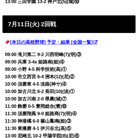
13:00 三田学園 13-2 神戸北(5)(城)⑩
7月11日(火) 2回戦
[本日の高校野球] 予定・結果 [全国一覧]
09:00 滝川第二 9-2 川西明峰(7)(明)③
09:00 兵庫 3-4x 姫路南(姫)④
09:00 小野 4-5 科学技術(高)①
10:00 市立西宮 6-4 洲本(12)(尼)②
10:00 須磨東 4-5 淡路(神サ)④
10:00 加古川北 6-2 長田(10)(淡)①
10:00 加古川南 2-0 県農(城)⑦
11:00 飾磨 0-5 豊岡総合(豊)⑩
11:30 須磨翔風 9-0 姫路商(7)(明)④
11:30 神港橘 6-0 篠山鳳鳴(姫)③
11:30 東播磨 4-1 伊川谷北(高)⑤
13:00 尼崎北 10-2 甲陽学院(8)(尼)⑥