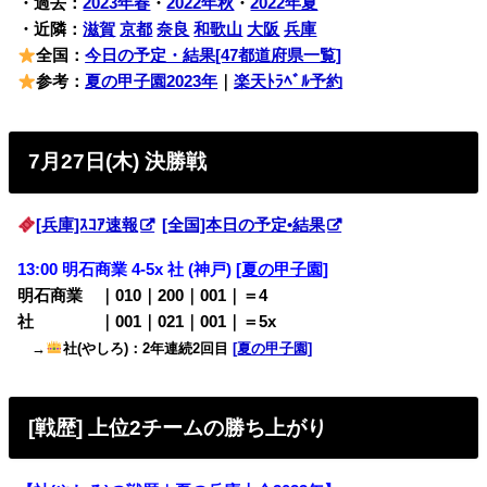
・過去：
2023年春
・
2022年秋
・
2022年夏
・近隣：
滋賀
京都
奈良
和歌山
大阪
兵庫
全国：
今日の予定・結果[47都道府県一覧]
参考：
夏の甲子園2023年
｜
楽天ﾄﾗﾍﾞﾙ予約
7月27日(木) 決勝戦
[兵庫]ｽｺｱ速報
[全国]本日の予定•結果
13:00 明石商業 4-5x 社 (神戸)
[夏の甲子園]
明石商業 ｜010｜200｜001｜＝4
社 ｜001｜021｜001｜＝5x
→
社(やしろ)
：2年連続2回目
[夏の甲子園]
[戦歴] 上位2チームの勝ち上がり