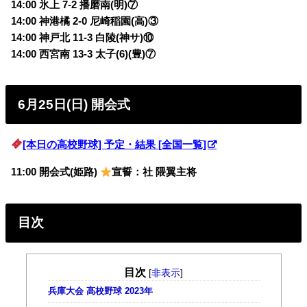
14:00 氷上 7-2 播磨南(明)⑦
14:00 神港橘 2-0 尼崎稲園(高)③
14:00 神戸北 11-3 白陵(神サ)⑩
14:00 西宮南 13-3 太子(6)(豊)⑦
6月25日(日) 開会式
[本日の高校野球] 予定・結果 [全国一覧]
11:00 開会式(姫路)
宣誓：社 隈翼主将
目次
目次
[
非表示
]
兵庫大会 高校野球 2023年