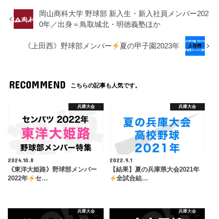
岡山商科大学 野球部 新入生・新入社員メンバー202
0年／出身＝鳥取城北・明徳義塾ほか
《上田西》野球部メンバー
夏の甲子園2023年
RECOMMEND
こちらの記事も人気です。
兵庫大会
兵庫大会
2024.10.8
2022.9.1
《東洋大姫路》野球部メンバー
【結果】夏の兵庫県大会2021年
2022年
セ…
全試合結…
兵庫大会
兵庫大会