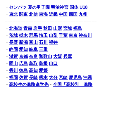
・
センバツ
夏の甲子園
明治神宮
国体
U18
・
東北
関東
北信
東海
近畿
中国
四国
九州
===================================
・
北海道
青森
岩手
秋田
山形
宮城
福島
・
茨城
栃木
群馬
埼玉
山梨
千葉
東京
神奈川
・
長野
新潟
富山
石川
福井
・
静岡
愛知
岐阜
三重
・
滋賀
京都
奈良
和歌山
大阪
兵庫
・
岡山
広島
鳥取
島根
山口
・
香川
徳島
高知
愛媛
・
福岡
佐賀
長崎
熊本
大分
宮崎
鹿児島
沖縄
・
高校生の進路進学先
・
全国「高校別」進路