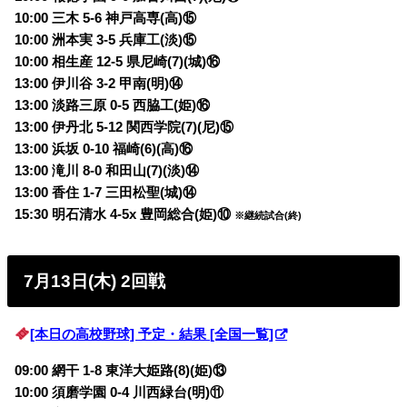
10:00 三木 5-6 神戸高専(高)⑮
10:00 洲本実 3-5 兵庫工(淡)⑮
10:00 相生産 12-5 県尼崎(7)(城)⑯
13:00 伊川谷 3-2 甲南(明)⑭
13:00 淡路三原 0-5 西脇工(姫)⑯
13:00 伊丹北 5-12 関西学院(7)(尼)⑮
13:00 浜坂 0-10 福崎(6)(高)⑯
13:00 滝川 8-0 和田山(7)(淡)⑭
13:00 香住 1-7 三田松聖(城)⑭
15:30 明石清水 4-5x 豊岡総合(姫)⑩
※継続試合(終)
7月13日(木) 2回戦
[本日の高校野球] 予定・結果 [全国一覧]
09:00 網干 1-8 東洋大姫路(8)(姫)⑬
10:00 須磨学園 0-4 川西緑台(明)⑪