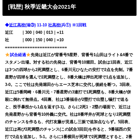
[戦歴] 秋季近畿大会2021年
◆
近江高校
(滋③) 11-10
社高校
(兵①) ※1回戦
近江
・・
｜300｜040｜013｜=11
社
・・・
｜000｜150｜040｜=10
=========================
試合経過
先発は近江が背番号9星野、背番号1山田はライト&4番で
スタメン出場。対する社の先発は、背番号10堀田。試合は1回表、近江
は3つの四球から2死満塁とし、6番川元ひなたの安打で2点を先制。7番
星野が四球を選んで2死満塁とし、8番大橋は押出死球で1点を追加し、
3-0。ここで社は先発堀田からエース芝本に交代し後続を断つ。3回表、
近江は5番岡崎・6番川元・7番星野の3連打で1死満塁も、8番大橋が併
殺に倒れて無得点。4回裏、社は3番福谷が2塁打で出塁し犠打で送る
と、投手暴投から1点を返す(3-1)。さらに2死1・2塁の場面で、近江は
先発星野から背番号10外義に交代。社は8番坪井が死球となり2死満塁
のチャンスを作るも、代打友藤が見逃し三振で追加点ならず。5回表、
近江は再び2死満塁のチャンス(この試合3回目)を作ると、9番福西の安
打で2点を追加し、5-1。さらに1番横田が死球で2死満塁とすると、2番