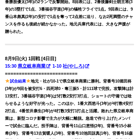
番勝股優太(3年)の2ランで反撃開始。8回表には、2番後藤剣士朗主将(3
年)の3塁打で1点、3番福谷宇楽(3年)の犠牲フライで1点。9回表には、9
番山本彪真(2年)の安打で1点を奪って2点差に迫り、なお2死満塁のチャ
ンスを作るも後続が続かなかった。地元兵庫代表には、大きな声援が
贈られた。
8月9日(火) 1回戦 [4日目]
15:30
県立岐阜商業
1-10
社(やしろ)
==========================
試合結果
地元・社が10-1で県立岐阜商業に勝利。背番号10堀田柊
(3年)が9回を被安打6・四死球0・奪三振5・計111球で完投。攻撃陣は計
13安打。3番福谷宇楽(3年)は5打数2安打3打点、ショートの守備では唸
らせるような好守が光った。このほか、1番大西悠斗(3年)が4打数4安打
2打点、4番笠井康生(3年)が4打数3安打1打点と活躍。敗れた県立岐阜商
業は、新型コロナ影響で主力が大幅に離脱。急造で作り上げたメンバ
ーで試合に臨んだ。投手陣は、背番号11山口恵悟(2年)、背番号15小林
希(2年)、背番号13古賀暖人(3年)、背番号10池田諒真(1年)、背番号16森