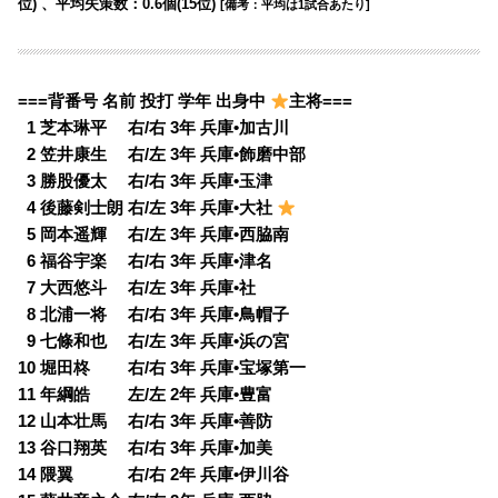
位) 、平均失策数：0.6個(15位)
[備考：平均は1試合あたり]
===背番号 名前 投打 学年 出身中
主将===
0
1 芝本琳平 右/右 3年 兵庫•加古川
0
2 笠井康生 右/左 3年 兵庫•飾磨中部
0
3 勝股優太 右/右 3年 兵庫•玉津
0
4 後藤剣士朗 右/左 3年 兵庫•大社
0
5 岡本遥輝 右/左 3年 兵庫•西脇南
0
6 福谷宇楽 右/右 3年 兵庫•津名
0
7 大西悠斗 右/左 3年 兵庫•社
0
8 北浦一将 右/右 3年 兵庫•鳥帽子
0
9 七條和也 右/左 3年 兵庫•浜の宮
10 堀田柊 右/右 3年 兵庫•宝塚第一
11 年綱皓 左/左 2年 兵庫•豊富
12 山本壮馬 右/右 3年 兵庫•善防
13 谷口翔英 右/右 3年 兵庫•加美
14 隈翼 右/右 2年 兵庫•伊川谷