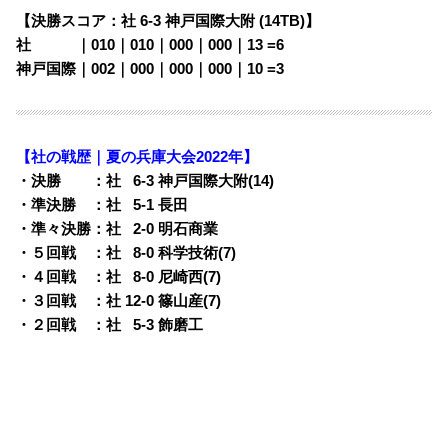
【決勝スコア：社 6-3 神戸国際大附 (14TB)】
社
・・・
｜010｜010｜000｜000｜13 =6
神戸国際｜002｜000｜000｜000｜10 =3
【社の戦歴｜夏の兵庫大会2022年】
・決勝 ：社
0
6-3 神戸国際大附(14)
・準決勝 ：社
0
5-1 長田
・準々決勝：社
0
2-0 明石商業
・５回戦 ：社
0
8-0 科学技術(7)
・４回戦 ：社
0
8-0 尼崎西(7)
・３回戦 ：社 12-0 篠山産(7)
・２回戦 ：社
0
5-3 飾磨工