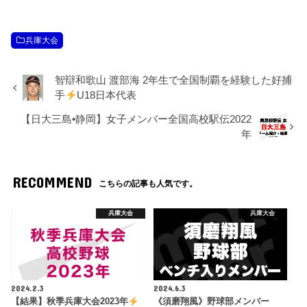
兵庫大会
智辯和歌山 渡部海 2年生で全国制覇を経験した好捕
手
U18日本代表
【日大三島•静岡】女子メンバー全国高校駅伝2022
年
RECOMMEND
こちらの記事も人気です。
兵庫大会
兵庫大会
2024.2.3
2024.6.3
【結果】秋季兵庫大会2023年
《須磨翔風》野球部メンバー