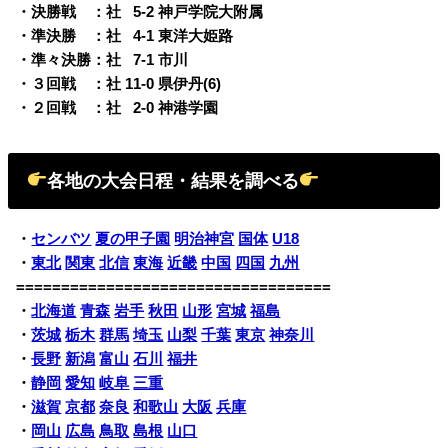
・決勝戦 ：社
0
5-2 神戸学院大附属
・準決勝 ：社
0
4-1 東洋大姫路
・準々決勝：社
0
7-1 市川
・３回戦 ：社 11-0 県伊丹(6)
・２回戦 ：社
0
2-0 神港学園
各地の大会日程・結果を調べる
・
センバツ
夏の甲子園
明治神宮
国体
U18
・
東北
関東
北信
東海
近畿
中国
四国
九州
===================================
・
北海道
青森
岩手
秋田
山形
宮城
福島
・
茨城
栃木
群馬
埼玉
山梨
千葉
東京
神奈川
・
長野
新潟
富山
石川
福井
・
静岡
愛知
岐阜
三重
・
滋賀
京都
奈良
和歌山
大阪
兵庫
・
岡山
広島
鳥取
島根
山口