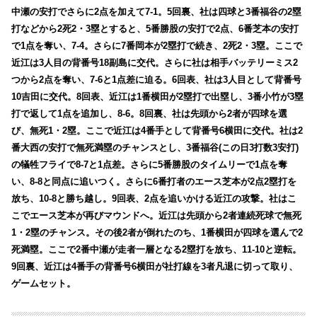
中瀬の安打でさらに2点を加えて7-1。5回裏、社は四球と3番福谷の2塁
打などから2死2・3塁とすると、5番勝股の安打で2点、6番芝本の安打
で1点を奪い、7-4。さらに7番岡本が2塁打で続き、2死2・3塁。ここで
近江は3人目の背番号18副島に交代。さらに社は相手バッテリーミス2
つから2点を奪い、7-6と1点差に迫る。6回表、社は3人目として背番号
10吉田に交代。8回表、近江は1番横田が2塁打で出塁し、3番小竹が3塁
打で返して1点を追加し、8-6。8回裏、社は先頭から2者が四球を選
び、無死1・2塁。ここで近江は4番手として背番号6横田に交代。社は2
番大西の安打で無死満塁のチャンスとし、3番福谷(この日3打数3安打)
の犠牲フライで8-7と1点差。さらに5番勝股のタイムリーで1点を奪
い、8-8と同点に追いつく。さらに6番打者のエース芝本が2点2塁打を
放ち、10-8と勝ち越し。9回表、2点を追いかける近江の攻撃。社はこ
こでエース芝本が再びマウンドへ。近江は先頭から2者連続死球で無死
1・2塁のチャンス。その後2者が倒れたのち、1番横田が四球を選んで2
死満塁。ここで2番中瀬が走者一層となる2塁打を放ち、11-10と逆転。
9回裏、近江は4番手の背番号6横田が社打線を3者凡退に切って取り、
ゲームセット。