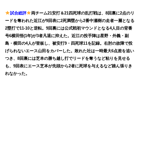
試合総評
両チーム21安打＆21四死球の乱打戦は、8回裏に2点のリ
ードを奪われた近江が9回表に2死満塁から2番中瀬樹の走者一層となる
2塁打で11-10と逆転。9回裏には公式戦初マウンドとなる4人目の背番
号6横田悟(1年)が3者凡退に抑えた。近江の投手陣は星野・外義・副
島・横田の4人が登板し、被安打9・四死球11を記録。右肘の故障で投
げられないエース山田をカバーした。敗れた社は一時最大6点差を追い
つき、8回裏には芝本の勝ち越し打でリードを奪うなど粘りを見せる
も、9回表にエース芝本が先頭から2者に死球を与えるなど踏ん張りき
れなかった。