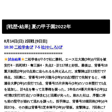
[戦歴•結果] 夏の甲子園2022年
8月14日(日) 2回戦 [9日目]
10:30
二松学舎
7-5
社(やしろ)
==========================
試合結果
二松学舎が7-5で社に勝利。エース辻大雅(3年)が7回を被
安打4・四死球3・奪三振4・失点2・計117球と好投。最後は、背番号18
重川創思(2年)が2点差に迫られるも抑え込んだ。攻撃陣は計13安打で7
得点。3回裏に、背番号14中川龍斗(2年)の2点3塁打で先制すると、4番
瀬谷大夢(3年)の安打で1点、背番号15片井海斗(1年)のソロ本塁打で1点
を追加し、計4点を奪って主導権を握った。1年生の4番片井海斗(1年)は
4打数2安打2打点(ソロ弾含む)と活躍が光った。敗れた社は、序盤に持
ち前の堅守が崩れて流れを譲った。投手陣は、背番号10堀田柊(3年)が4
回2/3を、その後は背番号1芝本琳平(3年)が登板。攻撃陣は、7回表に7