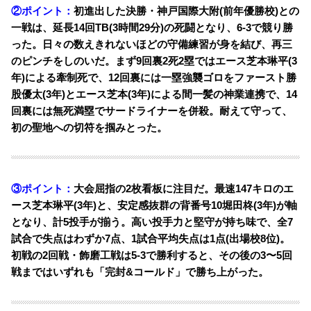
②ポイント：
初進出した決勝・神戸国際大附(前年優勝校)との
一戦は、延長14回TB(3時間29分)の死闘となり、6-3で競り勝
った。日々の数えきれないほどの守備練習が身を結び、再三
のピンチをしのいだ。まず9回裏2死2塁ではエース芝本琳平(3
年)による牽制死で、12回裏には一塁強襲ゴロをファースト勝
股優太(3年)とエース芝本(3年)による間一髪の神業連携で、14
回裏には無死満塁でサードライナーを併殺。耐えて守って、
初の聖地への切符を掴みとった。
③ポイント：
大会屈指の2枚看板に注目だ。
最速147キロのエ
ース芝本琳平(3年)と、安定感抜群の背番号10堀田柊(3年)が軸
となり、計5投手が揃う。高い
投手力と堅守が持ち味で、全7
試合で失点はわずか7点、1試合平均失点は1点(出場校8位)。
初戦の2回戦・飾磨工戦は5-3で勝利すると、その後の3〜5回
戦まではいずれも「完封&コールド」で勝ち上がった。