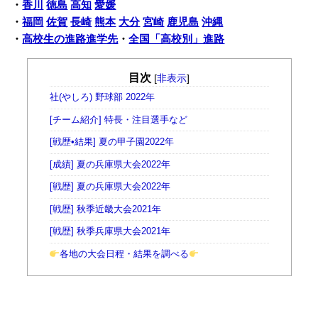
・
香川
徳島
高知
愛媛
・
福岡
佐賀
長崎
熊本
大分
宮崎
鹿児島
沖縄
・
高校生の進路進学先
・
全国「高校別」進路
目次
[
非表示
]
社(やしろ) 野球部 2022年
[チーム紹介] 特長・注目選手など
[戦歴•結果] 夏の甲子園2022年
[成績] 夏の兵庫県大会2022年
[戦歴] 夏の兵庫県大会2022年
[戦歴] 秋季近畿大会2021年
[戦歴] 秋季兵庫県大会2021年
各地の大会日程・結果を調べる