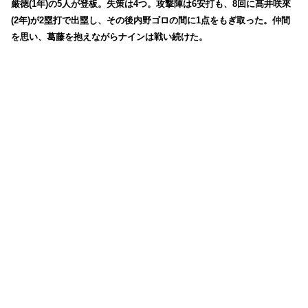
厳徳(1年)の5人が登板。失策は4つ。攻撃陣は6安打も、8回に髙井咲來
(2年)が2塁打で出塁し、その後内野ゴロの間に1点をもぎ取った。仲間
を思い、葛藤を抱えながらナインは戦い続けた。