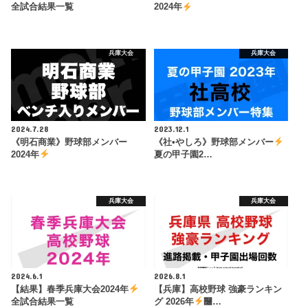
全試合結果一覧
2024年
兵庫大会
兵庫大会
2024.7.28
2023.12.1
《明石商業》野球部メンバー
《社•やしろ》野球部メンバー
2024年
夏の甲子園2…
兵庫大会
兵庫大会
2024.6.1
2026.8.1
【結果】春季兵庫大会2024年
【兵庫】高校野球 強豪ランキン
全試合結果一覧
グ 2026年
࿠…