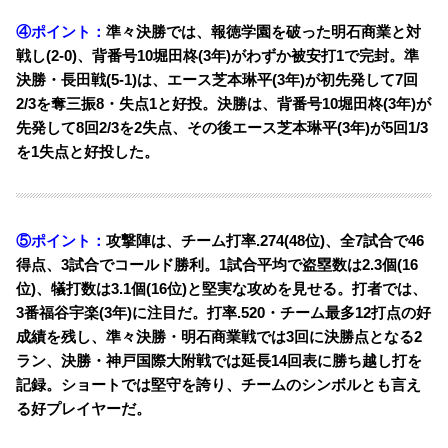
④ポイント：
準々決勝では、報徳学園を破った明石商業と対
戦し(2-0)、背番号10堀田柊(3年)がわずか被安打1で完封。準
決勝・長田戦(5-1)は、エース芝本琳平(3年)が初先発して7回
2/3を奪三振8・失点1と好投。決勝は、背番号10堀田柊(3年)が
先発して8回2/3を2失点、その後エース芝本琳平(3年)が5回1/3
を1失点と好投した。
⑤ポイント：
攻撃陣は、チーム打率.274(48位)、全7試合で46
得点、3試合でコールド勝利。
1試合平均で盗塁数は2.3個(16
位)、犠打数は3.1個(16位)と堅実な攻めを見せる。打者では、
3番福谷宇楽(3年)に注目だ。
打率.520・チーム最多12打点の好
成績を残し、準々決勝・明石商業戦では3回に決勝点となる2
ラン、決勝・神戸国際大附戦では延長14回表に勝ち越し打を
記録。ショートでは堅守を誇り、チームのシンボルとも言え
る好プレイヤーだ。