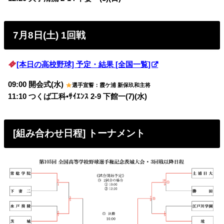
7月8日(土) 1回戦
[本日の高校野球] 予定・結果 [全国一覧]
09:00 開会式(水)
選手宣誓：霞ケ浦 新保玖和主将
11:10 つくば工科•ｻｲｴﾝｽ 2-9 下館一(7)(水)
[組み合わせ日程] トーナメント