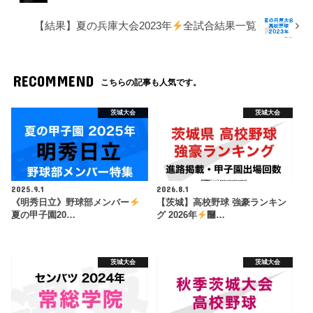
【結果】夏の兵庫大会2023年
全試合結果一覧
RECOMMEND
こちらの記事も人気です。
茨城大会
茨城大会
2025.9.1
2026.8.1
《明秀日立》野球部メンバー
【茨城】高校野球 強豪ランキン
夏の甲子園20…
グ 2026年
࿠…
茨城大会
茨城大会