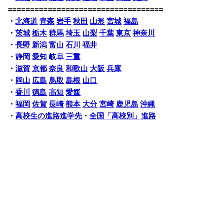
===================================
・
北海道
青森
岩手
秋田
山形
宮城
福島
・
茨城
栃木
群馬
埼玉
山梨
千葉
東京
神奈川
・
長野
新潟
富山
石川
福井
・
静岡
愛知
岐阜
三重
・
滋賀
京都
奈良
和歌山
大阪
兵庫
・
岡山
広島
鳥取
島根
山口
・
香川
徳島
高知
愛媛
・
福岡
佐賀
長崎
熊本
大分
宮崎
鹿児島
沖縄
・
高校生の進路進学先
・
全国「高校別」進路