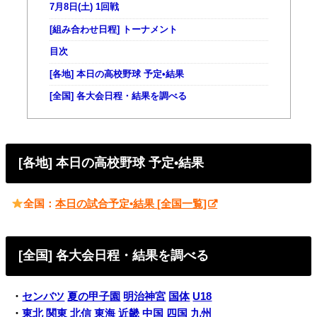
7月8日(土) 1回戦
[組み合わせ日程] トーナメント
目次
[各地] 本日の高校野球 予定•結果
[全国] 各大会日程・結果を調べる
[各地] 本日の高校野球 予定•結果
全国：
本日の試合予定•結果 [全国一覧]
[全国] 各大会日程・結果を調べる
・
センバツ
夏の甲子園
明治神宮
国体
U18
・
東北
関東
北信
東海
近畿
中国
四国
九州