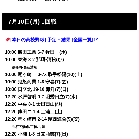
7月10日(月) 1回戦
[本日の高校野球] 予定・結果 [全国一覧]
10:00 勝田工業 6-7 鉾田一(水)
10:00 東海 3-2 那珂•清松(ひ)
※那珂•高萩清松
10:00 竜ヶ崎一 6-7x 取手松陽(10)(土)
10:00 鬼怒商業 1-8 守谷(7)(笠)
10:00 日立北 19-10 海洋(7)(日)
12:20 水戸啓明 0-7 明秀日立(7)(水)
12:20 中央 8-1 太田西山(ひ)
12:20 鉾田ニ 1-4 土浦二(土)
12:20 竜ヶ崎南 2-14 県西連合(5)(笠)
※石下紫峰•三和•古河二
12:20 小瀬 1-8 日立商業(7)(日)