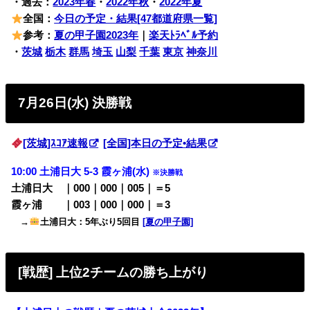
・過去：
2023年春
・
2022年秋
・
2022年夏
全国：
今日の予定・結果[47都道府県一覧]
参考：
夏の甲子園2023年
｜
楽天ﾄﾗﾍﾞﾙ予約
・
茨城
栃木
群馬
埼玉
山梨
千葉
東京
神奈川
7月26日(水) 決勝戦
[茨城]ｽｺｱ速報
[全国]本日の予定•結果
10:00 土浦日大 5-3 霞ヶ浦(水)
※決勝戦
土浦日大 ｜000｜000｜005｜＝5
霞ヶ浦 ｜003｜000｜000｜＝3
→
土浦日大：5年ぶり5回目
[夏の甲子園]
[戦歴] 上位2チームの勝ち上がり