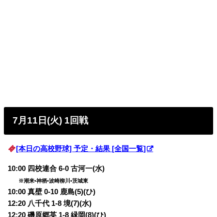
7月11日(火) 1回戦
[本日の高校野球] 予定・結果 [全国一覧]
10:00 四校連合 6-0 古河一(水)
※潮来•神栖•波崎柳川•茨城東
10:00 真壁 0-10 鹿島(5)(ひ)
12:20 八千代 1-8 境(7)(水)
12:20 磯原郷英 1-8 緑岡(8)(ひ)