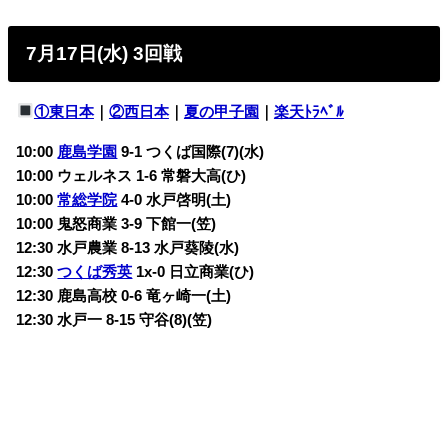
7月17日(水) 3回戦
①東日本
｜
②西日本
｜
夏の甲子園
｜
楽天ﾄﾗﾍﾞﾙ
10:00
鹿島学園
9-1 つくば国際(7)(水)
10:00 ウェルネス 1-6 常磐大高(ひ)
10:00
常総学院
4-0 水戸啓明(土)
10:00 鬼怒商業 3-9 下館一(笠)
12:30 水戸農業 8-13 水戸葵陵(水)
12:30
つくば秀英
1x-0 日立商業(ひ)
12:30 鹿島高校 0-6 竜ヶ崎一(土)
12:30 水戸一 8-15 守谷(8)(笠)