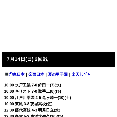
7月14日(日) 2回戦
①東日本
｜
②西日本
｜
夏の甲子園
｜
楽天ﾄﾗﾍﾞﾙ
10:00 水戸工業 7-0 鉾田一(7)(水)
10:00 キリスト 7-0 取手二(8)(ひ)
10:00 江戸川学園 2-5 竜ヶ崎一(10)(土)
10:00 東風 3-8 茨城高校(笠)
12:30 藤代高校 4-3 明秀日立(水)
12:30 多賀 5-2 東洋大牛久(10)(ひ)