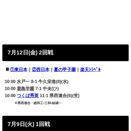
7月12日(金) 2回戦
①東日本
｜
②西日本
｜
夏の甲子園
｜
楽天ﾄﾗﾍﾞﾙ
10:00 水戸一 8-1 牛久栄進(8)(水)
10:00
鹿島学園
7-1 中央(ひ)
10:00
つくば秀英
11-1 県西連合(6)(笠)
※県西連合：総和工•三和•結城一
7月9日(火) 1回戦