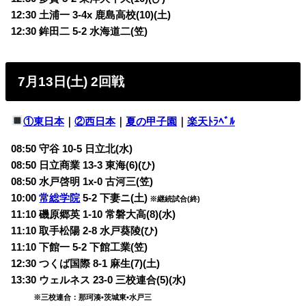
12:30 土浦一 3-4x 鹿島高校(10)(土)
12:30 鉾田二 5-2 水海道二(笠)
7月13日(土) 2回戦
①東日本
｜
②西日本
｜
夏の甲子園
｜
楽天ﾄﾗﾍﾞﾙ
08:50 守谷 10-5 日立北(水)
08:50 日立商業 13-3 東海(6)(ひ)
08:50 水戸啓明 1x-0 古河三(笠)
10:00
常総学院
5-2 下妻ニ(土)
※継続試合(終)
11:10 磯原郷英 1-10 常磐大高(8)(水)
11:10 取手松陽 2-8 水戸葵陵(ひ)
11:10 下館一 5-2 下館工業(笠)
12:30 つくば国際 8-1 麻生(7)(土)
13:30 ウェルネス 23-0 三校連合(5)(水)
※三校連合：那珂湊•茨城東•水戸三