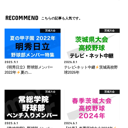
RECOMMEND
こちらの記事も人気です。
茨城大会
茨城大会
2025.9.1
2026.8.1
《明秀日立》野球部メンバー
テレビ•ネット中継
茨城高校野
2022年
夏の…
球2026年
茨城大会
茨城大会
2025.6.1
2024.6.1