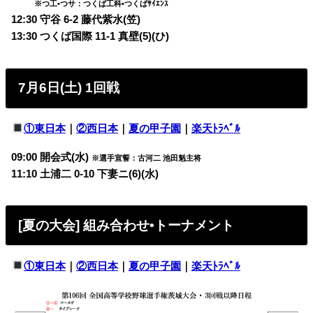
※つ工•つサ：つくば工科•つくばｻｲｴﾝｽ
12:30 守谷 6-2 藤代紫水(笠)
13:30 つくば国際 11-1 真壁(5)(ひ)
7月6日(土) 1回戦
①東日本
｜
②西日本
｜
夏の甲子園
｜
楽天ﾄﾗﾍﾞﾙ
09:00 開会式(水)
※選手宣誓：古河二 池田魁主将
11:10 土浦二 0-10 下妻ニ(6)(水)
[夏の大会] 組み合わせ•トーナメント
①東日本
｜
②西日本
｜
夏の甲子園
｜
楽天ﾄﾗﾍﾞﾙ