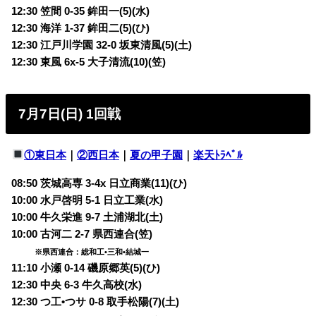
12:30 笠間 0-35 鉾田一(5)(水)
12:30 海洋 1-37 鉾田二(5)(ひ)
12:30 江戸川学園 32-0 坂東清風(5)(土)
12:30 東風 6x-5 大子清流(10)(笠)
7月7日(日) 1回戦
①東日本
｜
②西日本
｜
夏の甲子園
｜
楽天ﾄﾗﾍﾞﾙ
08:50 茨城高専 3-4x 日立商業(11)(ひ)
10:00 水戸啓明 5-1 日立工業(水)
10:00 牛久栄進 9-7 土浦湖北(土)
10:00 古河二 2-7 県西連合(笠)
※県西連合：総和工•三和•結城一
11:10 小瀬 0-14 磯原郷英(5)(ひ)
12:30 中央 6-3 牛久高校(水)
12:30 つ工•つサ 0-8 取手松陽(7)(土)