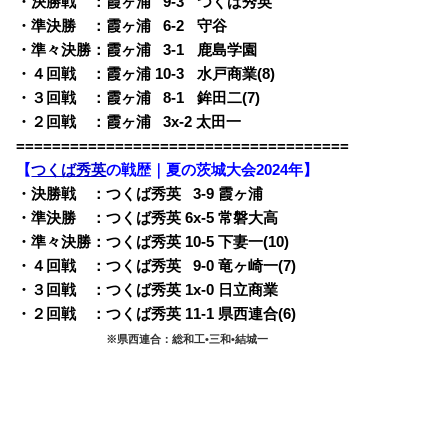
・決勝戦 ：霞ヶ浦
0
9-3
q
つくば秀英
・準決勝 ：霞ヶ浦
0
6-2
q
守谷
・準々決勝：霞ヶ浦
0
3-1
q
鹿島学園
・４回戦 ：霞ヶ浦 10-3
q
水戸商業(8)
・３回戦 ：霞ヶ浦
0
8-1
q
鉾田二(7)
・２回戦 ：霞ヶ浦
0
3x-2 太田一
=====================================
【
つくば秀英
の戦歴｜夏の茨城大会2024年】
・決勝戦 ：つくば秀英
0
3-9 霞ヶ浦
・準決勝 ：つくば秀英 6x-5 常磐大高
・準々決勝：つくば秀英 10-5 下妻一(10)
・４回戦 ：つくば秀英
0
9-0 竜ヶ崎一(7)
・３回戦 ：つくば秀英 1x-0 日立商業
・２回戦 ：つくば秀英 11-1 県西連合(6)
・２回戦 ：
※県西連合：総和工•三和•結城一