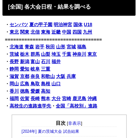
[全国] 各大会日程・結果を調べる
・
センバツ
夏の甲子園
明治神宮
国体
U18
・
東北
関東
北信
東海
近畿
中国
四国
九州
===================================
・
北海道
青森
岩手
秋田
山形
宮城
福島
・
茨城
栃木
群馬
山梨
埼玉
千葉
神奈川
東京
・
長野
新潟
富山
石川
福井
・
静岡
愛知
岐阜
三重
・
滋賀
京都
奈良
和歌山
大阪
兵庫
・
岡山
広島
鳥取
島根
山口
・
香川
徳島
愛媛
高知
・
福岡
佐賀
長崎
熊本
大分
宮崎
鹿児島
沖縄
・
高校生の進路進学先
・
全国「高校別」進路
目次
[
非表示
]
[2024年] 夏の茨城大会 試合結果