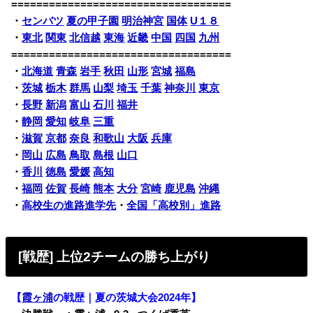
===================================
・
センバツ
夏の甲子園
明治神宮
国体
U１８
・
東北
関東
北信越
東海
近畿
中国
四国
九州
===================================
・
北海道
青森
岩手
秋田
山形
宮城
福島
・
茨城
栃木
群馬
山梨
埼玉
千葉
神奈川
東京
・
長野
新潟
富山
石川
福井
・
静岡
愛知
岐阜
三重
・
滋賀
京都
奈良
和歌山
大阪
兵庫
・
岡山
広島
鳥取
島根
山口
・
香川
徳島
愛媛
高知
・
福岡
佐賀
長崎
熊本
大分
宮崎
鹿児島
沖縄
・
高校生の進路進学先
・
全国「高校別」進路
[戦歴] 上位2チームの勝ち上がり
【
霞ヶ浦
の戦歴｜夏の茨城大会2024年】