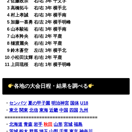
0
2 佐藤政宗 右/右 3年 十文字
0
3 高橋拓斗 右/右 3年 横手北
0
4 村上孝誠 右/右 3年 横手南
0
5 加藤一喜勇 右/左 2年 横手明峰
0
6 山本駿祐 右/右 3年 横手南
0
7 山本羚央 右/右 2年 平鹿
0
8 樋渡麗央 右/右 2年 平鹿
0
9 鈴木蒼空 左/左 3年 横手北
10 小松田汰輝 右/右 2年 平鹿
11 上田琉桜 右/右 1年 横手明峰
各地の大会日程・結果を調べる
・
センバツ
夏の甲子園
明治神宮
国体
U18
・
東北
関東
北信
東海
近畿
中国
四国
九州
===================================
・
北海道
青森
岩手
秋田
山形
宮城
福島
・
茨城
栃木
群馬
埼玉
山梨
千葉
東京
神奈川