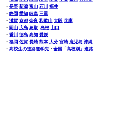
・
長野
新潟
富山
石川
福井
・
静岡
愛知
岐阜
三重
・
滋賀
京都
奈良
和歌山
大阪
兵庫
・
岡山
広島
鳥取
島根
山口
・
香川
徳島
高知
愛媛
・
福岡
佐賀
長崎
熊本
大分
宮崎
鹿児島
沖縄
・
高校生の進路進学先
・
全国「高校別」進路