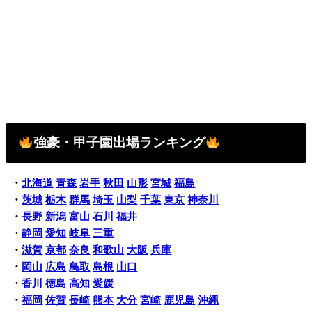
強豪・甲子園出場ランキング
・
北海道
青森
岩手
秋田
山形
宮城
福島
・
茨城
栃木
群馬
埼玉
山梨
千葉
東京
神奈川
・
長野
新潟
富山
石川
福井
・
静岡
愛知
岐阜
三重
・
滋賀
京都
奈良
和歌山
大阪
兵庫
・
岡山
広島
鳥取
島根
山口
・
香川
徳島
高知
愛媛
・
福岡
佐賀
長崎
熊本
大分
宮崎
鹿児島
沖縄