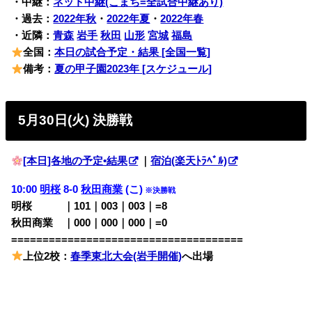
・中継：
ネット中継(こまち=全試合中継あり)
・過去：
2022年秋
・
2022年夏
・
2022年春
・近隣：
青森
岩手
秋田
山形
宮城
福島
全国：
本日の試合予定・結果 [全国一覧]
備考：
夏の甲子園2023年 [スケジュール]
5月30日(火) 決勝戦
[本日]各地の予定•結果
｜
宿泊(楽天ﾄﾗﾍﾞﾙ)
10:00
明桜
8-0
秋田商業
(こ)
※決勝戦
明桜 ｜101｜003｜003｜=8
秋田商業 ｜000｜000｜000｜=0
=====================================
上位2校：
春季東北大会(岩手開催)
へ出場