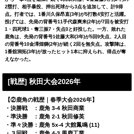
2塁打、相手暴投、押出死球から3点を追加して、計9得
点。打者では、1番川久保昂直(3年)が5打数4安打と活躍。
投げては、先発の背番号11手代森爽来(2年)が7回を被安打
1・四死球1・奪三振7・失点0と好投した。一方、敗れた
鹿角は、先発の背番号1佐藤大和(3年)が5回9失点、2人目
の背番号10金澤煌獅(2年)が続く2回を無失点。攻撃陣は、
1番舘洞拓(3年)が放ったヒット1本に抑えられ、得点が奪
えなかった。
[戦歴] 秋田大会2026年
【②鹿角の戦歴｜春季大会2026年】
・決勝戦 ：鹿角 3-4 秋田商業
・準決勝 ：鹿角 2-1 秋田修英
・準々決勝：鹿角 5x-4 大館鳳鳴 (11)
・３回戦 ：鹿角 4-3 男鹿工業