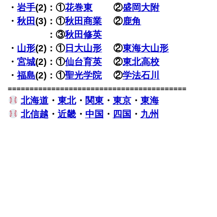
・
岩手
(2)：①
花巻東
②
盛岡大附
・
秋田
(3)：①
秋田商業
②
鹿角
・
秋田
(3)
：③
秋田修英
・
山形
(2)：①
日大山形
②
東海大山形
・
宮城
(2)：①
仙台育英
②
東北高校
・
福島
(2)：①
聖光学院
②
学法石川
=========================================
北海道
・
東北
・
関東
・
東京
・
東海
北信越
・
近畿
・
中国
・
四国
・
九州