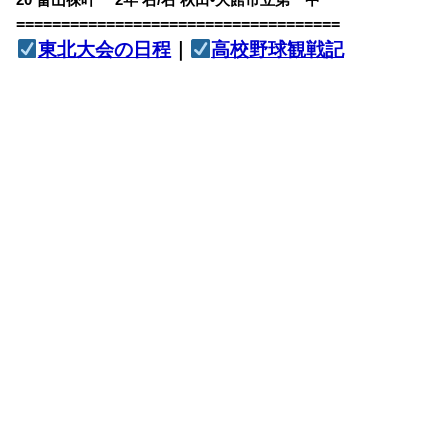
20 畠山徠叶 2年 右/右 秋田•大館市立第一中
====================================
東北大会の日程
｜
高校野球観戦記