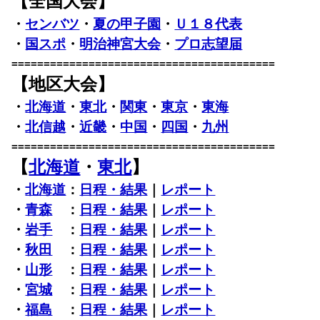
【全国大会】
・
センバツ
・
夏の甲子園
・
Ｕ１８代表
・
国スポ
・
明治神宮大会
・
プロ志望届
=========================================
【地区大会】
・
北海道
・
東北
・
関東
・
東京
・
東海
・
北信越
・
近畿
・
中国
・
四国
・
九州
=========================================
【
北海道
・
東北
】
・
北海道
：
日程・結果
｜
レポート
・
青森
：
日程・結果
｜
レポート
・
岩手
：
日程・結果
｜
レポート
・
秋田
：
日程・結果
｜
レポート
・
山形
：
日程・結果
｜
レポート
・
宮城
：
日程・結果
｜
レポート
・
福島
：
日程・結果
｜
レポート