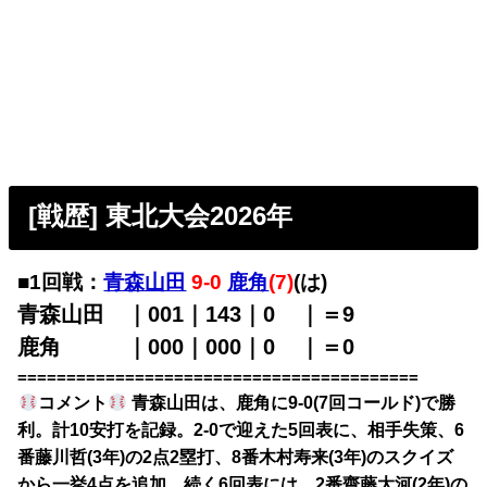
[戦歴] 東北大会2026年
■1回戦：
青森山田
9-0
鹿角
(7)
(は)
青森山田 ｜001｜143｜0
00
｜＝9
鹿角 ｜000｜000｜0
00
｜＝0
=========================================
コメント
青森山田は、鹿角に9-0(7回コールド)で勝
利。計10安打を記録。2-0で迎えた5回表に、相手失策、6
番藤川哲(3年)の2点2塁打、8番木村寿来(3年)のスクイズ
から一挙4点を追加。続く6回表には、2番齋藤大河(2年)の