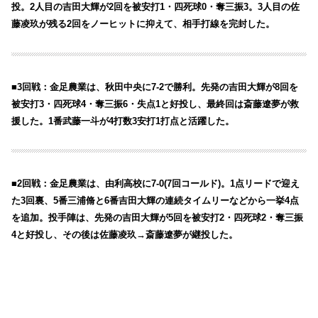
投。2人目の吉田大輝が2回を被安打1・四死球0・奪三振3。3人目の佐
藤凌玖が残る2回をノーヒットに抑えて、相手打線を完封した。
■3回戦：金足農業は、秋田中央に7-2で勝利。先発の吉田大輝が8回を
被安打3・四死球4・奪三振6・失点1と好投し、最終回は斎藤遼夢が救
援した。1番武藤一斗が4打数3安打1打点と活躍した。
■2回戦：金足農業は、由利高校に7-0(7回コールド)。1点リードで迎え
た3回裏、5番三浦脩と6番吉田大輝の連続タイムリーなどから一挙4点
を追加。投手陣は、先発の吉田大輝が5回を被安打2・四死球2・奪三振
4と好投し、その後は佐藤凌玖→斎藤遼夢が継投した。