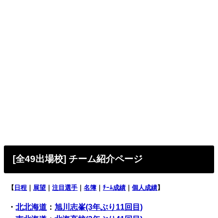
[全49出場校
] チーム紹介ページ
【
日程
｜
展望
｜
注目選手
｜
名簿
｜
ﾁｰﾑ成績
｜
個人成績
】
・
北北海道
：
旭川志峯(3年ぶり11回目)