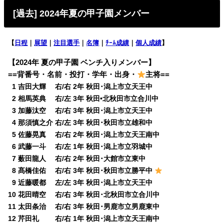
[過去] 2024年夏の甲子園メンバー
【
日程
｜
展望
｜
注目選手
｜
名簿
｜
ﾁｰﾑ成績
｜
個人成績
】
【2024年 夏の甲子園 ベンチ入りメンバー】
==背番号・名前・投打・学年・出身・
主将==
0
1 吉田大輝 右/右 2年 秋田･潟上市立天王中
0
2 相馬英典 右/左 3年 秋田•北秋田市立合川中
0
3 加藤汰空 右/右 3年 秋田･潟上市立天王中
0
4 那須慎之介 右/左 3年 秋田･秋田市立雄和中
0
5 佐藤晃真 右/右 2年 秋田･潟上市立天王南中
0
6 武藤一斗 右/左 1年 秋田･潟上市立羽城中
0
7 薮田龍人 右/右 2年 秋田･大館市立東中
0
8 髙橋佳佑 右/右 3年 秋田･秋田市立勝平中
0
9 近藤暖都 左/左 3年 秋田･潟上市立天王中
10 花田晴空 右/右 3年 秋田･北秋田市立合川中
11 太田条治 右/右 3年 秋田･男鹿市立男鹿東中
12 芹田礼 右/右 1年 秋田･潟上市立天王南中