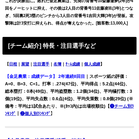
これが決勝点に。敗れた金足農業は、先発の背番号10斎藤遼夢(2年)が4
回をノーヒットに抑え、その後は2人目の背番号11佐藤凌玖(3年)とつな
ぎ、5回裏2死3塁のピンチから3人目の背番号1吉田大輝(3年)が登板。攻
撃陣は計3安打に抑えられ、得点が奪えなかった。[観客数:13,000人]
[チーム紹介] 特長・注目選手など
【
日程
｜
展望
｜
注目選手
｜
名簿
｜
ﾁｰﾑ成績
｜
個人成績
】
【金足農業：成績データ】 2年連続8回目
｜スポーツ紙の評価：
A=0、B=3、C=1。打率：.274(47位)、平均得点：5.2点(44位)、
総本塁打：0本(49位)、平均盗塁数：1.2個(34位)、平均犠打数：3
個(19位)、平均失点数：0.6点(4位)、平均失策数：0.8個(29位) (※
備考：平均は1試合あたり、※(ｶｯｺ内)は出場校順位)【
❶チーム別ﾗ
ﾝｷﾝｸﾞ
｜
❷個人別ﾗﾝｷﾝｸﾞ
】