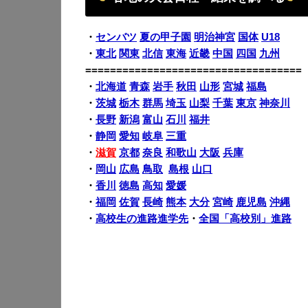
・
センバツ
夏の甲子園
明治神宮
国体
U18
・
東北
関東
北信
東海
近畿
中国
四国
九州
===================================
・
北海道
青森
岩手
秋田
山形
宮城
福島
・
茨城
栃木
群馬
埼玉
山梨
千葉
東京
神奈川
・
長野
新潟
富山
石川
福井
・
静岡
愛知
岐阜
三重
・
滋賀
京都
奈良
和歌山
大阪
兵庫
・
岡山
広島
鳥取
島根
山口
・
香川
徳島
高知
愛媛
・
福岡
佐賀
長崎
熊本
大分
宮崎
鹿児島
沖縄
・
高校生の進路進学先
・
全国「高校別」進路