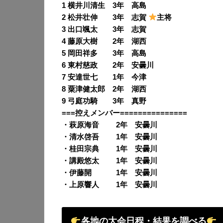
1 横井川清生 3年 高島
2 松井壮伸 3年 志賀
主将
3 出口颯太 3年 志賀
4 藤原大樹 2年 湖西
5 岡田祥多 3年 高島
6 東村慈政 2年 安曇川
7 安達世七 1年 今津
8 粟津健太郎 2年 湖西
9 弓庭功騎 3年 真野
===控えメンバー===============
・萩原海音 2年 安曇川
・清水啓吾 1年 安曇川
・桂田宗典 1年 安曇川
・講殿悠太 1年 安曇川
・伊藤開 1年 安曇川
・上原響人 1年 安曇川
各地の大会日程・結果を調べる