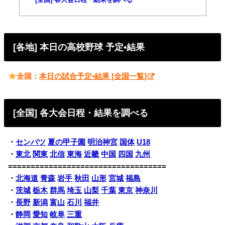
[全国] 各大会日程・結果を調べる
[各地] 本日の高校野球 予定•結果
全国：
本日の試合予定•結果 [全国一覧]
[全国] 各大会日程・結果を調べる
・
センバツ
夏の甲子園
明治神宮
国体
U18
・
東北
関東
北信
東海
近畿
中国
四国
九州
===================================
・
北海道
青森
岩手
秋田
山形
宮城
福島
・
茨城
栃木
群馬
埼玉
山梨
千葉
東京
神奈川
・
長野
新潟
富山
石川
福井
・
静岡
愛知
岐阜
三重