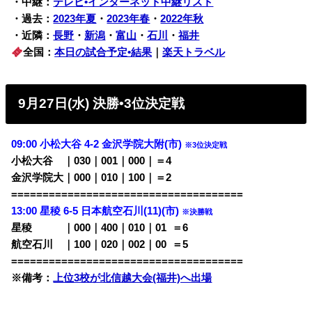
・中継：
テレビ•インターネット中継リスト
・過去：
2023年夏
・
2023年春
・
2022年秋
・近隣：
長野
・
新潟
・
富山
・
石川
・
福井
全国：
本日の試合予定•結果
｜
楽天トラベル
9月27日(水) 決勝•3位決定戦
09:00 小松大谷 4-2 金沢学院大附(市)
※3位決定戦
小松大谷 ｜030｜001｜000｜＝4
金沢学院大｜000｜010｜100｜＝2
=====================================
13:00 星稜 6-5 日本航空石川(11)(市)
※決勝戦
星稜 ｜000｜400｜010｜01
0
＝6
航空石川 ｜100｜020｜002｜00
0
＝5
=====================================
※備考：
上位3校が北信越大会(福井)へ出場