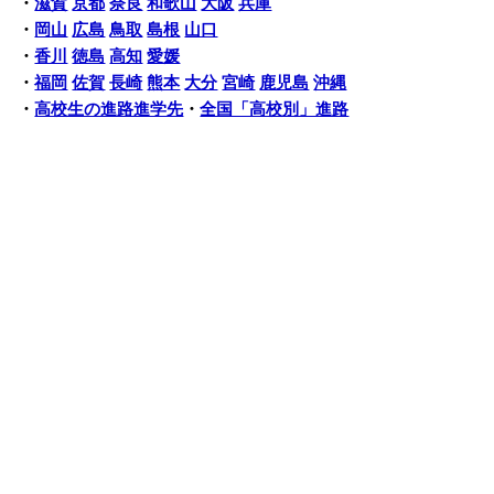
・
滋賀
京都
奈良
和歌山
大阪
兵庫
・
岡山
広島
鳥取
島根
山口
・
香川
徳島
高知
愛媛
・
福岡
佐賀
長崎
熊本
大分
宮崎
鹿児島
沖縄
・
高校生の進路進学先
・
全国「高校別」進路