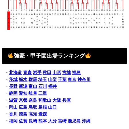
強豪・甲子園出場ランキング
・
北海道
青森
岩手
秋田
山形
宮城
福島
・
茨城
栃木
群馬
埼玉
山梨
千葉
東京
神奈川
・
長野
新潟
富山
石川
福井
・
静岡
愛知
岐阜
三重
・
滋賀
京都
奈良
和歌山
大阪
兵庫
・
岡山
広島
鳥取
島根
山口
・
香川
徳島
高知
愛媛
・
福岡
佐賀
長崎
熊本
大分
宮崎
鹿児島
沖縄