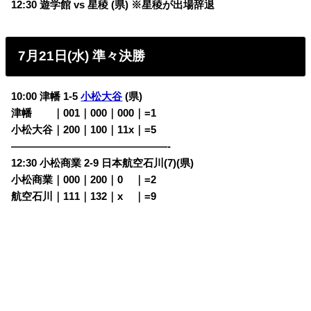
12:30 遊学館 vs 星稜 (県) ※星稜が出場辞退
7月21日(水) 準々決勝
10:00 津幡 1-5
小松大谷
(県)
津幡
・・
｜001｜000｜000｜=1
小松大谷｜200｜100｜11x｜=5
———————————————-
12:30 小松商業 2-9 日本航空石川(7)(県)
小松商業｜000｜200｜0
00
｜=2
航空石川｜111｜132｜x
00
｜=9