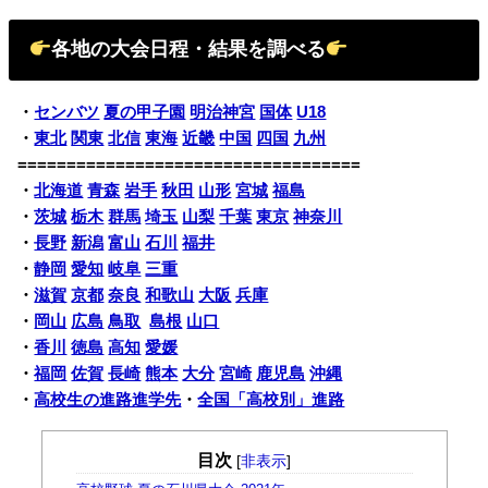
各地の大会日程・結果を調べる
・
センバツ
夏の甲子園
明治神宮
国体
U18
・
東北
関東
北信
東海
近畿
中国
四国
九州
===================================
・
北海道
青森
岩手
秋田
山形
宮城
福島
・
茨城
栃木
群馬
埼玉
山梨
千葉
東京
神奈川
・
長野
新潟
富山
石川
福井
・
静岡
愛知
岐阜
三重
・
滋賀
京都
奈良
和歌山
大阪
兵庫
・
岡山
広島
鳥取
島根
山口
・
香川
徳島
高知
愛媛
・
福岡
佐賀
長崎
熊本
大分
宮崎
鹿児島
沖縄
・
高校生の進路進学先
・
全国「高校別」進路
目次
[
非表示
]