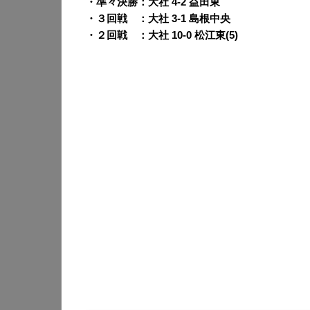
・準々決勝：大社 4-2 益田東
・３回戦 ：大社 3-1 島根中央
・２回戦 ：大社 10-0 松江東(5)