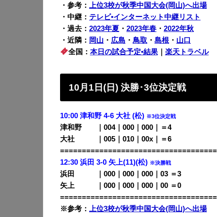
・参考：
上位3校が秋季中国大会(岡山)へ出場
・中継：
テレビ•インターネット中継リスト
・過去：
2023年夏
・
2023年春
・
2022年秋
・近隣：
岡山
・
広島
・
鳥取
・
島根
・
山口
全国：
本日の試合予定•結果
｜
楽天トラベル
10月1日(日) 決勝･3位決定戦
10:00 津和野 4-6 大社 (松)
※3位決定戦
津和野 ｜004｜000｜000｜＝4
大社 ｜005｜010｜00x｜＝6
====================================
12:30 浜田 3-0 矢上(11)(松)
※決勝戦
浜田 ｜000｜000｜000｜03 ＝3
矢上 ｜000｜000｜000｜00 ＝0
====================================
※参考：
上位3校が秋季中国大会(岡山)へ出場