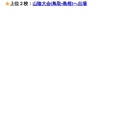
上位２校：
山陰大会(鳥取•島根)へ出場