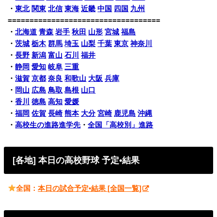
・
東北
関東
北信
東海
近畿
中国
四国
九州
===================================
・
北海道
青森
岩手
秋田
山形
宮城
福島
・
茨城
栃木
群馬
埼玉
山梨
千葉
東京
神奈川
・
長野
新潟
富山
石川
福井
・
静岡
愛知
岐阜
三重
・
滋賀
京都
奈良
和歌山
大阪
兵庫
・
岡山
広島
鳥取
島根
山口
・
香川
徳島
高知
愛媛
・
福岡
佐賀
長崎
熊本
大分
宮崎
鹿児島
沖縄
・
高校生の進路進学先
・
全国「高校別」進路
[各地] 本日の高校野球 予定•結果
全国：
本日の試合予定•結果 [全国一覧]