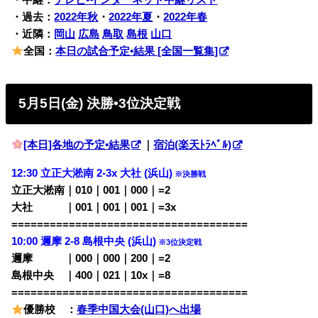
・中継：
テレビ•インターネット中継リスト
・過去：
2022年秋
・
2022年夏
・
2022年春
・近隣：
岡山
広島
鳥取
島根
山口
全国：
本日の試合予定•結果 [全国一覧集]
5月5日(金) 決勝•3位決定戦
[本日]各地の予定•結果
｜
宿泊(楽天ﾄﾗﾍﾞﾙ)
12:30 立正大淞南 2-3x 大社 (浜山)
※決勝戦
立正大淞南｜010｜001｜000｜=2
大社 ｜001｜001｜001｜=3x
=====================================
10:00 邇摩 2-8 島根中央 (浜山)
※3位決定戦
邇摩 ｜000｜000｜200｜=2
島根中央 ｜400｜021｜10x｜=8
=====================================
優勝校 ：
春季中国大会(山口)へ出場