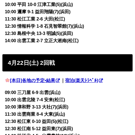
10:00 平田 10-0 江津工業(5)(浜山)
10:00 邇摩 9-1 益田翔陽(7)(浜田)
11:30 松江工業 2-6 大田(松江)
12:30 情報科学 1-8 石見智翠館(7)(浜山)
12:30 島根中央 13-3 明誠(5)(浜田)
14:00 出雲工業 2-7 立正大淞南(松江)
4月22日(土) 2回戦
[本日]各地の予定•結果
｜
宿泊(楽天ﾄﾗﾍﾞﾙ)
09:00 三刀屋 6-9 出雲(浜山)
10:00 出雲北陵 7-4 安来(松江)
10:00 津和野 3-13 大社(7)(浜田)
11:30 出雲商業 8-4 大東(浜山)
12:30 松江東 0-10 益田(5)(松江)
12:30 松江南 5-12 益田東(7)(浜田)