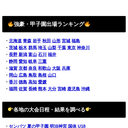
強豪・甲子園出場ランキング
・
北海道
青森
岩手
秋田
山形
宮城
福島
・
茨城
栃木
群馬
埼玉
山梨
千葉
東京
神奈川
・
長野
新潟
富山
石川
福井
・
静岡
愛知
岐阜
三重
・
滋賀
京都
奈良
和歌山
大阪
兵庫
・
岡山
広島
鳥取
島根
山口
・
香川
徳島
高知
愛媛
・
福岡
佐賀
長崎
熊本
大分
宮崎
鹿児島
沖縄
各地の大会日程・結果を調べる
・
センバツ
夏の甲子園
明治神宮
国体
U18