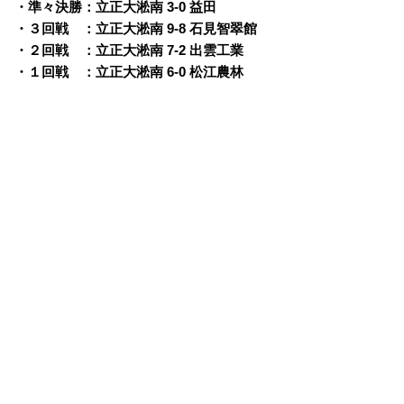
・準々決勝：立正大淞南 3-0 益田
・３回戦 ：立正大淞南 9-8 石見智翠館
・２回戦 ：立正大淞南 7-2 出雲工業
・１回戦 ：立正大淞南 6-0 松江農林