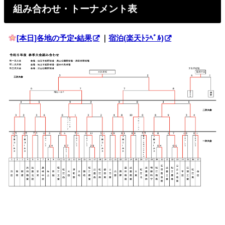
組み合わせ・トーナメント表
[本日]各地の予定•結果
｜
宿泊(楽天ﾄﾗﾍﾞﾙ)