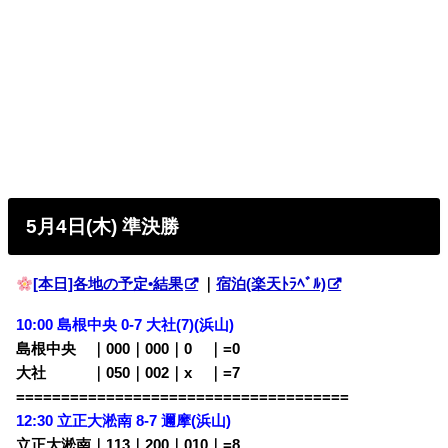
5月4日(木) 準決勝
[本日]各地の予定•結果
｜
宿泊(楽天ﾄﾗﾍﾞﾙ)
10:00 島根中央 0-7
大社(7)(浜山)
島根中央 ｜000｜000｜0
00
｜=0
大社 ｜050｜002｜x
00
｜=7
=====================================
12:30
立正大淞南 8-7 邇摩(浜山)
立正大淞南｜113｜200｜010｜=8