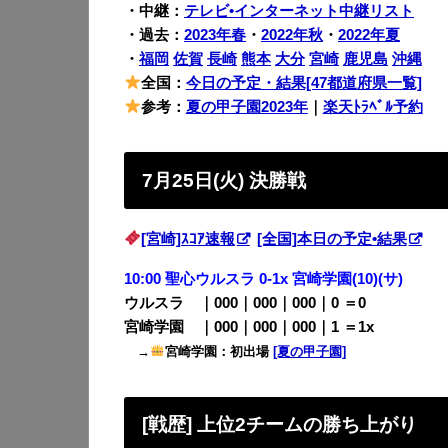
・中継：
テレビ•インターネット中継リスト
・過去：
2023年春
・
2022年秋
・
2022年夏
・
福岡
佐賀
長崎
熊本
大分
宮崎
鹿児島
沖縄
全国：
今日の予定・結果[47都道府県一覧]
参考：
夏の甲子園2023年
｜
楽天ﾄﾗﾍﾞﾙ予約
7月25日(火) 決勝戦
[宮崎]ｽｺｱ速報
[全国]本日の予定•結果
10:00 聖心ウルスラ 0-1x 宮崎学園(10)(サ)
ウルスラ ｜000｜000｜000｜0 ＝0
宮崎学園 ｜000｜000｜000｜1 ＝1x
→
宮崎学園：初出場
[夏の甲子園]
[戦歴] 上位2チームの勝ち上がり