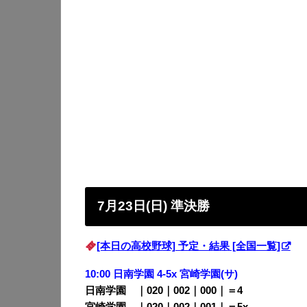
7月23日(日) 準決勝
[本日の高校野球] 予定・結果 [全国一覧]
10:00 日南学園 4-5x 宮崎学園(サ)
日南学園 ｜020｜002｜000｜＝4
宮崎学園 ｜020｜002｜001｜＝5x