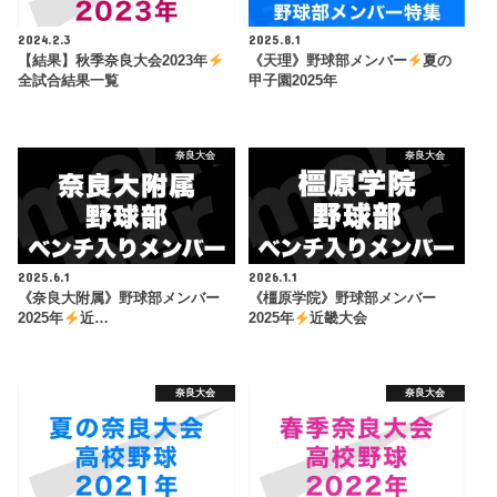
2024.2.3
2025.8.1
【結果】秋季奈良大会2023年
《天理》野球部メンバー
夏の
全試合結果一覧
甲子園2025年
奈良大会
奈良大会
2025.6.1
2026.1.1
《奈良大附属》野球部メンバー
《橿原学院》野球部メンバー
2025年
近…
2025年
近畿大会
奈良大会
奈良大会