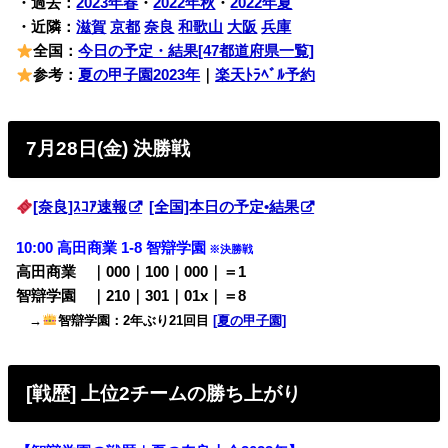
・過去：
2023年春
・
2022年秋
・
2022年夏
・近隣：
滋賀
京都
奈良
和歌山
大阪
兵庫
全国：
今日の予定・結果[47都道府県一覧]
参考：
夏の甲子園2023年
｜
楽天ﾄﾗﾍﾞﾙ予約
7月28日(金) 決勝戦
[奈良]ｽｺｱ速報
[全国]本日の予定•結果
10:00 高田商業 1-8 智辯学園
※決勝戦
高田商業 ｜000｜100｜000｜＝1
智辯学園 ｜210｜301｜01x｜＝8
→
智辯学園：2年ぶり21回目
[夏の甲子園]
[戦歴] 上位2チームの勝ち上がり