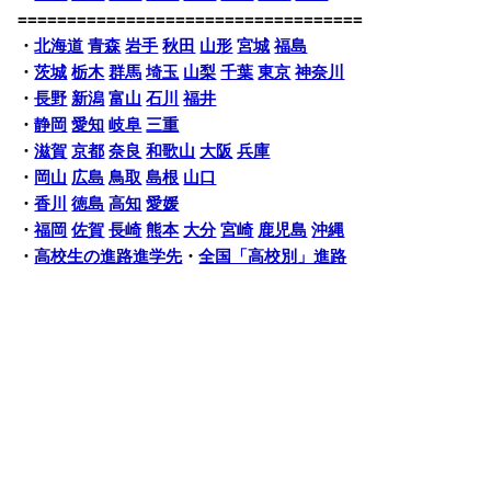
===================================
・
北海道
青森
岩手
秋田
山形
宮城
福島
・
茨城
栃木
群馬
埼玉
山梨
千葉
東京
神奈川
・
長野
新潟
富山
石川
福井
・
静岡
愛知
岐阜
三重
・
滋賀
京都
奈良
和歌山
大阪
兵庫
・
岡山
広島
鳥取
島根
山口
・
香川
徳島
高知
愛媛
・
福岡
佐賀
長崎
熊本
大分
宮崎
鹿児島
沖縄
・
高校生の進路進学先
・
全国「高校別」進路