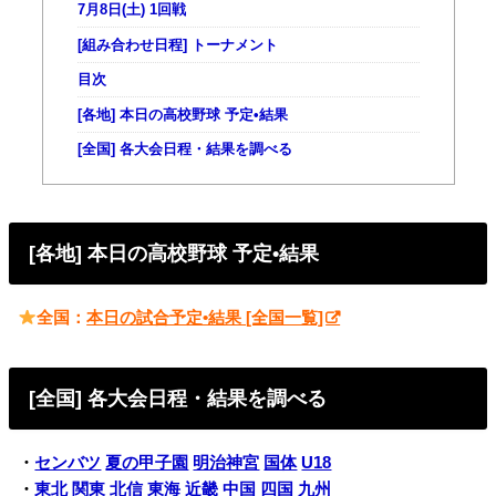
7月8日(土) 1回戦
[組み合わせ日程] トーナメント
目次
[各地] 本日の高校野球 予定•結果
[全国] 各大会日程・結果を調べる
[各地] 本日の高校野球 予定•結果
全国：
本日の試合予定•結果 [全国一覧]
[全国] 各大会日程・結果を調べる
・
センバツ
夏の甲子園
明治神宮
国体
U18
・
東北
関東
北信
東海
近畿
中国
四国
九州