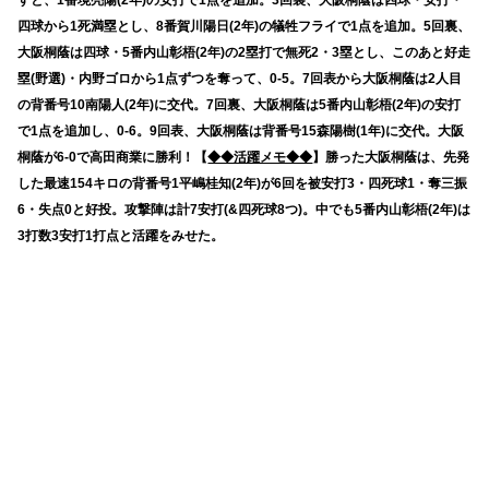
四球から1死満塁とし、8番賀川陽日(2年)の犠牲フライで1点を追加。5回裏、
大阪桐蔭は四球・5番内山彰梧(2年)の2塁打で無死2・3塁とし、このあと好走
塁(野選)・内野ゴロから1点ずつを奪って、0-5。7回表から大阪桐蔭は2人目
の背番号10南陽人(2年)に交代。7回裏、大阪桐蔭は5番内山彰梧(2年)の安打
で1点を追加し、0-6。9回表、大阪桐蔭は背番号15森陽樹(1年)に交代。大阪
桐蔭が6-0で高田商業に勝利！【
◆◆活躍メモ◆◆
】勝った大阪桐蔭は、先発
した最速154キロの背番号1平嶋桂知(2年)が6回を被安打3・四死球1・奪三振
6・失点0と好投。攻撃陣は計7安打(&四死球8つ)。中でも5番内山彰梧(2年)は
3打数3安打1打点と活躍をみせた。