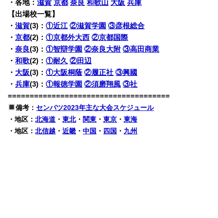
・各地：
滋賀
京都
奈良
和歌山
大阪
兵庫
【出場校一覧】
・
滋賀
(3)：
①近江
②滋賀学園
③彦根総合
・
京都
(2)：
①京都外大西
②京都国際
・
奈良
(3)：
①智辯学園
②奈良大附
③高田商業
・
和歌
(2)：
①耐久
②田辺
・
大阪
(3)：
①大阪桐蔭
②履正社
③興國
・
兵庫
(3)：
①報徳学園
②須磨翔風
③社
=====================================
備考：
センバツ2023年主な大会スケジュール
・地区：
北海道
・
東北
・
関東
・
東京
・
東海
・地区：
北信越
・
近畿
・
中国
・
四国
・
九州