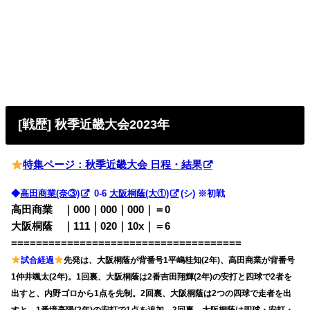
[戦歴] 秋季近畿大会2023年
特集ページ：秋季近畿大会 日程・結果
◆
高田商業(奈③)
0-6
大阪桐蔭(大①)
(シ) ※初戦
高田商業 ｜000｜000｜000｜＝0
大阪桐蔭 ｜111｜020｜10x｜＝6
=====================================
試合経過
先発は、大阪桐蔭が背番号1平嶋桂知(2年)、高田商業が背番号
1仲井颯太(2年)。1回裏、大阪桐蔭は2番吉田翔輝(2年)の安打と四球で2者を
出すと、内野ゴロから1点を先制。2回裏、大阪桐蔭は2つの四球で走者を出
すと、1番境亮陽(2年)の安打で1点を追加。3回裏、大阪桐蔭は四球・安打・