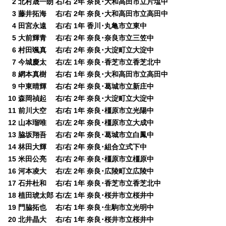
0
2 北村晟一朗 右/右 2年 奈良･大和高田市立片塩中
0
3 藤井拓海 右/右 2年 奈良･大和高田市立高田中
0
4 田宮永遠 右/右 1年 香川･丸亀市立東中
0
5 大前輝青 右/右 2年 奈良･奈良市立三笠中
0
6 村田颯真 右/右 2年 奈良･大淀町立大淀中
0
7 今城慶太 右/左 1年 奈良･香芝市立香芝北中
0
8 網本真樹 右/右 1年 奈良･大和高田市立高田中
0
9 中東晴輝 右/右 2年 奈良･葛城市立新庄中
10 森岡禎起 右/右 2年 奈良･大淀町立大淀中
11 前川大空 右/右 1年 奈良･橿原市立光陽中
12 山本瑠唯 右/左 2年 奈良･橿原市立大成中
13 脇坂翔吾 右/右 2年 奈良･葛城市立白鳳中
14 林田大輝 右/右 2年 奈良･組合立式下中
15 米田公亮 右/右 2年 奈良･橿原市立橿原中
16 河本凌大 右/左 2年 奈良･広陵町立広陵中
17 石井杜和 右/右 1年 奈良･香芝市立香芝北中
18 植田琥太郎 右/左 1年 奈良･桜井市立桜井中
19 門脇拓也 右/右 1年 奈良･生駒市立光明中
20 北井晶大 右/右 1年 奈良･桜井市立桜井中