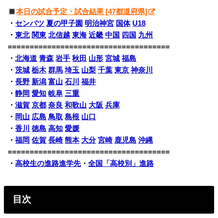
本日の試合予定・試合結果 [47都道府県]
・
センバツ
夏の甲子園
明治神宮
国体
U18
・
東北
関東
北信越
東海
近畿
中国
四国
九州
=====================================
・
北海道
青森
岩手
秋田
山形
宮城
福島
・
茨城
栃木
群馬
埼玉
山梨
千葉
東京
神奈川
・
長野
新潟
富山
石川
福井
・
静岡
愛知
岐阜
三重
・
滋賀
京都
奈良
和歌山
大阪
兵庫
・
岡山
広島
鳥取
島根
山口
・
香川
徳島
高知
愛媛
・
福岡
佐賀
長崎
熊本
大分
宮崎
鹿児島
沖縄
=====================================
・
高校生の進路進学先
・
全国「高校別」進路
目次