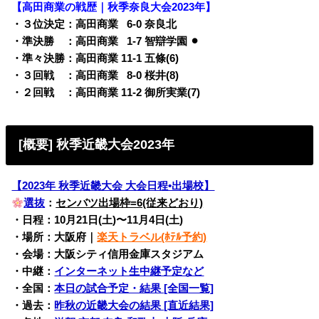
【高田商業の戦歴｜秋季奈良大会2023年】
・３位決定：高田商業
0
6-0 奈良北
・準決勝 ：高田商業
0
1-7 智辯学園 ⚫︎
・準々決勝：高田商業 11-1 五條(6)
・３回戦 ：高田商業
0
8-0 桜井(8)
・２回戦 ：高田商業 11-2 御所実業(7)
[概要] 秋季近畿大会2023年
【2023年 秋季近畿大会 大会日程•出場校】
選抜
：
センバツ出場枠=6(従来どおり)
・日程：10月21日(土)〜11月4日(土)
・場所：大阪府｜
楽天トラベル(ﾎﾃﾙ予約)
・会場：大阪シティ信用金庫スタジアム
・中継：
インターネット生中継予定など
・全国：
本日の試合予定・結果 [全国一覧]
・過去：
昨秋の近畿大会の結果 [直近結果]