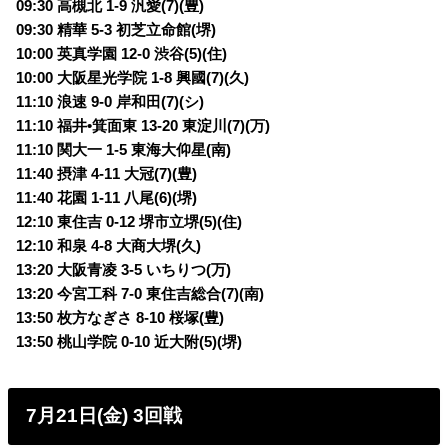
09:30 高槻北 1-9 汎愛(7)(豊)
09:30 精華 5-3 初芝立命館(堺)
10:00 英真学園 12-0 渋谷(5)(住)
10:00 大阪星光学院 1-8 興國(7)(久)
11:10 浪速 9-0 岸和田(7)(シ)
11:10 福井•箕面東 13-20 東淀川(7)(万)
11:10 関大一 1-5 東海大仰星(南)
11:40 摂津 4-11 大冠(7)(豊)
11:40 花園 1-11 八尾(6)(堺)
12:10 東住吉 0-12 堺市立堺(5)(住)
12:10 和泉 4-8 大商大堺(久)
13:20 大阪青凌 3-5 いちりつ(万)
13:20 今宮工科 7-0 東住吉総合(7)(南)
13:50 枚方なぎさ 8-10 桜塚(豊)
13:50 桃山学院 0-10 近大附(5)(堺)
7月21日(金) 3回戦