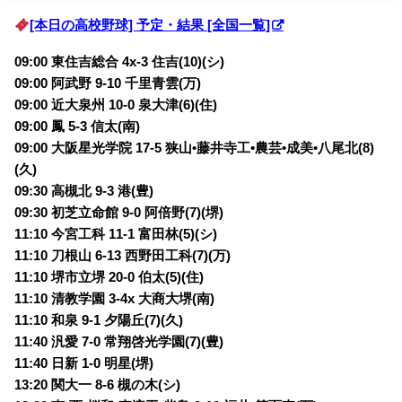
[本日の高校野球] 予定・結果 [全国一覧]
09:00 東住吉総合 4x-3 住吉(10)(シ)
09:00 阿武野 9-10 千里青雲(万)
09:00 近大泉州 10-0 泉大津(6)(住)
09:00 鳳 5-3 信太(南)
09:00 大阪星光学院 17-5 狭山•藤井寺工•農芸•成美•八尾北(8)
(久)
09:30 高槻北 9-3 港(豊)
09:30 初芝立命館 9-0 阿倍野(7)(堺)
11:10 今宮工科 11-1 富田林(5)(シ)
11:10 刀根山 6-13 西野田工科(7)(万)
11:10 堺市立堺 20-0 伯太(5)(住)
11:10 清教学園 3-4x 大商大堺(南)
11:10 和泉 9-1 夕陽丘(7)(久)
11:40 汎愛 7-0 常翔啓光学園(7)(豊)
11:40 日新 1-0 明星(堺)
13:20 関大一 8-6 槻の木(シ)