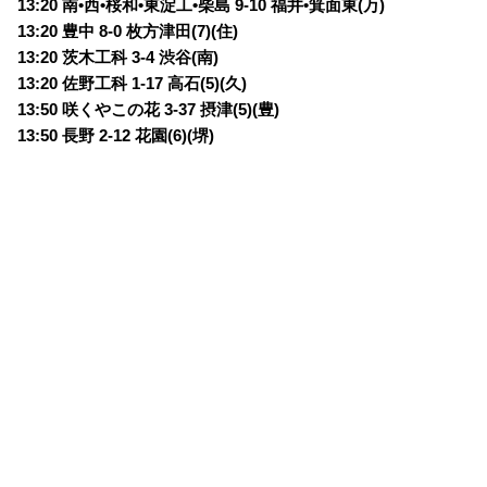
13:20 南•西•桜和•東淀工•柴島 9-10 福井•箕面東(万)
13:20 豊中 8-0 枚方津田(7)(住)
13:20 茨木工科 3-4 渋谷(南)
13:20 佐野工科 1-17 高石(5)(久)
13:50 咲くやこの花 3-37 摂津(5)(豊)
13:50 長野 2-12 花園(6)(堺)