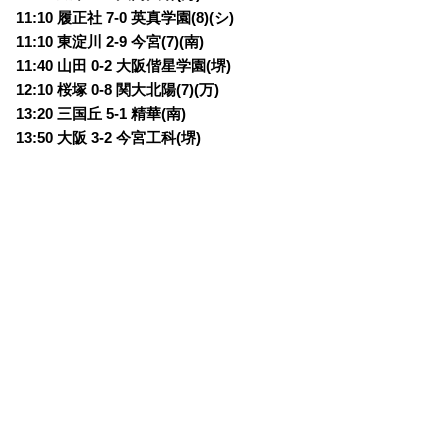
11:10 履正社 7-0 英真学園(8)(シ)
11:10 東淀川 2-9 今宮(7)(南)
11:40 山田 0-2 大阪偕星学園(堺)
12:10 桜塚 0-8 関大北陽(7)(万)
13:20 三国丘 5-1 精華(南)
13:50 大阪 3-2 今宮工科(堺)