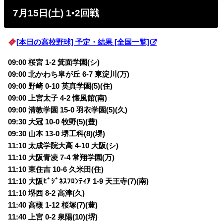
7月15日(土) 1•2回戦
[本日の高校野球] 予定・結果 [全国一覧]
09:00 桜宮 1-2 箕面学園(シ)
09:00 北かわち皐が丘 6-7 東淀川(万)
09:00 野崎 0-10 英真学園(5)(住)
09:00 上宮太子 4-2 懐風館(南)
09:00 清教学園 15-0 羽衣学園(5)(久)
09:30 大冠 10-0 牧野(5)(豊)
09:30 山本 13-0 堺工科(8)(堺)
11:10 太成学院大高 4-10 大阪(シ)
11:10 大阪青凌 7-4 常翔学園(万)
11:10 東住吉 10-6 久米田(住)
11:10 大阪ﾋﾞｼﾞﾈｽﾌﾛﾝﾃｨｱ 1-9 天王寺(7)(南)
11:10 堺西 8-2 高津(久)
11:40 高槻 1-12 桜塚(7)(豊)
11:40 上宮 0-2 泉陽(10)(堺)