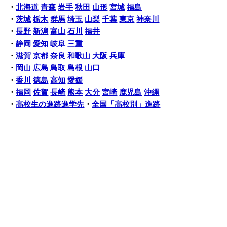
・
北海道
青森
岩手
秋田
山形
宮城
福島
・
茨城
栃木
群馬
埼玉
山梨
千葉
東京
神奈川
・
長野
新潟
富山
石川
福井
・
静岡
愛知
岐阜
三重
・
滋賀
京都
奈良
和歌山
大阪
兵庫
・
岡山
広島
鳥取
島根
山口
・
香川
徳島
高知
愛媛
・
福岡
佐賀
長崎
熊本
大分
宮崎
鹿児島
沖縄
・
高校生の進路進学先
・
全国「高校別」進路