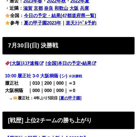
・過去：
2023年春
・
2022年秋
・
2022年夏
・近隣：
滋賀
京都
奈良
和歌山
大阪
兵庫
全国：
今日の予定・結果[47都道府県一覧]
参考：
夏の甲子園2023年
｜
楽天ﾄﾗﾍﾞﾙ予約
7月30日(日) 決勝戦
[大阪]ｽｺｱ速報
[全国]本日の予定•結果
10:00 履正社 3-0 大阪桐蔭 (シ)
※決勝戦
履正社 ｜010｜200｜000｜＝3
大阪桐蔭 ｜000｜000｜000｜＝0
→
履正社：4年ぶり5回目
[夏の甲子園]
[戦歴] 上位2チームの勝ち上がり