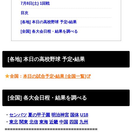
7月8日(土) 1回戦
目次
[各地] 本日の高校野球 予定•結果
[全国] 各大会日程・結果を調べる
[各地] 本日の高校野球 予定•結果
全国：
本日の試合予定•結果 [全国一覧]
[全国] 各大会日程・結果を調べる
・
センバツ
夏の甲子園
明治神宮
国体
U18
・
東北
関東
北信
東海
近畿
中国
四国
九州
===================================