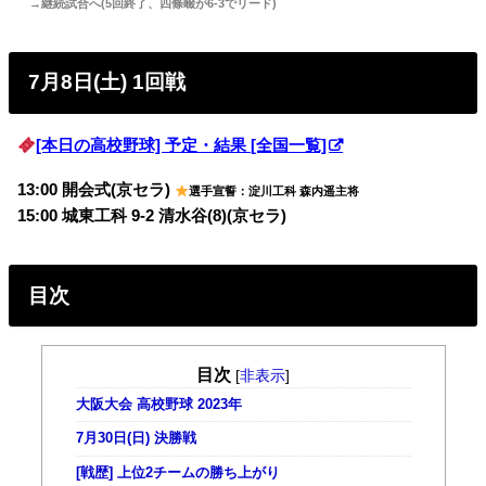
→継続試合へ(5回終了、四條畷が6-3でリード)
7月8日(土) 1回戦
[本日の高校野球] 予定・結果 [全国一覧]
13:00 開会式(京セラ)
選手宣誓：淀川工科 森内遥主将
15:00 城東工科 9-2 清水谷(8)(京セラ)
目次
目次
[
非表示
]
大阪大会 高校野球 2023年
7月30日(日) 決勝戦
[戦歴] 上位2チームの勝ち上がり