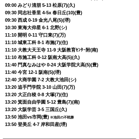
09:00 みどり清朋 5-13 松原(7)(久)
09:30 同志社香里 4-5x 春日丘(10)(豊)
09:30 西成 0-19 金光八尾(5)(堺)
10:30 東海大仰星 6-1 北野(シ)
11:10 開明 0-11 守口東(7)(万)
11:10 城東工科 8-1 布施(7)(住)
11:10 大教大天王寺 11-9 大阪教育ｾﾝﾀｰ附(南)
11:10 布施工科 0-12 阪南大高(5)(久)
11:40 門真なみはや 0-24 大阪学院大高(5)(豊)
11:40 今宮 12-1 阪南(5)(堺)
12:40 大商学園 7-2 大教大池田(シ)
13:20 追手門学院 3-10 山田(7)(万)
13:20 大正白稜 0-8 大塚(7)(住)
13:20 箕面自由学園 5-12 豊島(7)(南)
13:20 大阪学芸 3-5 三国丘(久)
13:50 池田vs市岡(豊)
※池田の不戦勝
13:50 登美丘 4-7 岸和田産(堺)