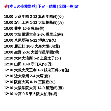
[本日の高校野球] 予定・結果 [全国一覧]
10:00 大商学園 2-12 箕面学園(6)(シ)
10:00 淀川工科 1-12 大阪桐蔭(5)(万)
10:00 豊中 10-5 豊島(住)
10:00 大阪電通大高 2-3x 香里丘(南)
10:00 八尾翠翔 5-12 堺東(7)(久)
10:00 履正社 10-3 大産大附(8)(豊)
10:00 生野 2-3x 大阪偕星学園(堺)
12:10 大体大浪商 5-2 上宮太子(シ)
12:10 山田 10-0 守口東(5)(万)
12:10 大教大天王寺 1-8 城東工科(7)(住)
12:10 近大泉州 2-4 大塚(南)
12:10 阪南大高 0-1x 三国丘(久)
12:10 大阪学院大高 14-0 星翔(5)(豊)
12:10 今宮 9-5 東大阪大柏原(堺)