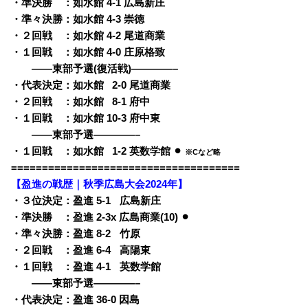
・準決勝 ：如水館 4-1 広島新庄
・準々決勝：如水館 4-3 崇徳
・２回戦 ：如水館 4-2 尾道商業
・１回戦 ：如水館 4-0 庄原格致
・・
——東部予選(復活戦)————–
・代表決定：如水館
0
2-0 尾道商業
・２回戦 ：如水館
0
8-1 府中
・１回戦 ：如水館 10-3 府中東
・・
——東部予選————–
・１回戦 ：如水館
0
1-2 英数学館 ⚫︎
※Cなど略
=====================================
【盈進の戦歴｜秋季広島大会2024年】
・３位決定：盈進 5-1
q
広島新庄
・準決勝 ：盈進 2-3x 広島商業(10) ⚫︎
・準々決勝：盈進 8-2
q
竹原
・２回戦 ：盈進 6-4
q
高陽東
・１回戦 ：盈進 4-1
q
英数学館
・・
——東部予選————–
・代表決定：盈進 36-0 因島