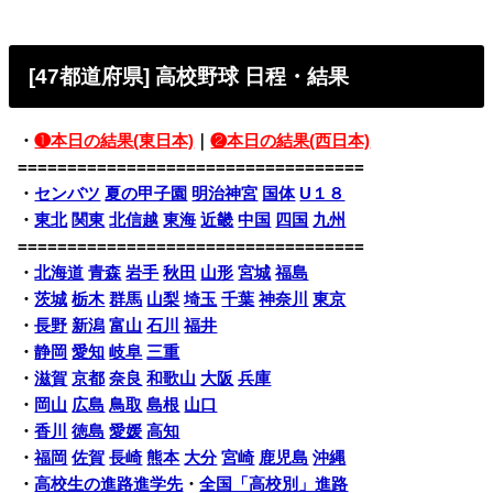
[47都道府県] 高校野球 日程・結果
・
❶本日の結果(東日本)
｜
❷本日の結果(西日本)
===================================
・
センバツ
夏の甲子園
明治神宮
国体
U１８
・
東北
関東
北信越
東海
近畿
中国
四国
九州
===================================
・
北海道
青森
岩手
秋田
山形
宮城
福島
・
茨城
栃木
群馬
山梨
埼玉
千葉
神奈川
東京
・
長野
新潟
富山
石川
福井
・
静岡
愛知
岐阜
三重
・
滋賀
京都
奈良
和歌山
大阪
兵庫
・
岡山
広島
鳥取
島根
山口
・
香川
徳島
愛媛
高知
・
福岡
佐賀
長崎
熊本
大分
宮崎
鹿児島
沖縄
・
高校生の進路進学先
・
全国「高校別」進路