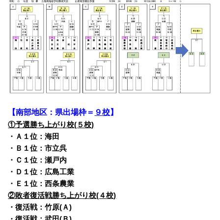
【南部地区：県出場枠＝
９校
】
①予選勝ち上がり校(５校)
・Ａ１位：海田
・Ｂ１位：市立呉
・Ｃ１位：瀬戸内
・Ｄ１位：広島工業
・Ｅ１位：西条農業
②敗者復活戦勝ち上がり校(４校)
・復活戦：竹原(Ａ)
・復活戦：武田(Ｂ)