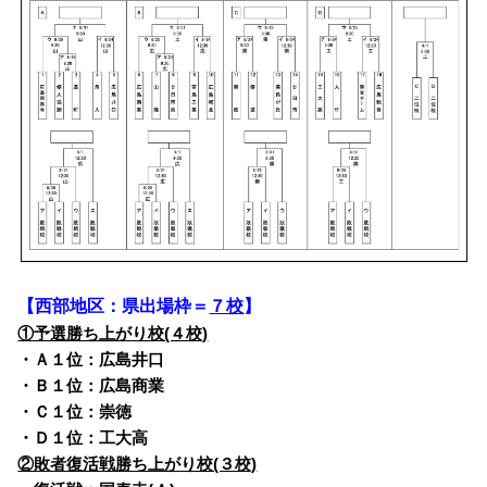
【西部地区：県出場枠＝
７校
】
①予選勝ち上がり校(４校)
・Ａ１位：広島井口
・Ｂ１位：広島商業
・Ｃ１位：崇徳
・Ｄ１位：工大高
②敗者復活戦勝ち上がり校(３校)