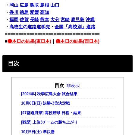
・
岡山
広島
鳥取
島根
山口
・
香川
徳島
愛媛
高知
・
福岡
佐賀
長崎
熊本
大分
宮崎
鹿児島
沖縄
・
高校生の進路進学先
・
全国「高校別」進路
===================================
■
❶本日の結果(東日本)
｜
❷本日の結果(西日本)
目次
目次
[
非表示
]
[2024年] 秋季広島大会 試合結果
10月6日(日) 決勝•3位決定戦
[47都道府県] 高校野球 日程・結果
[戦歴] 上位3チームの勝ち上がり
10月5日(土) 準決勝