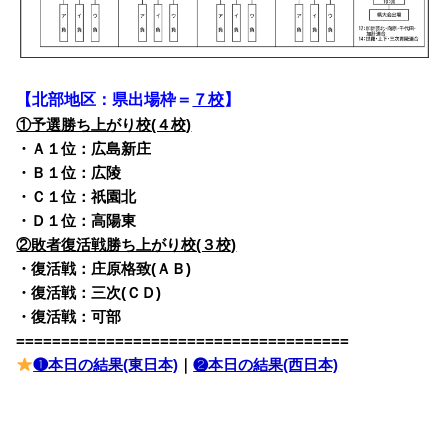
【北部地区：県出場枠＝
７校
】
①予選勝ち上がり校(４校)
・Ａ１位：広島新庄
・Ｂ１位：広陵
・Ｃ１位：祇園北
・Ｄ１位：高陽東
②敗者復活戦勝ち上がり校(３校)
・復活戦：庄原格致(ＡＢ)
・復活戦：三次(ＣＤ)
・復活戦：可部
=====================================
❶本日の結果(東日本)
｜
❷本日の結果(西日本)