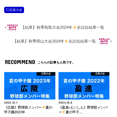
広島大会
【結果】秋季鳥取大会2024年
全試合結果一覧
【結果】秋季岡山大会2024年
全試合結果一覧
RECOMMEND
こちらの記事も人気です。
広島大会
広島大会
2023.12.1
2024.10.8
《広陵》野球部メンバー
夏の
《盈進•えいしん》野球部メンバ
甲子園2023年
ー
夏の甲子…