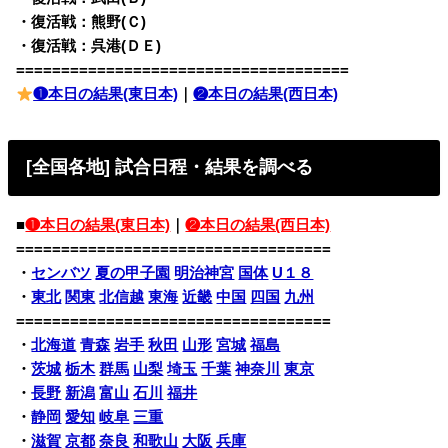
・復活戦：熊野(Ｃ)
・復活戦：呉港(ＤＥ)
=====================================
❶本日の結果(東日本)
｜
❷本日の結果(西日本)
[全国各地] 試合日程・結果を調べる
■
❶本日の結果(東日本)
｜
❷本日の結果(西日本)
===================================
・
センバツ
夏の甲子園
明治神宮
国体
U１８
・
東北
関東
北信越
東海
近畿
中国
四国
九州
===================================
・
北海道
青森
岩手
秋田
山形
宮城
福島
・
茨城
栃木
群馬
山梨
埼玉
千葉
神奈川
東京
・
長野
新潟
富山
石川
福井
・
静岡
愛知
岐阜
三重
・
滋賀
京都
奈良
和歌山
大阪
兵庫