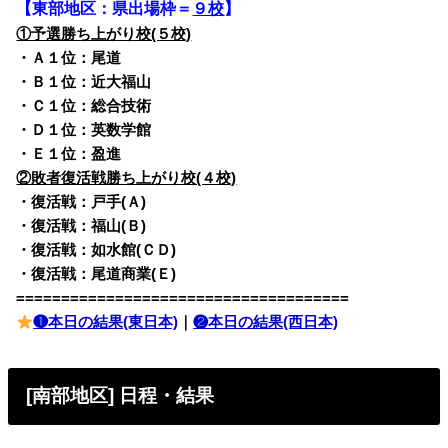
【東部地区：県出場枠＝
９校
】
①予選勝ち上がり校(５校)
・Ａ１位：尾道
・Ｂ１位：近大福山
・Ｃ１位：総合技術
・Ｄ１位：英数学館
・Ｅ１位：盈進
②敗者復活戦勝ち上がり校(４校)
・復活戦：戸手(Ａ)
・復活戦：福山(Ｂ)
・復活戦：如水館(ＣＤ)
・復活戦：尾道商業(Ｅ)
=====================================
❶本日の結果(東日本)
｜
❷本日の結果(西日本)
[南部地区] 日程・結果