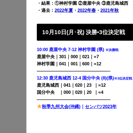
・結果：①神村学園 ②鹿屋中央 ③鹿児島城西
・過去：
2022年夏
・
2022年春
・
2021年秋
10月10日(月･祝) 決勝•3位決定戦
10:00 鹿屋中央 7-12 神村学園 (県)
※決勝戦
鹿屋中央｜301｜000｜021｜=7
神村学園｜041｜001｜600｜=12
————————————————–
12:30 鹿児島城西 12-4 国分中央 (8)(県)
※3位決定戦
鹿児島城西｜041｜020｜23
0
｜=12
国分中央
・
｜000｜020｜20
0
｜=4
————————————————–
秋季九州大会(沖縄)
｜
センバツ2023年