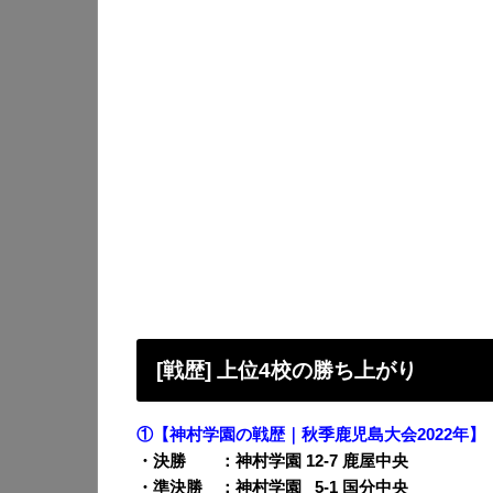
[戦歴] 上位4校の勝ち上がり
①【神村学園の戦歴｜秋季鹿児島大会2022年】
・決勝 ：神村学園 12-7 鹿屋中央
・準決勝 ：神村学園
0
5-1 国分中央