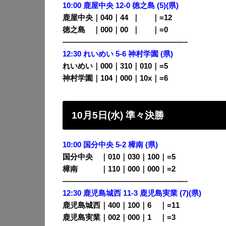
10:00 鹿屋中央 12-0 徳之島 (5)(県)
鹿屋中央｜040｜44
0
｜
000
｜=12
徳之島 ｜000｜00
0
｜
000
｜=0
————————————————–
12:30 れいめい 5-6 神村学園 (県)
れいめい｜000｜310｜010｜=5
神村学園｜104｜000｜10x｜=6
10月5日(水) 準々決勝
10:00 国分中央 5-2 樟南 (県)
国分中央 ｜010｜030｜100｜=5
樟南
・・
｜110｜000｜000｜=2
————————————————–
12:30 鹿児島城西 11-3 鹿児島実業 (7)(県)
鹿児島城西｜400｜100｜6
00
｜=11
鹿児島実業｜002｜000｜1
00
｜=3