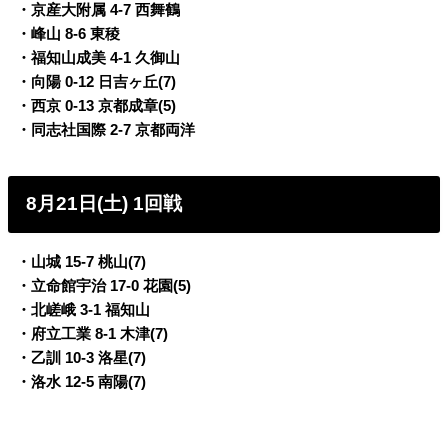
・京産大附属 4-7 西舞鶴
・峰山 8-6 東稜
・福知山成美 4-1 久御山
・向陽 0-12 日吉ヶ丘(7)
・西京 0-13 京都成章(5)
・同志社国際 2-7 京都両洋
8月21日(土) 1回戦
・山城 15-7 桃山(7)
・立命館宇治 17-0 花園(5)
・北嵯峨 3-1 福知山
・府立工業 8-1 木津(7)
・乙訓 10-3 洛星(7)
・洛水 12-5 南陽(7)