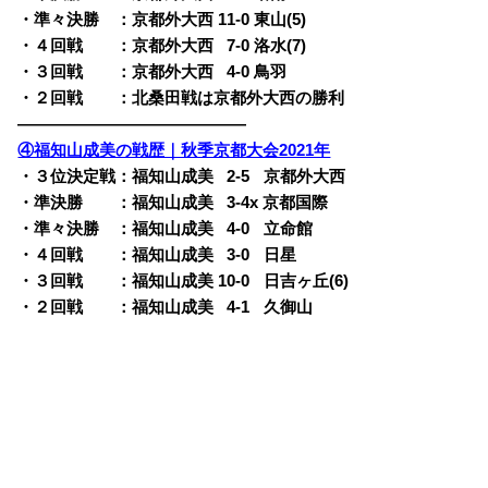
・準々決勝 ：京都外大西 11-0 東山(5)
・４回戦 ：京都外大西
0
7-0 洛水(7)
・３回戦 ：京都外大西
0
4-0 鳥羽
・２回戦 ：北桑田戦は京都外大西の勝利
——————————————
④福知山成美の戦歴｜秋季京都大会2021年
・３位決定戦：福知山成美
0
2-5
o
京都外大西
・準決勝 ：福知山成美
0
3-4x 京都国際
・準々決勝 ：福知山成美
0
4-0
o
立命館
・４回戦 ：福知山成美
0
3-0
o
日星
・３回戦 ：福知山成美 10-0
o
日吉ヶ丘(6)
・２回戦 ：福知山成美
0
4-1
o
久御山