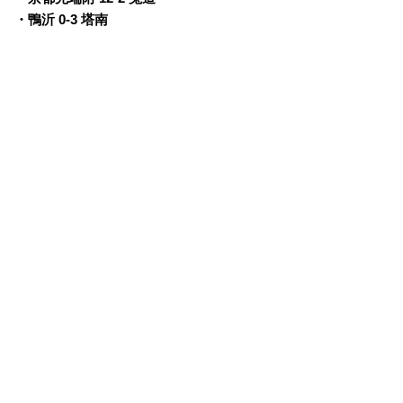
・鴨沂 0-3 塔南