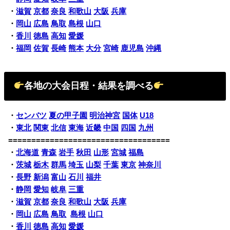
・
滋賀
京都
奈良
和歌山
大阪
兵庫
・
岡山
広島
鳥取
島根
山口
・
香川
徳島
高知
愛媛
・
福岡
佐賀
長崎
熊本
大分
宮崎
鹿児島
沖縄
各地の大会日程・結果を調べる
・
センバツ
夏の甲子園
明治神宮
国体
U18
・
東北
関東
北信
東海
近畿
中国
四国
九州
===================================
・
北海道
青森
岩手
秋田
山形
宮城
福島
・
茨城
栃木
群馬
埼玉
山梨
千葉
東京
神奈川
・
長野
新潟
富山
石川
福井
・
静岡
愛知
岐阜
三重
・
滋賀
京都
奈良
和歌山
大阪
兵庫
・
岡山
広島
鳥取
島根
山口
・
香川
徳島
高知
愛媛