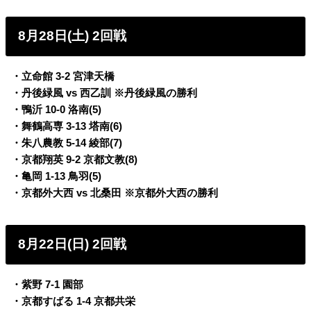
8月28日(土) 2回戦
・立命館 3-2 宮津天橋
・丹後緑風 vs 西乙訓 ※丹後緑風の勝利
・鴨沂 10-0 洛南(5)
・舞鶴高専 3-13 塔南(6)
・朱八農教 5-14 綾部(7)
・京都翔英 9-2 京都文教(8)
・亀岡 1-13 鳥羽(5)
・京都外大西 vs 北桑田 ※京都外大西の勝利
8月22日(日) 2回戦
・紫野 7-1 園部
・京都すばる 1-4 京都共栄