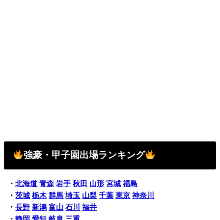
強豪・甲子園出場ランキング
・
北海道
青森
岩手
秋田
山形
宮城
福島
・
茨城
栃木
群馬
埼玉
山梨
千葉
東京
神奈川
・
長野
新潟
富山
石川
福井
・
静岡
愛知
岐阜
三重