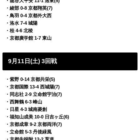
・龍谷大平安 11-1 洛東(5)
・綾部 0-8 京都翔英(7)
・鳥羽 0-4 京都外大西
・洛水 7-4 城陽
・桂 4-6 北稜
・京都廣学館 1-7 東山
9月11日(土) 3回戦
・紫野 0-14 京都共栄(5)
・京都国際 13-4 西城陽(7)
・同志社 2-9 立命館宇治(7)
・西舞鶴 6-3 峰山
・日星 4-3 城南菱創
・福知山成美 10-0 日吉ヶ丘(6)
・京都成章 9-2 京都両洋(7)
・立命館 5-3 丹後緑風
・京都先端附 12-2 莵道