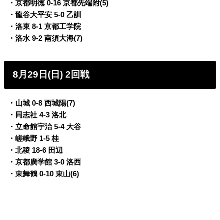
・京都明徳 0-16 京都先端附(5)
・龍谷大平安 5-0 乙訓
・洛東 8-1 京都工学院
・洛水 9-2 南須大海(7)
8月29日(日) 2回戦
・山城 0-8 西城陽(7)
・同志社 4-3 洛北
・立命館宇治 5-4 大谷
・嵯峨野 1-5 桂
・北稜 18-6 田辺
・京都廣学館 3-0 洛西
・東舞鶴 0-10 東山(6)