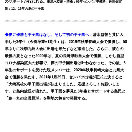
のサポートが行われる。
※清水監督＝清峰：06年センバツ準優勝、佐世保実
業：12、13年の夏の甲子園
◆夏に優勝も甲子園はなし、そして初の甲子園へ：
清水監督と共に入
学した3年生（今春卒業=1期生）は、2019年秋季長崎大会で優勝し、58
年ぶりに秋季九州大会に出場を果たすなど躍進した。さらに、彼らの
最後の夏となった2020年は、夏の長崎県独自大会で優勝。しかし新型
コロナ感染拡大の影響で、夢の甲子園出場は叶わなかった。その後、3
年生のサポートを受けた現メンバーは、2020年秋季長崎大会と九州大
会で優勝を果たす。2021年1月29日、センバツ出場が正式に決まると
「大崎高校の甲子園出場が決まりました。応援よろしくお願いしま
す」と島内放送が流れた。甲子園を夢見た3年生とサポートする島民と
「島一丸の全員野球」を聖地の舞台で発揮する。