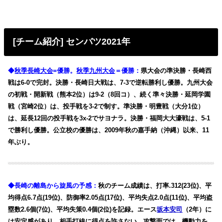
[チーム紹介] センバツ2021年
◆
秋季長崎大会
=優勝。
秋季九州大会
＝優勝：
県大会の準決勝・長崎西
戦は6-0で完封。決勝・長崎日大戦は、7-3で逆転勝利し優勝。九州大会
の初戦・開新戦（熊本2位）は9-2（8回コ）、続く準々決勝・延岡学園
戦（宮崎2位）は、投手戦を3-2で制す。準決勝・明豊戦（大分1位）
は、延長12回の投手戦を3x-2でサヨナラ。決勝・福岡大大濠戦は、5-1
で勝利し優勝。公立校の優勝は、2009年秋の嘉手納（沖縄）以来、11
年ぶり。
◆長崎の離島から旋風の予感：
秋のチーム成績は、打率.312(23位)、平
均得点6.7点(19位)、防御率2.05点(17位)、平均失点2.0点(11位)、平均盗
塁数2.6個(7位)、平均失策0.4個(2位)を記録。エース
坂本安司
（2年）に
は安定感があり、相手打線に得点を許さない。攻撃面では、機動力を