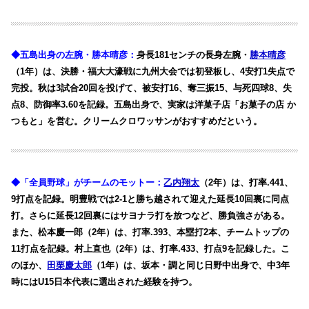
◆五島出身の左腕・勝本晴彦：
身長181センチの長身左腕・
勝本晴彦
（1年）は、決勝・福大大濠戦に九州大会では初登板し、4安打1失点で
完投。秋は3試合20回を投げて、被安打16、奪三振15、与死四球8、失
点8、防御率3.60を記録。五島出身で、実家は洋菓子店「お菓子の店 か
つもと」を営む。クリームクロワッサンがおすすめだという。
◆「全員野球」がチームのモットー：
乙内翔太
（2年）は、打率.441、
9打点を記録。明豊戦では2-1と勝ち越されて迎えた延長10回裏に同点
打。さらに延長12回裏にはサヨナラ打を放つなど、勝負強さがある。
また、
松本慶一郎（2年）は、打率.393、本塁打2本、チームトップの
11打点を記録。村上直也（2年）は、打率.433、打点9を記録した。こ
のほか、
田栗慶太郎
（1年）は、坂本・調と同じ日野中出身で、中3年
時にはU15日本代表に選出された経験を持つ。