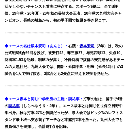
活かし少ないチャンスも着実に得点する。スポーツ6紙は、全てB評
価。19年秋・20年夏・20年秋の長崎大会王者、20年秋の九州大会チャ
ンピオン。長崎の離島から、初の甲子園で旋風を巻き起こす。
◆エースの名は坂本安司（あんじ）：
右腕・
坂本安司
（2年）は、秋の
公式戦8試合59回を投げ、被安打42、奪三振37、与死四球13、失点10、
防御率1.53を記録。制球力が高く、冷静沈着で抜群の安定感があるチー
ムの大黒柱だ。九州大会では、開新・延岡学園・明豊（延長12回）の3
試合を1人で投げ抜き、3試合とも2失点に抑える好投を見せた。
◆エース坂本と同じ中学出身の主砲・調祐李：
打撃の軸は、捕手で4番
の
調祐李
（しらべゆうり・2年）。エース坂本とは同じ佐世保立日野中
学出身。秋は打率.273と低調だったが、県大会ではビッグNのレフトス
タンド最上段へ突き刺すアーチなど本塁打2本を放った。九州大会でも
勝負強さを発揮し、合計8打点を記録。