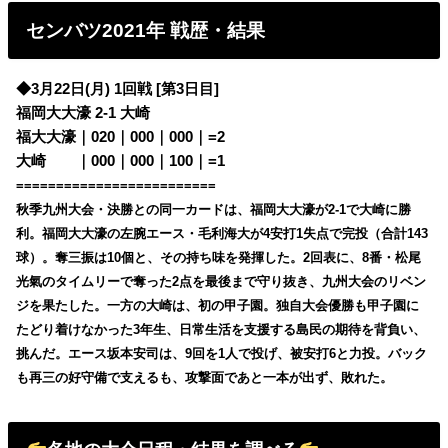
センバツ2021年 戦歴・結果
◆3月22日(月) 1回戦 [第3日目]
福岡大大濠 2-1 大崎
福大大濠｜020｜000｜000｜=2
大崎
・・
｜000｜000｜100｜=1
=========================
秋季九州大会・決勝との同一カードは、福岡大大濠が2-1で大崎に勝
利。福岡大大濠の左腕エース・毛利海大が4安打1失点で完投（合計143
球）。奪三振は10個と、その持ち味を発揮した。2回表に、8番・松尾
光氣のタイムリーで奪った2点を最後まで守り抜き、九州大会のリベン
ジを果たした。
一方の大崎は、初の甲子園。独自大会優勝も甲子園に
たどり着けなかった3年生、日常生活を支援する島民の期待を背負い、
挑んだ。エース坂本安司は、9回を1人で投げ、被安打6と力投。バック
も再三の好守備で支えるも、攻撃面であと一本が出ず、敗れた。