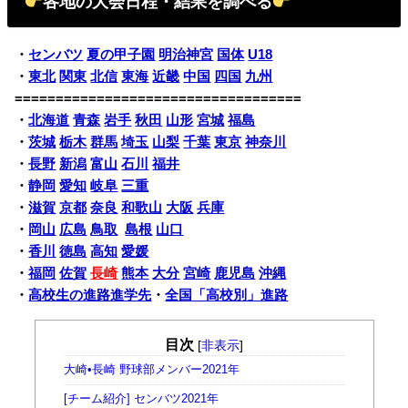
各地の大会日程・結果を調べる
・
センバツ
夏の甲子園
明治神宮
国体
U18
・
東北
関東
北信
東海
近畿
中国
四国
九州
===================================
・
北海道
青森
岩手
秋田
山形
宮城
福島
・
茨城
栃木
群馬
埼玉
山梨
千葉
東京
神奈川
・
長野
新潟
富山
石川
福井
・
静岡
愛知
岐阜
三重
・
滋賀
京都
奈良
和歌山
大阪
兵庫
・
岡山
広島
鳥取
島根
山口
・
香川
徳島
高知
愛媛
・
福岡
佐賀
長崎
熊本
大分
宮崎
鹿児島
沖縄
・
高校生の進路進学先
・
全国「高校別」進路
目次
[
非表示
]
大崎•長崎 野球部メンバー2021年
[チーム紹介] センバツ2021年