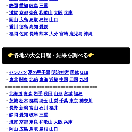
・
静岡
愛知
岐阜
三重
・
滋賀
京都
奈良
和歌山
大阪
兵庫
・
岡山
広島
鳥取
島根
山口
・
香川
徳島
高知
愛媛
・
福岡
佐賀
長崎
熊本
大分
宮崎
鹿児島
沖縄
各地の大会日程・結果を調べる
・
センバツ
夏の甲子園
明治神宮
国体
U18
・
東北
関東
北信
東海
近畿
中国
四国
九州
===================================
・
北海道
青森
岩手
秋田
山形
宮城
福島
・
茨城
栃木
群馬
埼玉
山梨
千葉
東京
神奈川
・
長野
新潟
富山
石川
福井
・
静岡
愛知
岐阜
三重
・
滋賀
京都
奈良
和歌山
大阪
兵庫
・
岡山
広島
鳥取
島根
山口