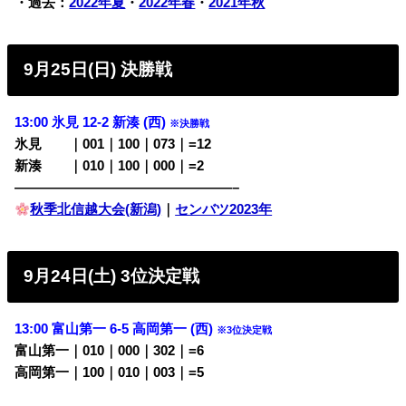
・過去：
2022年夏
・
2022年春
・
2021年秋
9月25日(日) 決勝戦
13:00 氷見 12-2 新湊 (西)
※決勝戦
氷見
・・
｜001｜100｜073｜=12
新湊
・・
｜010｜100｜000｜=2
————————————————–
秋季北信越大会(新潟)
｜
センバツ2023年
9月24日(土) 3位決定戦
13:00 富山第一 6-5 高岡第一 (西)
※3位決定戦
富山第一｜010｜000｜302｜=6
高岡第一｜100｜010｜003｜=5