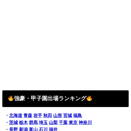
強豪・甲子園出場ランキング
・
北海道
青森
岩手
秋田
山形
宮城
福島
・
茨城
栃木
群馬
埼玉
山梨
千葉
東京
神奈川
・
長野
新潟
富山
石川
福井