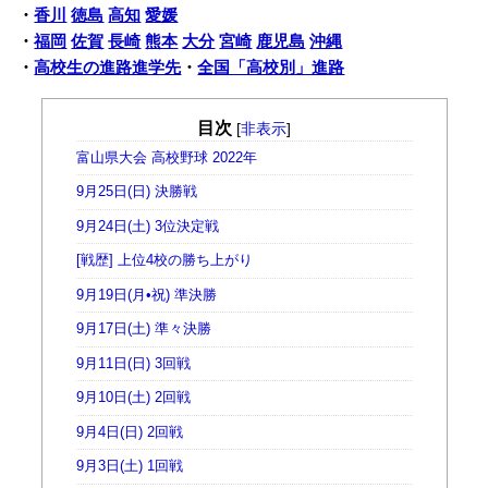
・
香川
徳島
高知
愛媛
・
福岡
佐賀
長崎
熊本
大分
宮崎
鹿児島
沖縄
・
高校生の進路進学先
・
全国「高校別」進路
目次
[
非表示
]
富山県大会 高校野球 2022年
9月25日(日) 決勝戦
9月24日(土) 3位決定戦
[戦歴] 上位4校の勝ち上がり
9月19日(月•祝) 準決勝
9月17日(土) 準々決勝
9月11日(日) 3回戦
9月10日(土) 2回戦
9月4日(日) 2回戦
9月3日(土) 1回戦