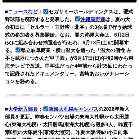
■
ニュースなど
：
セガサミーホールディングスは、硬式
野球部を廃部すると発表した。
沖縄高野連
は、夏の大
会初日に「セルラー・宜野湾・北谷」の3会場で行う始球
式の参加者を募集開始。なお、夏の沖縄大会は、6月2日
(火)に組み合わせ抽選会が行われ、6月13日(土)に開幕す
る。
県立岐阜商業・横山温大を追った「温大の個性 左
手を武器につかんだ甲子園」が5月17日(日)午後2時から東
海テレビで放送。中学生だった4年前から計35回にわたっ
て記録されたドキュメンタリー。宮崎あおいがナレーシ
ョンを務める。
■
大学新入部員
：
東海大札幌キャンパス
の2026年新入
部員を更新。昨春センバツ出場の東海大札幌から太田勝
心(東海大札幌)・太田勝馬(東海大札幌)ら最多9人、昨夏千
葉8強の大塚健斗(東海大浦安)、昨夏大阪4強の小日向隼