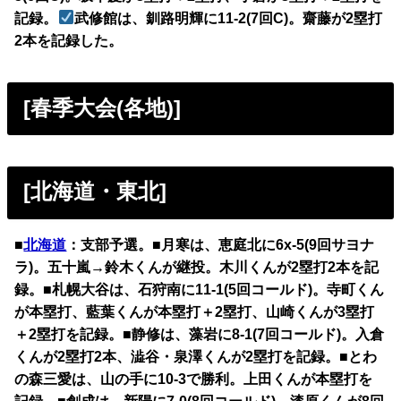
記録。
武修館は、釧路明輝に11-2(7回C)。齋藤が2塁打
2本を記録した。
[春季大会(各地)]
[北海道・東北]
■
北海道
：支部予選。■月寒は、恵庭北に6x-5(9回サヨナ
ラ)。五十嵐→鈴木くんが継投。木川くんが2塁打2本を記
録。■札幌大谷は、石狩南に11-1(5回コールド)。寺町くん
が本塁打、藍葉くんが本塁打＋2塁打、山崎くんが3塁打
＋2塁打を記録。■静修は、藻岩に8-1(7回コールド)。入倉
くんが2塁打2本、澁谷・泉澤くんが2塁打を記録。■とわ
の森三愛は、山の手に10-3で勝利。上田くんが本塁打を