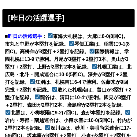
[昨日の活躍選手]
■
昨日の活躍選手
：
東海大札幌は、大麻に8-0(8回C)。
市丸と中野が本塁打を記録。
琴似工業は、稲雲に9-1(8
回C)。高橋伸が3塁打＋2塁打を記録。
国際情報は、学
園札幌に13-9で勝利。丹尾が3塁打＋2塁打3本、奥山が3
塁打＋2塁打、上野が2塁打2本を記録。
札幌工業は、北
広島・北斗・開成連合に10-0(5回C)。深井が3塁打＋2塁
打を記録。
江別は、札幌南に6-4で勝利。佐藤来が9回
完投＋2塁打を記録。
敗れた札幌南は、畠山が3塁打＋2
塁打を記録。
龍谷は、清田に10-4で勝利。國見が3塁打
＋2塁打、森田が2塁打2本、廣島瑠が2塁打2本を記録。
北照は、小樽桜陽に9-2(7回C)。森が本塁打を記録。
岩内・寿都・蘭越連合は、小樽水産に10-0(5回C)。竹内が
2塁打2本を記録。
深川西は、砂川・美唄尚栄連合に17-
5(6回C)。坂本慶が3塁打＋2塁打、小倉が3塁打＋2塁打を