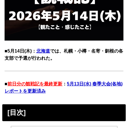
■5月14日(木)：
北海道
では、札幌・小樽・名寄・釧根の各
支部で予選が行われた。
■
前日分の観戦記を最終更新
：
5月13日(水) 春季大会(各地)
レポートを更新済み
[目次]