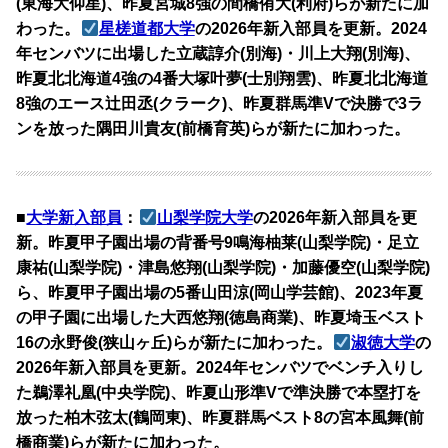
(東海大仰星)、昨夏宮城8強の間橋侑大(利府)らが新たに加
わった。
星槎道都大学
の2026年新入部員を更新。2024
年センバツに出場した立蔵諄介(別海)・川上大翔(別海)、
昨夏北北海道4強の4番大塚叶夢(士別翔雲)、昨夏北北海道
8強のエース辻田丞(クラーク)、昨夏群馬準Vで決勝で3ラ
ンを放った隅田川貴友(前橋育英)らが新たに加わった。
■
大学新入部員
：
山梨学院大学
の2026年新入部員を更
新。昨夏甲子園出場の背番号9鳴海柚莱(山梨学院)・足立
康祐(山梨学院)・津島悠翔(山梨学院)・加藤優空(山梨学院)
ら、昨夏甲子園出場の5番山田涼(岡山学芸館)、2023年夏
の甲子園に出場した大西悠翔(徳島商業)、昨夏埼玉ベスト
16の永野俊(狭山ヶ丘)らが新たに加わった。
淑徳大学
の
2026年新入部員を更新。2024年センバツでベンチ入りし
た鵜澤礼凰(中央学院)、昨夏山形準Vで準決勝で本塁打を
放った柏木弦太(鶴岡東)、昨夏群馬ベスト8の宮本風舞(前
橋商業)らが新たに加わった。