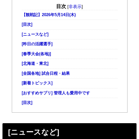
目次
[
非表示
]
【観戦記】2026年5月14日(木)
[目次]
[ニュースなど]
[昨日の活躍選手]
[春季大会(各地)]
[北海道・東北]
[全国各地] 試合日程・結果
[新着トピックス]
[おすすめサプリ] 管理人も愛用中です
[目次]
[ニュースなど]