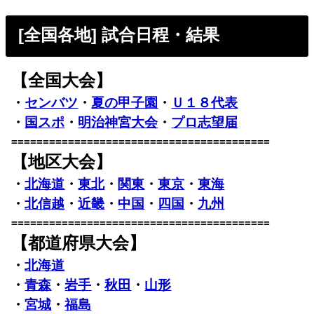
[全国各地] 試合日程・結果
【全国大会】
・
センバツ
・
夏の甲子園
・
Ｕ１８代表
・
国スポ
・
明治神宮大会
・
プロ志望届
=========================================
【地区大会】
・
北海道
・
東北
・
関東
・
東京
・
東海
・
北信越
・
近畿
・
中国
・
四国
・
九州
=========================================
【都道府県大会】
・
北海道
・
青森
・
岩手
・
秋田
・
山形
・
宮城
・
福島