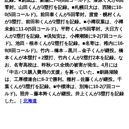
記録。■創成は、新陽に7-0(8回コールド)。漆原くんが8回
零封。山田くんが3塁打を記録。■札幌日大は、西陵に10-
0(5回コールド)。前田泰くんが5回零封。渡曾・幌村くん
が3塁打、前田和くんが2塁打を記録。■小樽双葉は、小樽
未創に11-0(5回コールド)。平野くんが5回零封。大日方く
んが2塁打を記録。■倶知安は、小樽潮陵に9-2(7回コール
ド)。池田・根本くんが2塁打を記録。■名寄は、稚内に16-
9(8回コールド)。竹内→橋本→黒川→金子くんが継投。橋
本くんが本塁打＋2塁打、竹内くんが2塁打2本を記録。な
お、名寄高校は、昨秋バス全焼の被害が発生。4月には
「中古バス購入費用の支援」を募っていた。■釧路湖陵
は、工厚標連合に6-3で勝利。種村→佐藤くんが継投。千
葉くんが3塁打を記録。■中標津は、別海に10-2(7回コー
ルド)。照井→藤本羚くんが継投。井上くんが3塁打を記録
した。｜
北海道