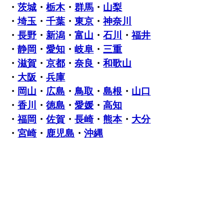
・
茨城
・
栃木
・
群馬
・
山梨
・
埼玉
・
千葉
・
東京
・
神奈川
・
長野
・
新潟
・
富山
・
石川
・
福井
・
静岡
・
愛知
・
岐阜
・
三重
・
滋賀
・
京都
・
奈良
・
和歌山
・
大阪
・
兵庫
・
岡山
・
広島
・
鳥取
・
島根
・
山口
・
香川
・
徳島
・
愛媛
・
高知
・
福岡
・
佐賀
・
長崎
・
熊本
・
大分
・
宮崎
・
鹿児島
・
沖縄