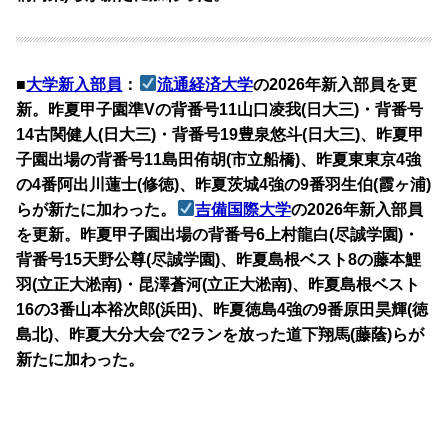
■
大学新入部員
：
流通経済大学
の2026年新入部員を更
新。昨夏甲子園準Vの背番号11山口凌我(日大三)・背番号
14古関健人(日大三)・背番号19豊泉悠斗(日大三)、昨夏甲
子園出場の背番号11島田侑胡(市立船橋)、昨夏東東京4強
の4番阿出川蓮士(修徳)、昨夏茨城4強の9番羽生伯(霞ヶ浦)
らが新たに加わった。
吉備国際大学
の2026年新入部員
を更新。昨夏甲子園出場の背番号6上村龍白(尽誠学園)・
背番号15天野公尊(尽誠学園)、昨夏島根ベスト8の藤本鯉
羽(立正大淞南)・昆澤蒼河(立正大淞南)、昨夏島根ベスト
16の3番山本裕次郎(浜田)、昨夏徳島4強の9番原田昊輝(徳
島北)、昨夏大分大会で2ランを放った道下翔馬(藤蔭)らが
新たに加わった。