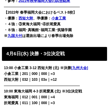
・参考：
2021年秋季福岡大会の試合結果
————————————————————————
【2022年 春季福岡大会におけるベスト8校】
・優勝：
西短大附
、準優勝：
小倉工業
・４強：③東海大福岡･④折尾愛真
・８強：福岡･真颯館･福岡工業･筑陽学園
※
九国大付
は選抜出場により春季出場免除
4月6日(水) 決勝・3位決定戦
13:00 小倉工業 3-12 西短大附 (北) ※決勝
[九州大会]
小倉工業｜201｜000｜000｜=3
西短大附｜032｜103｜03x｜=12
————————————————————————
10:00 東海大福岡 4-3 折尾愛真 (北) ※3位決定戦
東海福岡｜012｜001｜000｜=4
折尾愛真｜011｜100｜000｜=3