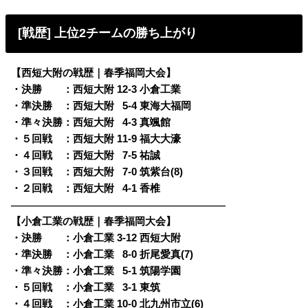
[戦歴] 上位2チームの勝ち上がり
【西短大附の戦歴｜春季福岡大会】
・決勝 ：西短大附 12-3 小倉工業
・準決勝 ：西短大附
0
5-4 東海大福岡
・準々決勝：西短大附
0
4-3 真颯館
・５回戦 ：西短大附 11-9 福大大濠
・４回戦 ：西短大附
0
7-5 祐誠
・３回戦 ：西短大附
0
7-0 筑紫台(8)
・２回戦 ：西短大附
0
4-1 香椎
————————————————————————
【小倉工業の戦歴｜春季福岡大会】
・決勝 ：小倉工業 3-12 西短大附
・準決勝 ：小倉工業
0
8-0 折尾愛真(7)
・準々決勝：小倉工業
0
5-1 筑陽学園
・５回戦 ：小倉工業
0
3-1 東筑
・４回戦 ：小倉工業 10-0 北九州市立(6)