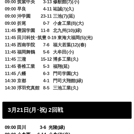
09:00 筑紫中央
0
3-13 修猷館(7)(小)
09:00 早良
0
4-11 祐誠
(久)
(7)
09:00 沖学園 23-11 三池(7)(延)
09:00 折尾
0
0-7
0
小倉工業(8)(大)
11:45 豊国学園 11-8
0
北九州(10)(緑
)
11:45 田川科技･筑豊 0-19 東海大福岡(5)(光)
11:45 西南学院
0
7-6
0
福大若葉(12)(春)
11:45 福岡舞鶴
0
5-6
0
大牟田(小)
11:45 三潴 15-12 博多工業(久)
11:45 香椎工業
0
5-3
0
福翔(延)
11:45 八幡
0
6-3
0
門司学園(大)
14:30 京都
0
4-1
0
門司大翔館(緑)
14:30 浮羽究真館
0
8-5
0
三池工業(久)
3月21日(月･祝) 2回戦
09:00 田川
0
3-6 光陵(緑)