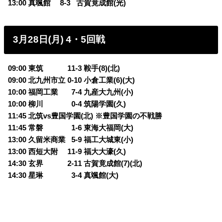
13:00 真颯館 8-3
0
古賀竟成館(光)
3月28日(月) 4・5回戦
09:00 東筑 11-3 鞍手(8)(北)
09:00 北九州市立 0-10 小倉工業(6)(大)
10:00 福岡工業
0
7-4 九産大九州(小)
10:00 柳川
0
0-4 筑陽学園(久)
11:45 北筑vs豊国学園(北) ※豊国学園の不戦勝
11:45 常磐
0
1-6 東海大福岡(大)
13:00 久留米商業
0
5-9 福工大城東(小)
13:00 西短大附 11-9 福大大濠(久)
14:30 玄界 2-11 古賀竟成館(7)(北)
14:30 星琳
0
3-4 真颯館(大)