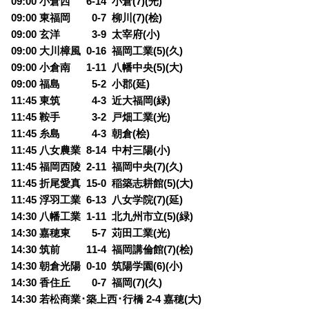
09:00 小倉西 6-14 小倉(7)(光)
09:00 東福岡
0
0-7 柳川(7)(桧)
09:00 玄洋
0
3-9 太宰府(小)
09:00 大川樟風 0-16 福岡工業(5)(久)
09:00 小倉南 1-11 八幡中央(5)(大)
09:00 福島
0
5-2 小郡(延)
11:45 東筑
0
4-3 近大福岡(緑)
11:45 鞍手
0
3-2 戸畑工業(光)
11:45 糸島
0
4-3 朝倉(桧)
11:45 八女農業 8-14 中村三陽(小)
11:45 福岡西陵 2-11 福岡中央(7)(久)
11:45 折尾愛真 15-0 稲築志耕館(5)(大)
11:45 浮羽工業 6-13 八女学院(7)(延)
14:30 八幡工業 1-11 北九州市立(5)(緑)
14:30 嘉穂東
0
5-7 苅田工業(光)
14:30 筑前 11-4 福岡講倫館(7)(桧)
14:30 朝倉光陽 0-10 筑陽学園(6)(小)
14:30 香住丘
0
0-7 福岡(7)(久)
14:30 若松商業･築上西･行橋 2-4 嘉穂(大)