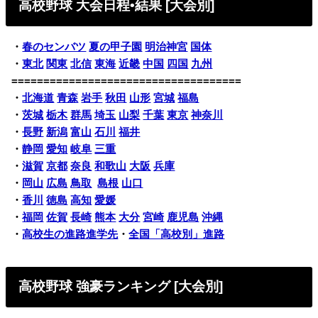
高校野球 大会日程•結果 [大会別]
・
春のセンバツ
夏の甲子園
明治神宮
国体
・
東北
関東
北信
東海
近畿
中国
四国
九州
====================================
・
北海道
青森
岩手
秋田
山形
宮城
福島
・
茨城
栃木
群馬
埼玉
山梨
千葉
東京
神奈川
・
長野
新潟
富山
石川
福井
・
静岡
愛知
岐阜
三重
・
滋賀
京都
奈良
和歌山
大阪
兵庫
・
岡山
広島
鳥取
島根
山口
・
香川
徳島
高知
愛媛
・
福岡
佐賀
長崎
熊本
大分
宮崎
鹿児島
沖縄
・
高校生の進路進学先
・
全国「高校別」進路
高校野球 強豪ランキング [大会別]