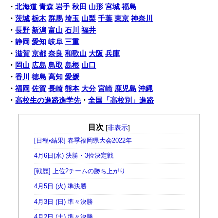
・
北海道
青森
岩手
秋田
山形
宮城
福島
・
茨城
栃木
群馬
埼玉
山梨
千葉
東京
神奈川
・
長野
新潟
富山
石川
福井
・
静岡
愛知
岐阜
三重
・
滋賀
京都
奈良
和歌山
大阪
兵庫
・
岡山
広島
鳥取
島根
山口
・
香川
徳島
高知
愛媛
・
福岡
佐賀
長崎
熊本
大分
宮崎
鹿児島
沖縄
・
高校生の進路進学先
・
全国「高校別」進路
目次
[
非表示
]
[日程•結果] 春季福岡県大会2022年
4月6日(水) 決勝・3位決定戦
[戦歴] 上位2チームの勝ち上がり
4月5日 (火) 準決勝
4月3日 (日) 準々決勝
4月2日 (土) 準々決勝