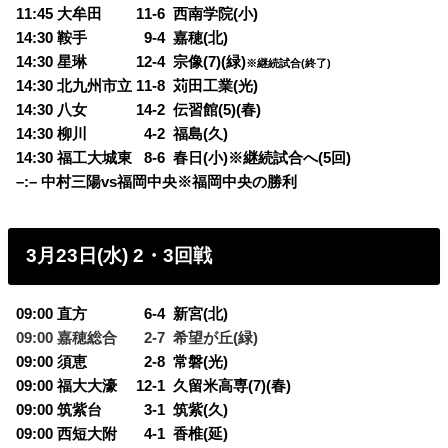
11:45 大牟田 11-6 西南学院(小)
14:30 鞍手
0
9-4 嘉穂(北)
14:30 星琳 12-4 宗像(7)(緑)
※継続試合(終了)
14:30 北九州市立 11-8 苅田工業(光)
14:30 八女 14-2 伝習館(5)(春)
14:30 柳川
0
4-2 福島(久)
14:30 福工大城東
0
8-6 春日(小)※継続試合へ(5回)
–:– 中村三陽vs福岡中央※福岡中央の勝利
3月23日(水) 2・3回戦
09:00 直方
0
6-4 新宮(北)
09:00 嘉穂総合
0
2-7 希望が丘(緑)
09:00 須恵
0
2-8 常磐(光)
09:00 福大大濠 12-1 久留米高専(7)(春)
09:00 筑紫台
0
3-1 筑紫(久)
09:00 西短大附
0
4-1 香椎(延)