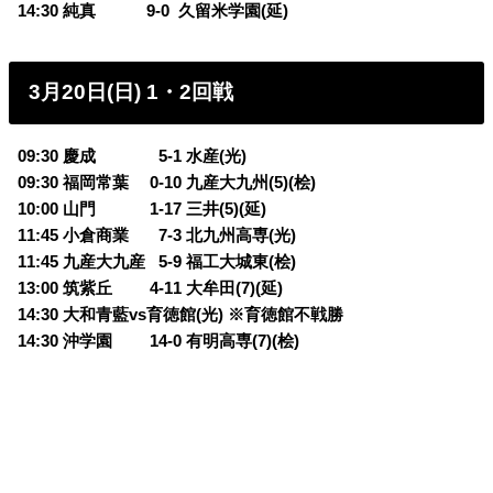
14:30 純真
0
9-0 久留米学園(延)
3月20日(日) 1・2回戦
09:30 慶成
0
5-1 水産(光)
09:30 福岡常葉 0-10 九産大九州(5)(桧)
10:00 山門 1-17 三井(5)(延)
11:45 小倉商業
0
7-3 北九州高専(光)
11:45 九産大九産
0
5-9 福工大城東(桧)
13:00 筑紫丘 4-11 大牟田(7)(延)
14:30 大和青藍vs育徳館(光) ※育徳館不戦勝
14:30 沖学園 14-0 有明高専(7)(桧)