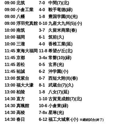
09:00 北筑 7-0
0
中間(7)(北)
09:00 小倉工業 4-0
0
鞍手竜徳(緑)
09:00 八幡 1-8
0
豊国学園(8)(光)
09:00 浮羽究真館 0-10 九産大九州(5)(小)
10:00 南筑 3-7
0
久留米商業(春)
10:00 福岡 6-1
0
筑前(久)
10:00 三潴 4-0
0
香椎工業(延)
11:45 東海大福岡 11-8 希望が丘(北)
11:45 京都 3-4x 常磐(10)(緑)
11:45 若松 0-5
0
玄界(光)
11:45 祐誠 6-2
0
沖学園(小)
13:00 筑紫台 0-7
0
西短大附(8)(春)
13:00 福大大濠 8-1
0
武蔵台(7)(久)
13:00 柏陵 1-8
0
八女(7)(延)
14:30 直方 1-10 古賀竟成館(7)(北)
14:30 真颯館 10-6 小倉東(緑)
14:30 高稜 7-8x 星琳(光)
14:30 春日 6-12 福工大城東-(小)
※継続試合(終了)