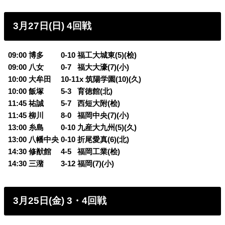
3月27日(日) 4回戦
09:00 博多 0-10 福工大城東(5)(桧)
09:00 八女 0-7
0
福大大濠(7)(小)
10:00 大牟田 10-11x 筑陽学園(10)(久)
10:00 飯塚 5-3
0
育徳館(北)
11:45 祐誠 5-7
0
西短大附(桧)
11:45 柳川 8-0
0
福岡中央(7)(小)
13:00 糸島 0-10 九産大九州(5)(久)
13:00 八幡中央 0-10 折尾愛真(6)(北)
14:30 修猷館 4-5
0
福岡工業(桧)
14:30 三潴 3-12 福岡(7)(小)
3月25日(金) 3・4回戦