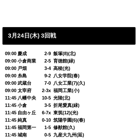
3月24日(木) 3回戦
09:00 慶成
0
2-9 飯塚(8)(北)
09:00 小倉商業
0
2-5 育徳館(緑)
09:00 戸畑
0
3-4 高稜(光)
09:00 糸島
0
9-2 八女学院(春)
09:00 武蔵台
0
7-0 八女工業(7)(久)
09:00 太宰府 2-3x 福岡工業(小)
11:45 八幡中央 10-5 光陵(北)
11:45 小倉
0
3-5 折尾愛真(緑)
11:45 自由ヶ丘 6-7x 東筑(12)(光)
11:45 純真 0-10 筑陽学園(6)(春)
11:45 福岡第一
0
1-5 修猷館(久)
11:45 城南
0
0-5 九産大九州(延)