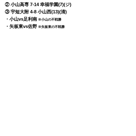
② 小山高専 7-14 幸福学園(7)(ジ)
③ 宇短大附 4-8 小山西(13)(清)
・小山vs足利南
※小山の不戦勝
・矢板東vs佐野
※矢板東の不戦勝