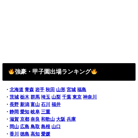
強豪・甲子園出場ランキング
・
北海道
青森
岩手
秋田
山形
宮城
福島
・
茨城
栃木
群馬
埼玉
山梨
千葉
東京
神奈川
・
長野
新潟
富山
石川
福井
・
静岡
愛知
岐阜
三重
・
滋賀
京都
奈良
和歌山
大阪
兵庫
・
岡山
広島
鳥取
島根
山口
・
香川
徳島
高知
愛媛