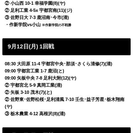
② 小山西 10-1 幸福学園(8)(ヤ)
② 足利工業 4-5x 宇都宮南(11)(ジ)
③ 佐野日大 7-3 鹿沼南･今市(清)
・作新学院vs小山
※作新学院の不戦勝
9月12日(月) 1回戦
08:30 大田原 11-4 宇都宮中央･那須･さくら清修(7)(清)
09:00 宇都宮工業 1-7 鹿沼(と)
09:00 矢板中央 7-8 足利大附(12)(ヤ)
② 宇都宮北 5-9 真岡工業(清)
② 矢板 3-10 茂木(7)(と)
② 佐野東･佐野松桜･足利清風 7-10 壬生･益子芳星･栃木翔南
(ヤ)
③ 栃木農業 4-12 高根沢(8)(清)