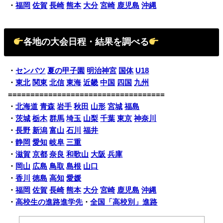
・
福岡
佐賀
長崎
熊本
大分
宮崎
鹿児島
沖縄
各地の大会日程・結果を調べる
・
センバツ
夏の甲子園
明治神宮
国体
U18
・
東北
関東
北信
東海
近畿
中国
四国
九州
===================================
・
北海道
青森
岩手
秋田
山形
宮城
福島
・
茨城
栃木
群馬
埼玉
山梨
千葉
東京
神奈川
・
長野
新潟
富山
石川
福井
・
静岡
愛知
岐阜
三重
・
滋賀
京都
奈良
和歌山
大阪
兵庫
・
岡山
広島
鳥取
島根
山口
・
香川
徳島
高知
愛媛
・
福岡
佐賀
長崎
熊本
大分
宮崎
鹿児島
沖縄
・
高校生の進路進学先
・
全国「高校別」進路