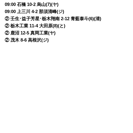
09:00 石橋 10-2 烏山(7)(ヤ)
09:00 上三川 4-2 那須清峰(ジ)
② 壬生･益子芳星･栃木翔南 2-12 青藍泰斗(6)(清)
② 栃木工業 11-4 大田原(8)(と)
② 鹿沼 12-5 真岡工業(ヤ)
② 茂木 8-6 高根沢(ジ)