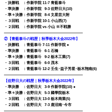
・決勝戦 ：作新学院 11-7 青藍泰斗
・準決勝 ：作新学院
0
9-3 佐野日大(10)
・準々決勝：作新学院
0
8-4 文星芸大附
・３回戦 ：作新学院 10-1 小山西(7)
・２回戦 ：作新学院 vs 小山 ※不戦勝
—————————————————————
②【青藍泰斗の戦歴｜秋季栃木大会2022年】
・決勝戦 ：青藍泰斗 7-11 作新学院 ●
・準決勝 ：青藍泰斗
0
6-1 石橋
・準々決勝：青藍泰斗
0
9-2 栃木工業(7)
・３回戦 ：青藍泰斗
0
6-0 茂木
・２回戦 ：青藍泰斗 12-2 壬生･益子芳星･栃木翔南(6)
—————————————————————
【佐野日大の戦歴｜秋季栃木大会2022年】
・準決勝 ：佐野日大
0
3-9 作新学院(10) ●
・準々決勝：佐野日大
0
5-3 國學院栃木
・３回戦 ：佐野日大 13-0 栃木商業(5)
・２回戦 ：佐野日大
0
7-3 鹿沼南･今市
—————————————————————