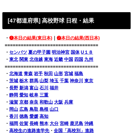
[47都道府県] 高校野球 日程・結果
・
❶本日の結果(東日本)
｜
❷本日の結果(西日本)
===================================
・
センバツ
夏の甲子園
明治神宮
国体
U１８
・
東北
関東
北信越
東海
近畿
中国
四国
九州
===================================
・
北海道
青森
岩手
秋田
山形
宮城
福島
・
茨城
栃木
群馬
山梨
埼玉
千葉
神奈川
東京
・
長野
新潟
富山
石川
福井
・
静岡
愛知
岐阜
三重
・
滋賀
京都
奈良
和歌山
大阪
兵庫
・
岡山
広島
鳥取
島根
山口
・
香川
徳島
愛媛
高知
・
福岡
佐賀
長崎
熊本
大分
宮崎
鹿児島
沖縄
・
高校生の進路進学先
・
全国「高校別」進路