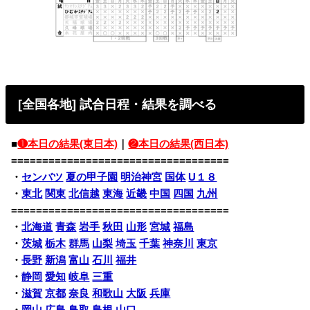
[全国各地] 試合日程・結果を調べる
■
❶本日の結果(東日本)
｜
❷本日の結果(西日本)
===================================
・
センバツ
夏の甲子園
明治神宮
国体
U１８
・
東北
関東
北信越
東海
近畿
中国
四国
九州
===================================
・
北海道
青森
岩手
秋田
山形
宮城
福島
・
茨城
栃木
群馬
山梨
埼玉
千葉
神奈川
東京
・
長野
新潟
富山
石川
福井
・
静岡
愛知
岐阜
三重
・
滋賀
京都
奈良
和歌山
大阪
兵庫