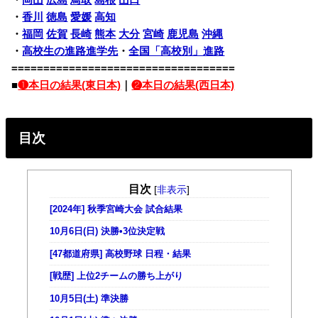
・
岡山
広島
鳥取
島根
山口
・
香川
徳島
愛媛
高知
・
福岡
佐賀
長崎
熊本
大分
宮崎
鹿児島
沖縄
・
高校生の進路進学先
・
全国「高校別」進路
===================================
■
❶本日の結果(東日本)
｜
❷本日の結果(西日本)
目次
目次
[
非表示
]
[2024年] 秋季宮崎大会 試合結果
10月6日(日) 決勝•3位決定戦
[47都道府県] 高校野球 日程・結果
[戦歴] 上位2チームの勝ち上がり
10月5日(土) 準決勝