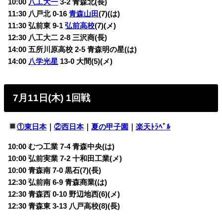
10:00
八工大一
3-2 青森北(長)
11:30 八戸北 0-16
青森山田
(7)(は)
11:30 弘前東 9-1
弘前高校
(7)(メ)
12:30 八工大二 2-8 三沢商(長)
14:00 五所川原高校 2-5 青森明の星(は)
14:00
八学光星
13-0 大間(5)(メ)
7月11日(木) 1回戦
①東日本
｜
②西日本
｜
夏の甲子園
｜
楽天ﾄﾗﾍﾞﾙ
10:00 むつ工業 7-4 青森中央(は)
10:00 弘前実業 7-2 十和田工業(メ)
10:00 青森南 7-0 黒石(7)(長)
12:30 弘前南 6-9 青森商業(は)
12:30 青森西 0-10 野辺地西(6)(メ)
12:30 青森東 3-13 八戸高校(8)(長)