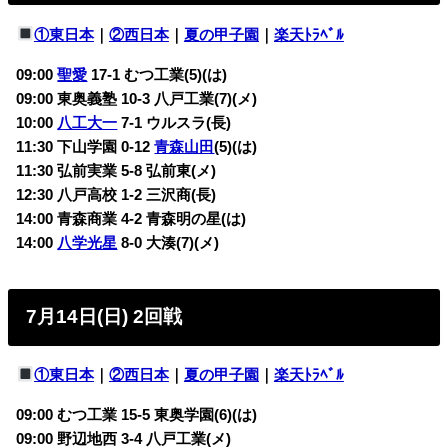
①東日本
｜
②西日本
｜
夏の甲子園
｜
楽天ﾄﾗﾍﾞﾙ
09:00
聖愛
17-1
むつ工業(5)(は)
09:00 東奥義塾 10-3
八戸工業(7)(メ)
10:00
八工大一
7-1
ウルスラ(長)
11:30 下山学園 0-12
青森山田
(5)(は)
11:30 弘前実業 5-8
弘前東(メ)
12:30 八戸高校 1-2
三沢商(長)
14:00 青森商業 4-2
青森明の星(は)
14:00
八学光星
8-0
大湊(7)(メ)
7月14日(日) 2回戦
①東日本
｜
②西日本
｜
夏の甲子園
｜
楽天ﾄﾗﾍﾞﾙ
09:00 むつ工業 15-5 東奥学園(6)(は)
09:00 野辺地西 3-4 八戸工業(メ)