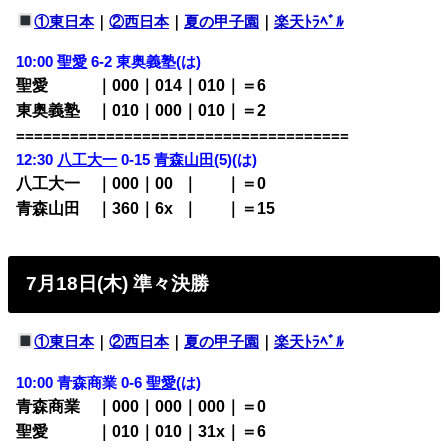
①東日本
｜
②西日本
｜
夏の甲子園
｜
楽天ﾄﾗﾍﾞﾙ
10:00
聖愛
6-2 東奥義塾(は)
聖愛
・・・
｜000｜014｜010｜＝6
東奥義塾
・
｜010｜000｜010｜＝2
=====================================
12:30
八工大一
0-15
青森山田
(5)(は)
八工大一
・
｜000｜00
0
｜
000
｜＝0
青森山田
・
｜360｜6x
0
｜
000
｜＝15
7月18日(木) 準々決勝
①東日本
｜
②西日本
｜
夏の甲子園
｜
楽天ﾄﾗﾍﾞﾙ
10:00 青森商業 0-6
聖愛
(は)
青森商業 ｜000｜000｜000｜＝0
聖愛 ｜010｜010｜31x｜＝6