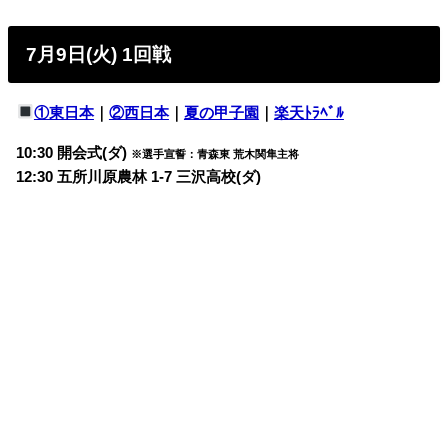
7月9日(火) 1回戦
①東日本
｜
②西日本
｜
夏の甲子園
｜
楽天ﾄﾗﾍﾞﾙ
10:30 開会式(ダ)
※選手宣誓：青森東 荒木関隼主将
12:30 五所川原農林 1-7 三沢高校(ダ)