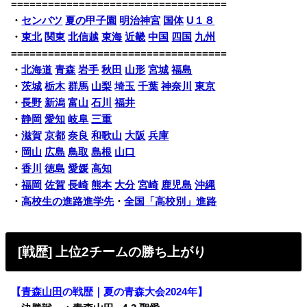
===================================
・
センバツ
夏の甲子園
明治神宮
国体
U１８
・
東北
関東
北信越
東海
近畿
中国
四国
九州
===================================
・
北海道
青森
岩手
秋田
山形
宮城
福島
・
茨城
栃木
群馬
山梨
埼玉
千葉
神奈川
東京
・
長野
新潟
富山
石川
福井
・
静岡
愛知
岐阜
三重
・
滋賀
京都
奈良
和歌山
大阪
兵庫
・
岡山
広島
鳥取
島根
山口
・
香川
徳島
愛媛
高知
・
福岡
佐賀
長崎
熊本
大分
宮崎
鹿児島
沖縄
・
高校生の進路進学先
・
全国「高校別」進路
[戦歴] 上位2チームの勝ち上がり
【
青森山田
の戦歴｜夏の青森大会2024年】