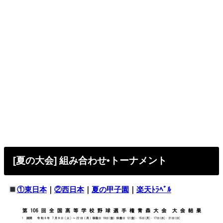
[夏の大会] 組み合わせ•トーナメント
①東日本
｜
②西日本
｜
夏の甲子園
｜
楽天ﾄﾗﾍﾞﾙ