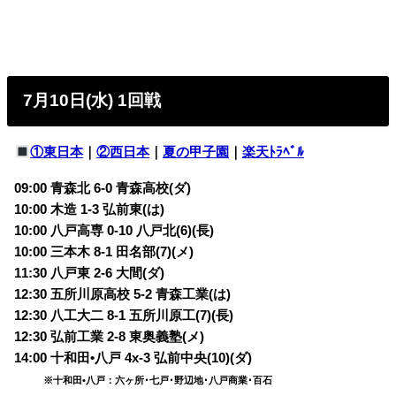
7月10日(水) 1回戦
①東日本
｜
②西日本
｜
夏の甲子園
｜
楽天ﾄﾗﾍﾞﾙ
09:00 青森北 6-0 青森高校(ダ)
10:00 木造 1-3 弘前東(は)
10:00 八戸高専 0-10 八戸北(6)(長)
10:00 三本木 8-1 田名部(7)(メ)
11:30 八戸東 2-6 大間(ダ)
12:30 五所川原高校 5-2 青森工業(は)
12:30 八工大二 8-1 五所川原工(7)(長)
12:30 弘前工業 2-8 東奥義塾(メ)
14:00 十和田•八戸 4x-3 弘前中央(10)(ダ)
※十和田•八戸：六ヶ所･七戸･野辺地･八戸商業･百石