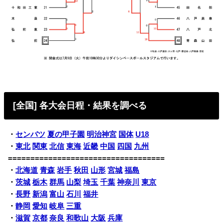
[全国] 各大会日程・結果を調べる
・
センバツ
夏の甲子園
明治神宮
国体
U18
・
東北
関東
北信
東海
近畿
中国
四国
九州
===================================
・
北海道
青森
岩手
秋田
山形
宮城
福島
・
茨城
栃木
群馬
山梨
埼玉
千葉
神奈川
東京
・
長野
新潟
富山
石川
福井
・
静岡
愛知
岐阜
三重
・
滋賀
京都
奈良
和歌山
大阪
兵庫