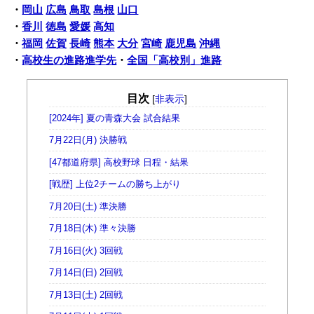
・
岡山
広島
鳥取
島根
山口
・
香川
徳島
愛媛
高知
・
福岡
佐賀
長崎
熊本
大分
宮崎
鹿児島
沖縄
・
高校生の進路進学先
・
全国「高校別」進路
目次
[
非表示
]
[2024年] 夏の青森大会 試合結果
7月22日(月) 決勝戦
[47都道府県] 高校野球 日程・結果
[戦歴] 上位2チームの勝ち上がり
7月20日(土) 準決勝
7月18日(木) 準々決勝
7月16日(火) 3回戦
7月14日(日) 2回戦
7月13日(土) 2回戦