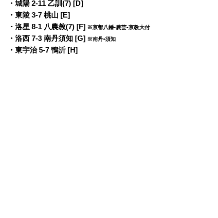
・城陽 2-11 乙訓(7) [D]
・東陵 3-7 桃山 [E]
・洛星 8-1 八農教(7) [F]
※京都八幡•農芸•京教大付
・洛西 7-3 南丹須知 [G]
※南丹•須知
・東宇治 5-7 鴨沂 [H]