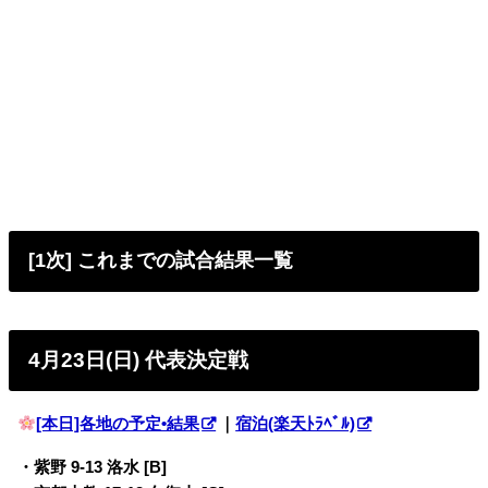
[1次] これまでの試合結果一覧
4月23日(日) 代表決定戦
[本日]各地の予定•結果
｜
宿泊(楽天ﾄﾗﾍﾞﾙ)
・紫野 9-13 洛水 [B]