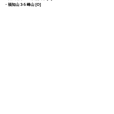
・福知山 3-5 峰山 [O]