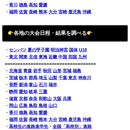
・
香川
徳島
高知
愛媛
・
福岡
佐賀
長崎
熊本
大分
宮崎
鹿児島
沖縄
各地の大会日程・結果を調べる
・
センバツ
夏の甲子園
明治神宮
国体
U18
・
東北
関東
北信
東海
近畿
中国
四国
九州
===================================
・
北海道
青森
岩手
秋田
山形
宮城
福島
・
茨城
栃木
群馬
埼玉
山梨
千葉
東京
神奈川
・
長野
新潟
富山
石川
福井
・
静岡
愛知
岐阜
三重
・
滋賀
京都
奈良
和歌山
大阪
兵庫
・
岡山
広島
鳥取
島根
山口
・
香川
徳島
高知
愛媛
・
福岡
佐賀
長崎
熊本
大分
宮崎
鹿児島
沖縄
・
高校生の進路進学先
・
全国「高校別」進路