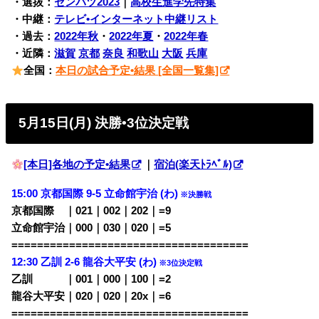
・選抜：
センバツ2023
｜
高校生進学先特集
・中継：
テレビ•インターネット中継リスト
・過去：
2022年秋
・
2022年夏
・
2022年春
・近隣：
滋賀
京都
奈良
和歌山
大阪
兵庫
全国：
本日の試合予定•結果 [全国一覧集]
5月15日(月) 決勝•3位決定戦
[本日]各地の予定•結果
｜
宿泊(楽天ﾄﾗﾍﾞﾙ)
15:00
京都国際 9-5 立命館宇治 (わ)
※決勝戦
京都国際 ｜021｜002｜202｜=9
立命館宇治｜000｜030｜020｜=5
=====================================
12:30 乙訓 2-6 龍谷大平安 (わ)
※3位決定戦
乙訓 ｜001｜000｜100｜=2
龍谷大平安｜020｜020｜20x｜=6
=====================================