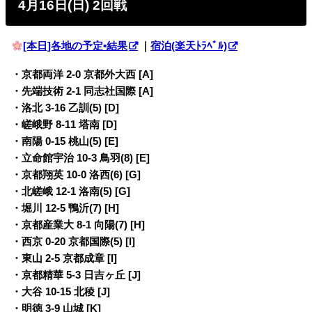
4月16日(日) 2回戦
[本日]各地の予定•結果
｜
宿泊(楽天ﾄﾗﾍﾞﾙ)
・京都両洋 2-0 京都外大西 [A]
・先端技術 2-1 同志社国際 [A]
・洛北 3-16 乙訓(5) [D]
・嵯峨野 8-11 塔南 [D]
・南陽 0-15 桃山(5) [E]
・立命館宇治 10-3 鳥羽(8) [E]
・京都翔英 10-0 洛西(6) [G]
・北嵯峨 12-1 洛南(5) [G]
・堀川 12-5 鴨沂(7) [H]
・京都産業大 8-1 向陽(7) [H]
・西京 0-20 京都国際(5) [I]
・東山 2-5 京都成章 [I]
・京都精華 5-3 日吉ヶ丘 [J]
・大谷 10-15 北稜 [J]
・明徳 3-9 山城 [K]