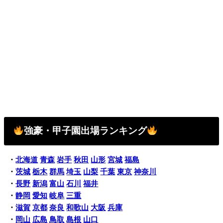
強豪・甲子園出場ランキング
・
北海道
青森
岩手
秋田
山形
宮城
福島
・
茨城
栃木
群馬
埼玉
山梨
千葉
東京
神奈川
・
長野
新潟
富山
石川
福井
・
静岡
愛知
岐阜
三重
・
滋賀
京都
奈良
和歌山
大阪
兵庫
・
岡山
広島
鳥取
島根
山口