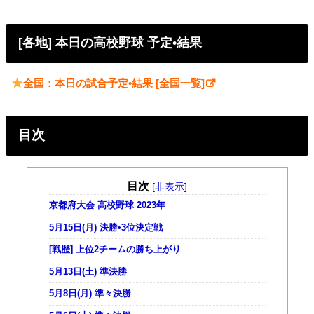
[各地] 本日の高校野球 予定•結果
全国：
本日の試合予定•結果 [全国一覧]
目次
目次
[
非表示
]
京都府大会 高校野球 2023年
5月15日(月) 決勝•3位決定戦
[戦歴] 上位2チームの勝ち上がり
5月13日(土) 準決勝
5月8日(月) 準々決勝