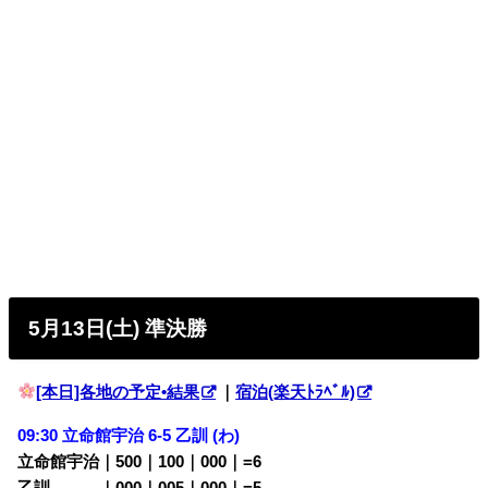
5月13日(土) 準決勝
[本日]各地の予定•結果
｜
宿泊(楽天ﾄﾗﾍﾞﾙ)
09:30 立命館宇治 6-5
乙訓 (わ)
立命館宇治｜500｜100｜000｜=6