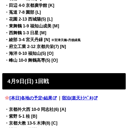
・田辺 4-0 京都廣学館 [K]
・菟道 7-8 園部 [L]
・花園 2-13 西城陽(5) [L]
・東舞鶴 1-9 福知山成美 [M]
・西舞鶴 1-3 日星 [M]
・綾部 3-4 宮天丹緑 [N]
※宮津天橋•丹後緑風
・府立工業 2-12 京都共栄(7) [N]
・海洋 0-10 福知山(5) [O]
・峰山 10-0 舞鶴高専(5) [O]
4月9日(日) 1回戦
[本日]各地の予定•結果
｜
宿泊(楽天ﾄﾗﾍﾞﾙ)
・京都外大西 10-0 同志社(6) [A]
・紫野 5-1 桂 [B]
・京都大教 13-5 木津(8) [C]