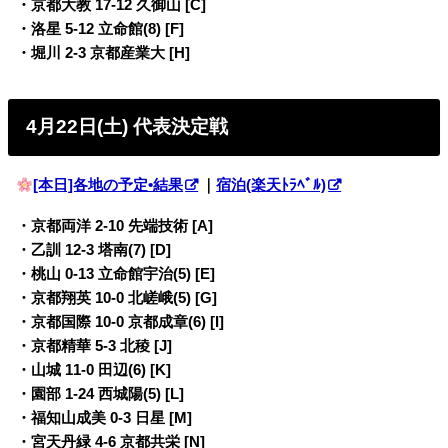
・京都大教 17-12 久御山 [C]
・洛星 5-12 立命館(8) [F]
・堀川 2-3 京都産業大 [H]
4月22日(土) 代表決定戦
[本日]各地の予定•結果
｜
宿泊(楽天ﾄﾗﾍﾞﾙ)
・京都両洋 2-10 先端技術 [A]
・乙訓 12-3 塔南(7) [D]
・桃山 0-13 立命館宇治(5) [E]
・京都翔英 10-0 北嵯峨(5) [G]
・京都国際 10-0 京都成章(6) [I]
・京都精華 5-3 北稜 [J]
・山城 11-0 田辺(6) [K]
・園部 1-24 西城陽(5) [L]
・福知山成美 0-3 日星 [M]
・宮天丹緑 4-6 京都共栄 [N]