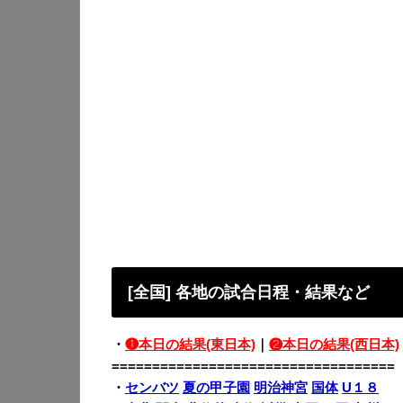
[全国] 各地の試合日程・結果など
・
❶本日の結果(東日本)
｜
❷本日の結果(西日本)
===================================
・
センバツ
夏の甲子園
明治神宮
国体
U１８