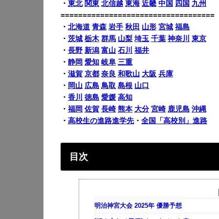
・
東北
関東
北信越
東海
近畿
中国
四国
九州
===================================
・
北海道
青森
岩手
秋田
山形
宮城
福島
・
茨城
栃木
群馬
山梨
埼玉
千葉
神奈川
東京
・
長野
新潟
富山
石川
福井
・
静岡
愛知
岐阜
三重
・
滋賀
京都
奈良
和歌山
大阪
兵庫
・
岡山
広島
鳥取
島根
山口
・
香川
徳島
愛媛
高知
・
福岡
佐賀
長崎
熊本
大分
宮崎
鹿児島
沖縄
・
高校生の進路進学先
・
全国「高校別」進路
目次
明治神宮大会 2025年 優勝予想