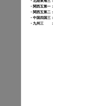
・北陸東海三：
・関西五第一：
・関西五第二：
・中国四国三：
・九州三 ：