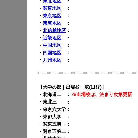
・
東北地区
：
・
関東地区
：
・
東京地区
：
・
東海地区
：
・
北信越地区
：
・
近畿地区
：
・
中国地区
：
・
四国地区
：
・
九州地区
：
【
大学の部｜出場校一覧(11校)
】
・北海道二 ：
※出場校は、決まり次第更新
・東北三 ：
・東京六大学：
・東都大学 ：
・関東五第一：
・関東五第二：