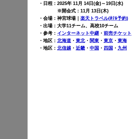
・日程：2025年 11月 14日(金)～19日(水)
※開会式：11月 13日(木)
・会場：神宮球場｜
楽天トラベル(ﾎﾃﾙ予約)
・出場：大学11チーム、高校10チーム
・参考：
インターネット中継
・
前売チケット
・地区：
北海道
・
東北
・
関東
・
東京
・
東海
・地区：
北信越
・
近畿
・
中国
・
四国
・
九州