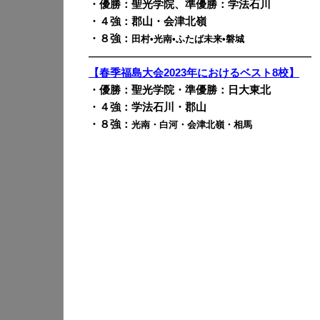
・優勝：聖光学院、準優勝：学法石川
・４強：郡山・会津北嶺
・８強：
田村•光南•ふたば未来•磐城
————————————————————————
【春季福島大会2023年におけるベスト8校】
・優勝：聖光学院・準優勝：日大東北
・４強：学法石川・郡山
・８強：
光南・白河・会津北嶺・相馬