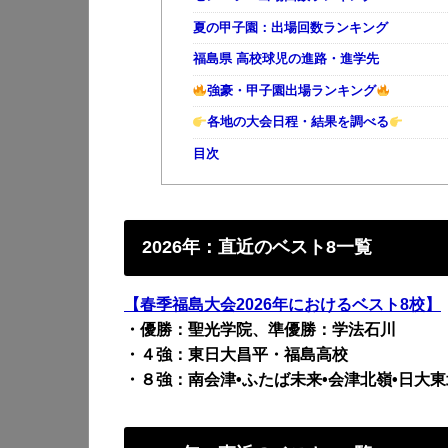
夏の甲子園：出場回数ランキング
福島県 高校球児の進路・進学先
強豪・甲子園出場ランキング
各地の大会日程・結果を調べる
目次
2026年：直近のベスト8一覧
【春季福島大会2026年におけるベスト8校】
・優勝：聖光学院、準優勝：学法石川
・４強：東日大昌平・福島高校
・８強：南会津•ふたば未来•会津北嶺•日大東