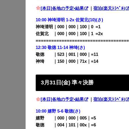
[本日]各地の予定•結果
｜
宿泊(楽天ﾄﾗﾍﾞﾙ)
10:00 神埼清明 1-2x 佐賀北(10)(さ)
神埼清明｜000｜000｜100｜0
0
=1
佐賀北 ｜000｜000｜100｜1
0
=2x
====================================
12:30 敬徳 11-14 神埼(さ)
敬徳 ｜523｜001｜000｜=11
神埼 ｜150｜000｜71x｜=14
3月31日(金) 準々決勝
[本日]各地の予定•結果
｜
宿泊(楽天ﾄﾗﾍﾞﾙ)
10:00 嬉野 5-6 敬徳(さ)
嬉野 ｜000｜000｜005｜=5
敬徳 ｜004｜101｜00x｜=6