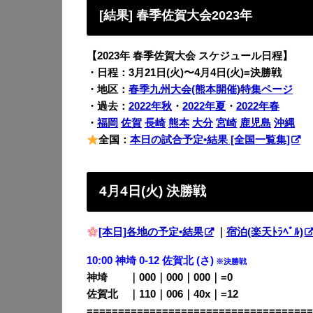
[結果] 春季佐賀大会2023年
【2023年 春季佐賀大会 スケジュール日程】
・日程：3月21日(火)〜4月4日(火)=決勝戦
・地区：
春季九州大会(熊本開催)特集ページ
・過去：
2022年秋
・
2022年夏
・
2022年春
・
福岡
佐賀
長崎
熊本
大分
宮崎
鹿児島
沖縄
全国：
本日の試合予定•結果 [全国一覧集]
4月4日(火) 決勝戦
[本日]各地の予定•結果
｜
宿泊(楽天ﾄﾗﾍﾞﾙ)
10:00 神埼 0-12 佐賀北 (さ)
※決勝戦
神埼 ｜000｜000｜000｜=0
佐賀北 ｜110｜006｜40x｜=12
====================================