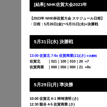
[結果] NHK佐賀大会2023年
【2023年 NHK杯佐賀大会 スケジュール日程】
・日程：5月26日(金)〜5月31日(水)=決勝戦
5月31日(水) 決勝戦
13:00 佐賀北 7-8x 佐賀商業(11)(さ)
※決勝戦
佐賀北 ｜021｜100｜010｜20
0
=7
佐賀商業 ｜000｜050｜000｜21
0
=8x
5月29日(月) 準決勝
10:00 佐賀北 6-1 神埼清明 (さ)
12:30 龍谷 4-5 佐賀商業 (さ
)