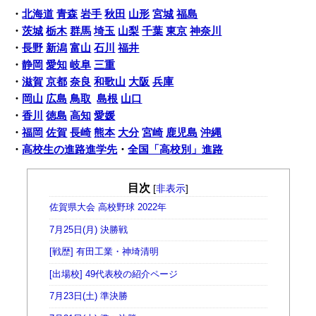
・
北海道
青森
岩手
秋田
山形
宮城
福島
・
茨城
栃木
群馬
埼玉
山梨
千葉
東京
神奈川
・
長野
新潟
富山
石川
福井
・
静岡
愛知
岐阜
三重
・
滋賀
京都
奈良
和歌山
大阪
兵庫
・
岡山
広島
鳥取
島根
山口
・
香川
徳島
高知
愛媛
・
福岡
佐賀
長崎
熊本
大分
宮崎
鹿児島
沖縄
・
高校生の進路進学先
・
全国「高校別」進路
目次
[
非表示
]
佐賀県大会 高校野球 2022年
7月25日(月) 決勝戦
[戦歴] 有田工業・神埼清明
[出場校] 49代表校の紹介ページ
7月23日(土) 準決勝