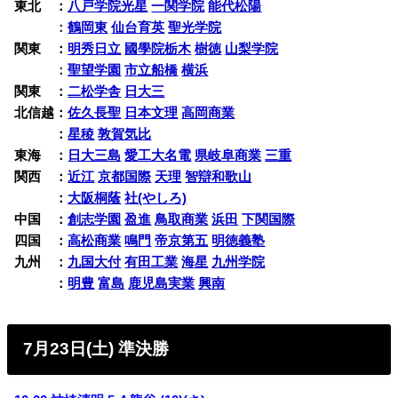
東北 ：
八戸学院光星
一関学院
能代松陽
東北
：
鶴岡東
仙台育英
聖光学院
関東 ：
明秀日立
國學院栃木
樹徳
山梨学院
関東
：
聖望学園
市立船橋
横浜
関東 ：
二松学舎
日大三
北信越：
佐久長聖
日本文理
高岡商業
北信越
：
星稜
敦賀気比
東海 ：
日大三島
愛工大名電
県岐阜商業
三重
関西 ：
近江
京都国際
天理
智辯和歌山
関西
：
大阪桐蔭
社(やしろ)
中国 ：
創志学園
盈進
鳥取商業
浜田
下関国際
四国 ：
高松商業
鳴門
帝京第五
明徳義塾
九州 ：
九国大付
有田工業
海星
九州学院
九州
：
明豊
富島
鹿児島実業
興南
7月23日(土) 準決勝