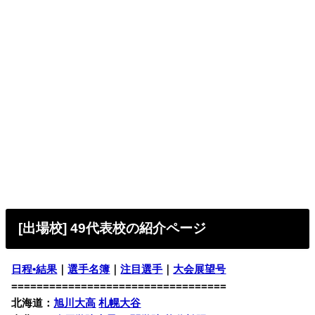
[出場校] 49代表校の
紹介ページ
日程•結果
｜
選手名簿
｜
注目選手
｜
大会展望号
==================================
北海道：
旭川大高
札幌大谷