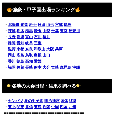
強豪・甲子園出場ランキング
・
北海道
青森
岩手
秋田
山形
宮城
福島
・
茨城
栃木
群馬
埼玉
山梨
千葉
東京
神奈川
・
長野
新潟
富山
石川
福井
・
静岡
愛知
岐阜
三重
・
滋賀
京都
奈良
和歌山
大阪
兵庫
・
岡山
広島
鳥取
島根
山口
・
香川
徳島
高知
愛媛
・
福岡
佐賀
長崎
熊本
大分
宮崎
鹿児島
沖縄
各地の大会日程・結果を調べる
・
センバツ
夏の甲子園
明治神宮
国体
U18
・
東北
関東
北信
東海
近畿
中国
四国
九州
===================================