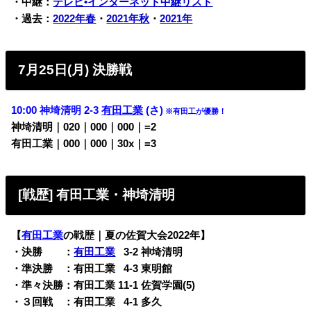
・中継：
テレビ•インターネット中継リスト
・過去：
2022年春
・
2021年秋
・
2021年
7月25日(月) 決勝戦
10:00
神埼清明
2-3
有田工業
(さ)
※有田工が優勝！
神埼清明｜020｜000｜000｜=2
有田工業｜000｜000｜30x｜=3
[戦歴] 有田工業・神埼清明
【
有田工業
の戦歴｜夏の佐賀大会2022年】
・決勝 ：
有田工業
0
3-2 神埼清明
・準決勝 ：有田工業
0
4-3 東明館
・準々決勝：有田工業 11-1 佐賀学園(5)
・３回戦 ：有田工業
0
4-1 多久