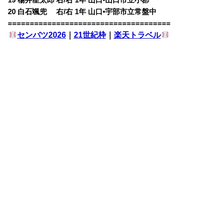
19 楊井星太郎 右/右 1年 山口•山口市立小郡
20 白石颯兜 右/右 1年 山口•宇部市立常盤中
=====================================
センバツ2026
｜
21世紀枠
｜
楽天トラベル