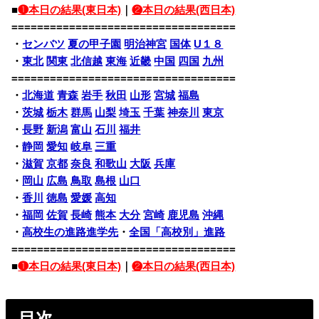
■
❶本日の結果(東日本)
｜
❷本日の結果(西日本)
===================================
・
センバツ
夏の甲子園
明治神宮
国体
U１８
・
東北
関東
北信越
東海
近畿
中国
四国
九州
===================================
・
北海道
青森
岩手
秋田
山形
宮城
福島
・
茨城
栃木
群馬
山梨
埼玉
千葉
神奈川
東京
・
長野
新潟
富山
石川
福井
・
静岡
愛知
岐阜
三重
・
滋賀
京都
奈良
和歌山
大阪
兵庫
・
岡山
広島
鳥取
島根
山口
・
香川
徳島
愛媛
高知
・
福岡
佐賀
長崎
熊本
大分
宮崎
鹿児島
沖縄
・
高校生の進路進学先
・
全国「高校別」進路
===================================
■
❶本日の結果(東日本)
｜
❷本日の結果(西日本)
目次