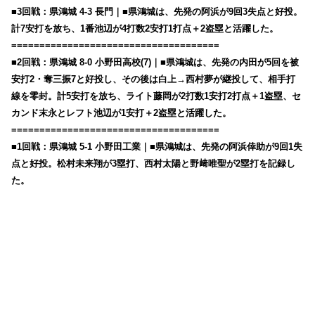
■3回戦：県鴻城 4-3 長門｜■県鴻城は、先発の阿浜が9回3失点と好投。
計7安打を放ち、1番池辺が4打数2安打1打点＋2盗塁と活躍した。
=====================================
■2回戦：県鴻城 8-0 小野田高校(7)｜■県鴻城は、先発の内田が5回を被
安打2・奪三振7と好投し、その後は白上→西村夢が継投して、相手打
線を零封。計5安打を放ち、ライト藤岡が2打数1安打2打点＋1盗塁、セ
カンド末永とレフト池辺が1安打＋2盗塁と活躍した。
=====================================
■1回戦：県鴻城 5-1 小野田工業｜■県鴻城は、先発の阿浜倖助が9回1失
点と好投。松村未来翔が3塁打、西村太陽と野﨑唯聖が2塁打を記録し
た。