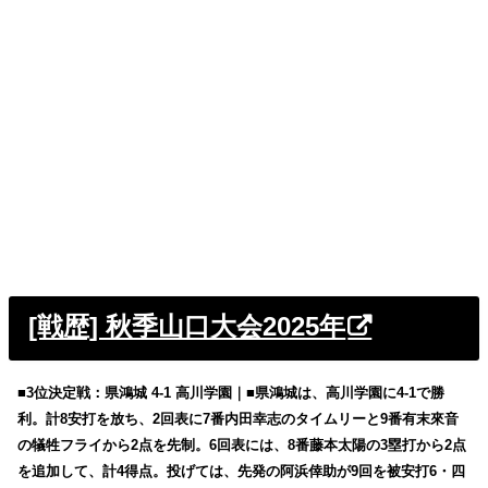
[戦歴] 秋季山口大会2025年
■3位決定戦：県鴻城 4-1 高川学園｜■県鴻城は、高川学園に4-1で勝
利。計8安打を放ち、2回表に7番内田幸志のタイムリーと9番有末來音
の犠牲フライから2点を先制。6回表には、8番藤本太陽の3塁打から2点
を追加して、計4得点。投げては、先発の阿浜倖助が9回を被安打6・四