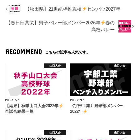
【秋田県】21世紀枠推薦校
センバツ2027年
【春日部共栄】男子バレー部メンバー2026年
春の
高校バレー
RECOMMEND
こちらの記事も人気です。
山口大会
山口大会
2023.5.1
2022.9.1
【結果】秋季山口大会2022年
《宇部工業》野球部メンバー
全試合結果一覧
2022年
山口大会
山口大会