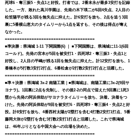
死球6・奪三振5・失点1と好投。打者では、2番末永が最多3安打を記録
した。一方、敗れた高川学園は、先発の木下瑛二が6回4失点、2人目の
松笠陽平が残る3回を無失点に抑えた。計6安打を放ち、2点を追う3回
裏に5番横山恵大のタイムリーから1点を返すも、その後は得点が奪え
なかった。
=====================================
■準決勝：県鴻城 1-11 下関国際(6) ｜ ■下関国際は、県鴻城に11-1(6回
コールド)。先発の宮本が5回を被安打1・四死球2・奪三振3・失点1と
好投し、2人目の平嶋が残る1回を無失点に抑えた。計12安打を放ち、1
番橋本が5打数3安打2打点、6番松倉が2打数2安打2打点と活躍した。
=====================================
■準々決勝：県鴻城 3x-2 南陽工業｜■県鴻城は、南陽工業に3x-2(9回サ
ヨナラ)。1回裏に2点を先制し、その後2-2の同点で迎えた9回裏に1死3
塁から先発の阿浜倖助がサヨナラタイムリーを放ち、決着。決着をつ
けた。先発の阿浜倖助が9回を被安打6・四死球9・奪三振4・失点2と好
投。計8安打を放ち、4番西村太陽が2塁打を含む4打数2安打1打点、5番
藤岡大弥が2塁打を含む3打数2安打1打点と活躍した。これで県鴻城
は、46年ぶりとなる中国大会への出場を決めた。
=====================================