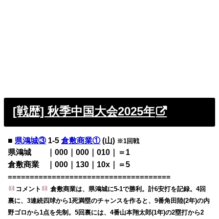
[戦歴] 秋季中国大会2025年
■
県鴻城③
1-5
倉敷商業①
(山)
※1回戦
県鴻城 ｜000｜000｜010｜＝1
倉敷商業 ｜000｜130｜10x｜＝5
=====================================
コメント
倉敷商業は、県鴻城に5-1で勝利。計6安打を記録。4回
裏に、3連続四球から1死満塁のチャンスを作ると、9番角田陸(2年)の内
野ゴロから1点を先制。5回裏には、4番山本翔太郎(1年)の2塁打から2