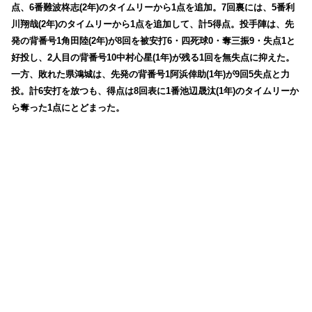
点、6番難波柊志(2年)のタイムリーから1点を追加。7回裏には、5番利
川翔哉(2年)のタイムリーから1点を追加して、計5得点。投手陣は、先
発の背番号1角田陸(2年)が8回を被安打6・四死球0・奪三振9・失点1と
好投し、2人目の背番号10中村心星(1年)が残る1回を無失点に抑えた。
一方、敗れた県鴻城は、先発の背番号1阿浜倖助(1年)が9回5失点と力
投。計6安打を放つも、得点は8回表に1番池辺晟汰(1年)のタイムリーか
ら奪った1点にとどまった。