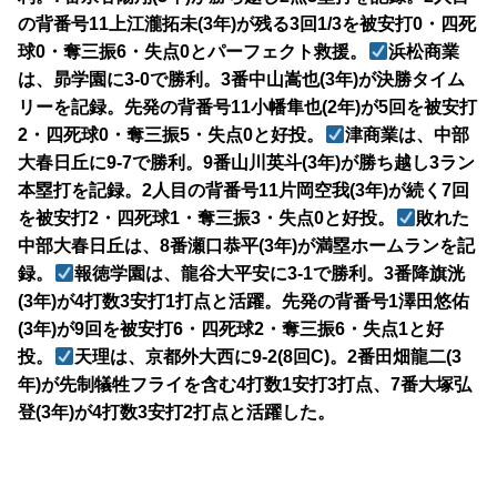
の背番号11上江瀧拓未(3年)が残る3回1/3を被安打0・四死
球0・奪三振6・失点0とパーフェクト救援。
浜松商業
は、昴学園に3-0で勝利。3番中山嵩也(3年)が決勝タイム
リーを記録。先発の背番号11小幡隼也(2年)が5回を被安打
2・四死球0・奪三振5・失点0と好投。
津商業は、中部
大春日丘に9-7で勝利。9番山川英斗(3年)が勝ち越し3ラン
本塁打を記録。2人目の背番号11片岡空我(3年)が続く7回
を被安打2・四死球1・奪三振3・失点0と好投。
敗れた
中部大春日丘は、8番瀬口恭平(3年)が満塁ホームランを記
録。
報徳学園は、龍谷大平安に3-1で勝利。3番降旗洸
(3年)が4打数3安打1打点と活躍。先発の背番号1澤田悠佑
(3年)が9回を被安打6・四死球2・奪三振6・失点1と好
投。
天理は、京都外大西に9-2(8回C)。2番田畑龍二(3
年)が先制犠牲フライを含む4打数1安打3打点、7番大塚弘
登(3年)が4打数3安打2打点と活躍した。