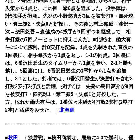
2点、2番佐竹徠都の走者一掃となる3塁打から3点、相手
失策から1点と、この回一挙6点を追加した。投手陣は、
計5投手が登板。先発の小野悠真が3回を被安打0・四死球
0・奪三振2・失点0と好投し、その後は村上嘉威→渡部一
汰→柴田悠吾→森健成の4投手が1回ずつを継投して、相
手打線の7回ノーヒットに抑えこんだ。■北照は、函大有
斗に3-1で勝利。計8安打を記録。1点を先制された直後の
1回裏に、相手暴投から1点を返し、1-1の同点。3回裏に
は、6番沢田碧生のタイムリーから1点を奪い、2-1と勝ち
越し。5回裏には、6番沢田碧生の3塁打から1点を追加
し、3-1とした。打者では、6番沢田碧生が決勝打を含む3
打数2安打2打点と活躍。投げては、先発の島田爽介が9回
を被安打7・四死球1・奪三振5・失点1と好投した。一
方、敗れた函大有斗は、1番佐々木絆が4打数2安打(2塁打
2本)と活躍をみせた。｜
北海道
■
秋田
：決勝戦。■秋田商業は、鹿角に4-3で勝利し、優