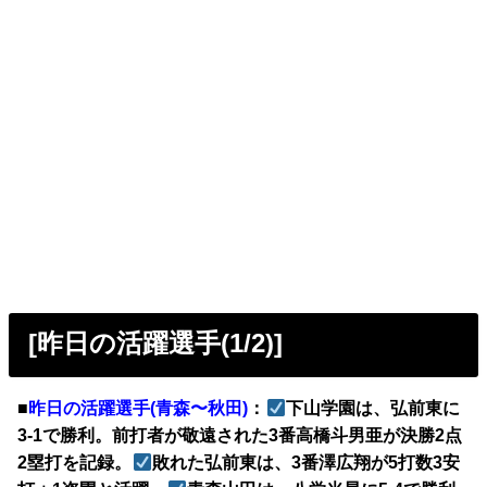
[昨日の活躍選手(1/2)]
■
昨日の活躍選手(青森〜秋田)
：
下山学園は、弘前東に
3-1で勝利。前打者が敬遠された3番高橋斗男亜が決勝2点
2塁打を記録。
敗れた弘前東は、3番澤広翔が5打数3安