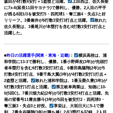
森田が4打数4安打＋1盗塁と活躍。
上田西は、佐久長聖
に7x-6(延長11回サヨナラ)で勝利し、優勝。2人目の平手
が残る8回1/3を被安打5・四死球1・奪三振4・失点3と好
リリーフ。3番兼井が6打数3安打3打点と活躍。
敗れた
佐久長聖は、3番尾川が本塁打を含む4打数3安打2打点と
活躍した。
■
昨日の活躍選手(関東・東海・近畿)
：
横浜高校は、浦
和学院に13-3で勝利し、優勝。1番小野舜友(3年)が先頭打
者本塁打を含む6打数3安打3打点、6番田島陽翔(2年)が5
打数4安打3打点、9番千島大翼(3年)が4打数2安打1打点＋
2盗塁と活躍。
敗れた浦和学院は、1番玉榮久豊(3年)が
5打数3安打1打点と活躍。
県立岐阜商業は、知徳に10-
0(5回C)。7番川畑力紀(2年)が3打数3安打4打点と活躍。先
発の背番号11豊吉勝斗(3年)が5回を被安打2・四死球0・
奪三振3・失点0と好投。
享栄は、大垣日大に5-1で勝
利。7番永谷陽翔(3年)が勝ち越し2点3塁打を記録。2人目