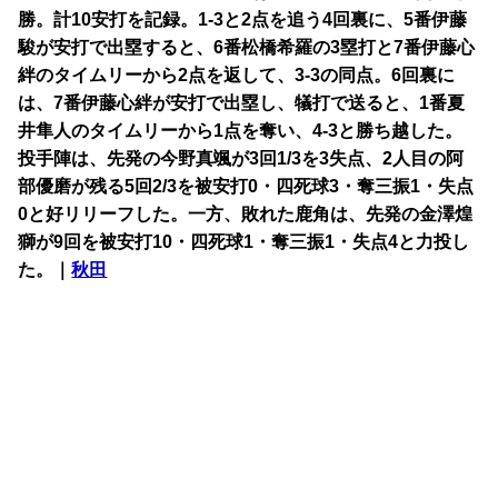
勝。計10安打を記録。1-3と2点を追う4回裏に、5番伊藤
駿が安打で出塁すると、6番松橋希羅の3塁打と7番伊藤心
絆のタイムリーから2点を返して、3-3の同点。6回裏に
は、7番伊藤心絆が安打で出塁し、犠打で送ると、1番夏
井隼人のタイムリーから1点を奪い、4-3と勝ち越した。
投手陣は、先発の今野真颯が3回1/3を3失点、2人目の阿
部優磨が残る5回2/3を被安打0・四死球3・奪三振1・失点
0と好リリーフした。一方、敗れた鹿角は、先発の金澤煌
獅が9回を被安打10・四死球1・奪三振1・失点4と力投し
た。｜
秋田