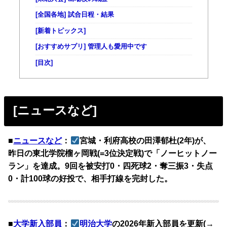
[全国各地] 試合日程・結果
[新着トピックス]
[おすすめサプリ] 管理人も愛用中です
[目次]
[ニュースなど]
■
ニュースなど
：
宮城・利府高校の田澤郁杜(2年)が、
昨日の東北学院榴ヶ岡戦(=3位決定戦)で「ノーヒットノー
ラン」を達成。9回を被安打0・四死球2・奪三振3・失点
0・計100球の好投で、相手打線を完封した。
■
大学新入部員
：
明治大学
の2026年新入部員を更新(→