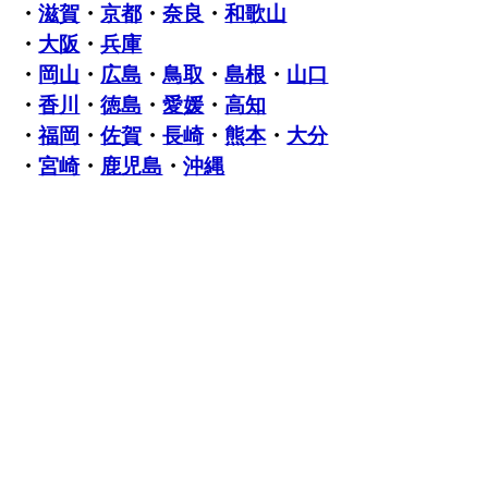
・
滋賀
・
京都
・
奈良
・
和歌山
・
大阪
・
兵庫
・
岡山
・
広島
・
鳥取
・
島根
・
山口
・
香川
・
徳島
・
愛媛
・
高知
・
福岡
・
佐賀
・
長崎
・
熊本
・
大分
・
宮崎
・
鹿児島
・
沖縄