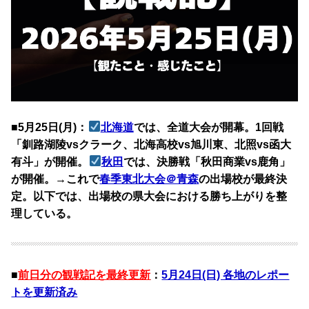
■5月25日(月)：
北海道
では、全道大会が開幕。1回戦
「釧路湖陵vsクラーク、北海高校vs旭川東、北照vs函大
有斗」が開催。
秋田
では、決勝戦「秋田商業vs鹿角」
が開催。→これで
春季東北大会＠青森
の出場校が最終決
定。以下では、出場校の県大会における勝ち上がりを整
理している。
■
前日分の観戦記を最終更新
：
5月24日(日) 各地のレポー
トを更新済み