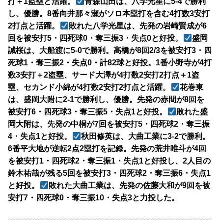
打＋1盗塁と活躍。
青森山田は、八学光星に5-4で勝利
し、優勝。8番向井那々瀬がソロ本塁打を含む4打数3安打
2打点と活躍。
敗れた八学光星は、先発の岩崎賢成が6
回を被安打5・四死球0・奪三振3・失点0と好投。
盛岡
誠桜は、大船渡に5-0で勝利。高橋が8回2/3を被安打3・四
死球1・奪三振2・失点0・計82球と好投。1番小野寺が4打
数3安打＋2盗塁、サード大澤が4打数2安打2打点＋1盗
塁、セカンド小綿が4打数2安打2打点と活躍。
花巻東
は、盛岡大附に2-1で勝利し、優勝。先発の赤間が8回を
被安打6・四死球3・奪三振5・失点1と好投。
敗れた盛
岡大附は、先発の中桐が7回を被安打5・四死球2・奪三振
4・失点1と好投。
秋田修英は、大曲工業に3-2で勝利。
6番平大地が逆転2点2塁打を記録。先発の荒井唯斗が4回
を被安打1・四死球2・奪三振1・失点1と好投し、2人目の
鈴木祐哉が残る5回を被安打3・四死球2・奪三振6・失点1
と好投。
敗れた大曲工業は、先発の佐藤大和が9回を被
安打7・四死球0・奪三振10・失点3と力投した。