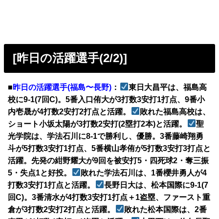
[昨日の活躍選手(2/2)]
■
昨日の活躍選手(福島〜長野)
：
東日大昌平は、福島高
校に9-1(7回C)。5番入口侑大が3打数3安打1打点、9番小
内壱晟が4打数2安打2打点と活躍。
敗れた福島高校は、
ショート小坂太陽が3打数2安打(2塁打2本)と活躍。
聖
光学院は、学法石川に8-1で勝利し、優勝。3番藤崎翔勇
斗が5打数3安打1打点、5番横山孝侑が5打数3安打3打点と
活躍。先発の紺野耀大が9回を被安打5・四死球2・奪三振
5・失点1と好投。
敗れた学法石川は、1番櫻井勇人が4
打数3安打1打点と活躍。
長野日大は、松本国際に9-1(7
回C)。3番清水が4打数3安打1打点＋1盗塁、ファースト重
倉が3打数2安打2打点と活躍。
敗れた松本国際は、2番