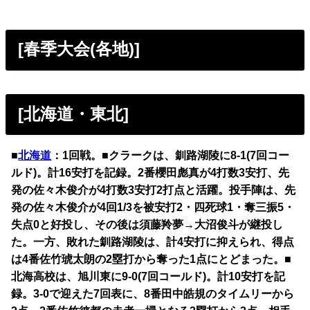
[春季大会(各地)]
[北海道・東北]
■
北海道
：1回戦。■クラークは、釧路湖陵に8-1(7回コー
ルド)。計16安打を記録。2番櫻田彪真が4打数3安打、先
発の佐々木俊介が4打数3安打2打点と活躍。投手陣は、先
発の佐々木俊介が4回1/3を被安打2・四死球1・奪三振5・
失点0と好投し、その後は須藤羚夢→大沼俊斗が継投し
た。一方、敗れた釧路湖陵は、計4安打に抑えられ、得点
は4番佐竹琥太朗の2塁打から奪った1点にとどまった。■
北海高校は、旭川東に9-0(7回コールド)。計10安打を記
録。3-0で迎えた7回表に、8番田中皓規のタイムリーから