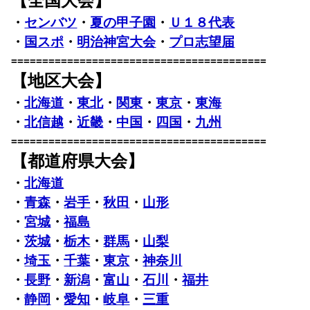
【全国大会】
・
センバツ
・
夏の甲子園
・
Ｕ１８代表
・
国スポ
・
明治神宮大会
・
プロ志望届
=========================================
【地区大会】
・
北海道
・
東北
・
関東
・
東京
・
東海
・
北信越
・
近畿
・
中国
・
四国
・
九州
=========================================
【都道府県大会】
・
北海道
・
青森
・
岩手
・
秋田
・
山形
・
宮城
・
福島
・
茨城
・
栃木
・
群馬
・
山梨
・
埼玉
・
千葉
・
東京
・
神奈川
・
長野
・
新潟
・
富山
・
石川
・
福井
・
静岡
・
愛知
・
岐阜
・
三重