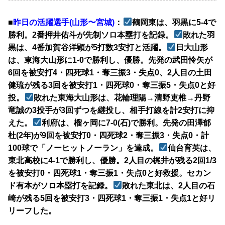
■
昨日の活躍選手(山形〜宮城)
：
鶴岡東は、羽黒に5-4で
勝利。2番押井佑斗が先制ソロ本塁打を記録。
敗れた羽
黒は、4番加賀谷洋顕が5打数3安打と活躍。
日大山形
は、東海大山形に1-0で勝利し、優勝。先発の武田怜矢が
6回を被安打4・四死球1・奪三振3・失点0、2人目の土田
健琉が残る3回を被安打1・四死球0・奪三振5・失点0と好
投。
敗れた東海大山形は、花輪理陽→清野吏椎→丹野
竜誠の3投手が3回ずつを継投し、相手打線を計2安打に抑
えた。
利府は、榴ヶ岡に7-0(石)で勝利。先発の田澤郁
杜(2年)が9回を被安打0・四死球2・奪三振3・失点0・計
100球で「ノーヒットノーラン」を達成。
仙台育英は、
東北高校に4-1で勝利し、優勝。2人目の梶井が残る2回1/3
を被安打0・四死球1・奪三振1・失点0と好救援。セカン
ド有本がソロ本塁打を記録。
敗れた東北は、2人目の石
崎が残る5回を被安打3・四死球1・奪三振1・失点1と好リ
リーフした。