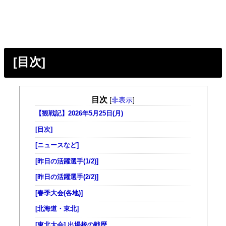
[目次]
目次
[
非表示
]
【観戦記】2026年5月25日(月)
[目次]
[ニュースなど]
[昨日の活躍選手(1/2)]
[昨日の活躍選手(2/2)]
[春季大会(各地)]
[北海道・東北]
[東北大会] 出場校の戦歴