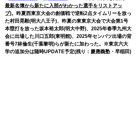
最新名簿から新たに入部がわかった選手をリストアッ
プ
)。昨夏西東京大会の創価戦で逆転2点タイムリーを放っ
た村田晃毅(明大八王子)、昨夏の東東京大会で大会第1号
本塁打を放った坂本裕太郎(明大中野)、2025年春季九州大
会に出場した川口五郎(東明館)、2025年センバツ出場の背
番号7林倫生(千葉黎明)らが新たに加わった。※東京六大
学の追加分は随時UPDATE予定(残り：慶應義塾・早稲田)