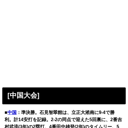
[中国大会]
■
中国
：準決勝。石見智翠館は、立正大淞南に9-4で勝
利。計14安打を記録。2-2の同点で迎えた5回裏に、2番吉
村武流(3年)の2塁打、4番田中雄登(2年)のタイムリー、5