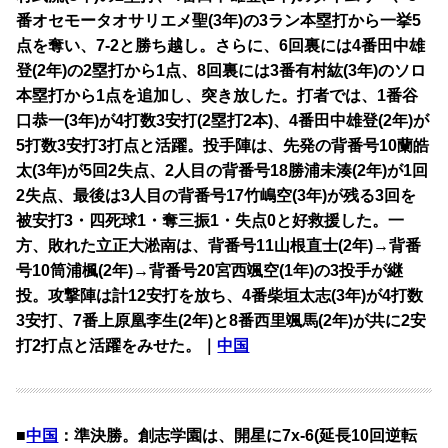
番オセモータオサリエメ聖(3年)の3ラン本塁打から一挙5
点を奪い、7-2と勝ち越し。さらに、6回裏には4番田中雄
登(2年)の2塁打から1点、8回裏には3番有村紘(3年)のソロ
本塁打から1点を追加し、突き放した。打者では、1番谷
口恭一(3年)が4打数3安打(2塁打2本)、4番田中雄登(2年)が
5打数3安打3打点と活躍。投手陣は、先発の背番号10蘭皓
太(3年)が5回2失点、2人目の背番号18勝浦未湊(2年)が1回
2失点、最後は3人目の背番号17竹嶋空(3年)が残る3回を
被安打3・四死球1・奪三振1・失点0と好救援した。一
方、敗れた立正大淞南は、背番号11山根直士(2年)→背番
号10筒浦楓(2年)→背番号20宮西颯空(1年)の3投手が継
投。攻撃陣は計12安打を放ち、4番柴垣太志(3年)が4打数
3安打、7番上原凰李生(2年)と8番西里颯馬(2年)が共に2安
打2打点と活躍をみせた。｜
中国
■
中国
：準決勝。創志学園は、開星に7x-6(延長10回逆転