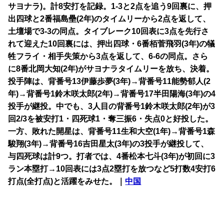
サヨナラ)。計8安打を記録。1-3と2点を追う9回裏に、押
出四球と2番福島壘(2年)のタイムリーから2点を返して、
土壇場で3-3の同点。タイブレーク10回表に3点を先行さ
れて迎えた10回裏には、押出四球・6番栢菅飛羽(3年)の犠
牲フライ・相手失策から3点を返して、6-6の同点。さら
に8番北岡大知(2年)がサヨナラタイムリーを放ち、決着。
投手陣は、背番号13伊藤歩夢(3年)→背番号11能勢郁人(2
年)→背番号1鈴木咲太郎(2年)→背番号17半田陽海(3年)の4
投手が継投。中でも、3人目の背番号1鈴木咲太郎(2年)が3
回2/3を被安打1・四死球1・奪三振6・失点0と好投した。
一方、敗れた開星は、背番号11生和大空(1年)→背番号1森
駿翔(3年)→背番号16吉田星太(3年)の3投手が継投して、
与四死球は計9つ。打者では、4番松本七斗(3年)が初回に3
ラン本塁打→10回表には3点2塁打を放つなど5打数4安打6
打点(全打点)と活躍をみせた。｜
中国