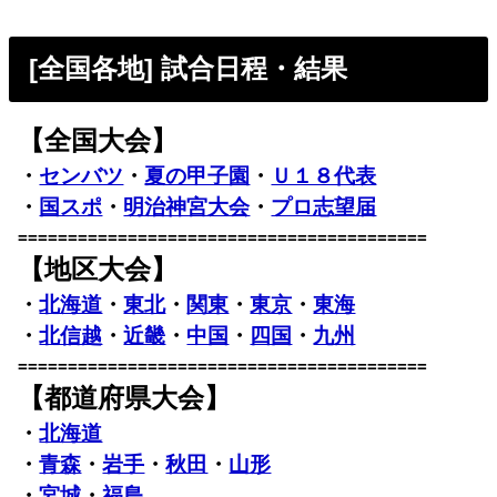
[全国各地] 試合日程・結果
【全国大会】
・
センバツ
・
夏の甲子園
・
Ｕ１８代表
・
国スポ
・
明治神宮大会
・
プロ志望届
=========================================
【地区大会】
・
北海道
・
東北
・
関東
・
東京
・
東海
・
北信越
・
近畿
・
中国
・
四国
・
九州
=========================================
【都道府県大会】
・
北海道
・
青森
・
岩手
・
秋田
・
山形
・
宮城
・
福島