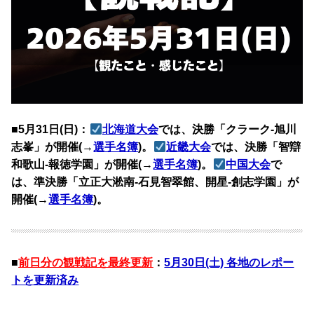
■5月31日(日)：
北海道大会
では、決勝「クラーク-旭川
志峯」が開催(→
選手名簿
)。
近畿大会
では、決勝「智辯
和歌山-報徳学園」が開催(→
選手名簿
)。
中国大会
で
は、準決勝「立正大淞南-石見智翠館、開星-創志学園」が
開催(→
選手名簿
)。
■
前日分の観戦記を最終更新
：
5月30日(土) 各地のレポー
トを更新済み