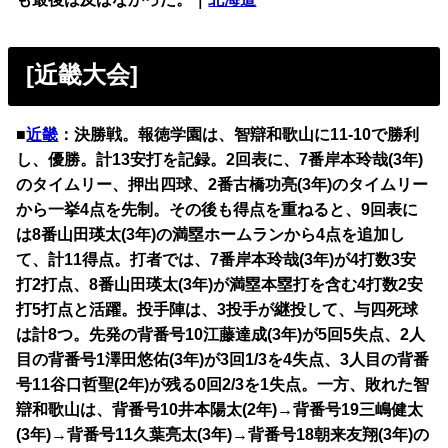
[近畿大会]
■
近畿
：決勝戦。報徳学園は、智辯和歌山に11-10で勝利
し、優勝。計13安打を記録。2回表に、7番岸本玲哉(3年)
のタイムリー、押出四球、2番古橋功亮(3年)のタイムリー
から一挙4点を先制。その後も得点を重ねると、9回表に
は8番山田瑛太(3年)の満塁ホームランから4点を追加し
て、計11得点。打者では、7番岸本玲哉(3年)が4打数3安
打2打点、8番山田瑛太(3年)が満塁本塁打を含む4打数2安
打5打点と活躍。投手陣は、3投手が継投して、与四死球
は計8つ。先発の背番号10江藤達成(3年)が5回5失点、2人
目の背番号1澤田悠佑(3年)が3回1/3を4失点、3人目の背番
号11谷口哲聖(2年)が残る0回2/3を1失点。一方、敗れた智
辯和歌山は、背番号10井本陽太(2年)→背番号19三嶋健太
(3年)→背番号11久葉亮太(3年)→背番号18朝来友翔(3年)の