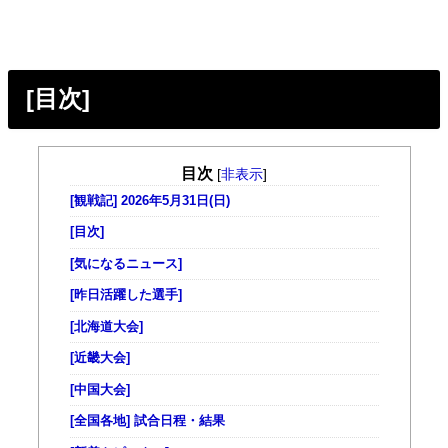
[目次]
目次
[
非表示
]
[観戦記] 2026年5月31日(日)
[目次]
[気になるニュース]
[昨日活躍した選手]
[北海道大会]
[近畿大会]
[中国大会]
[全国各地] 試合日程・結果