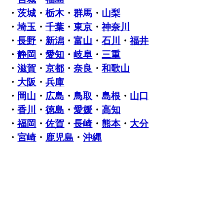
・
茨城
・
栃木
・
群馬
・
山梨
・
埼玉
・
千葉
・
東京
・
神奈川
・
長野
・
新潟
・
富山
・
石川
・
福井
・
静岡
・
愛知
・
岐阜
・
三重
・
滋賀
・
京都
・
奈良
・
和歌山
・
大阪
・
兵庫
・
岡山
・
広島
・
鳥取
・
島根
・
山口
・
香川
・
徳島
・
愛媛
・
高知
・
福岡
・
佐賀
・
長崎
・
熊本
・
大分
・
宮崎
・
鹿児島
・
沖縄