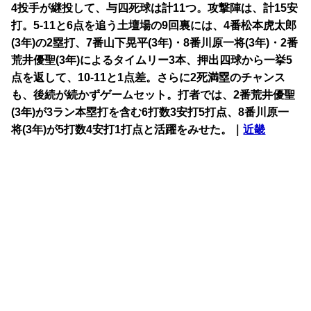
4投手が継投して、与四死球は計11つ。攻撃陣は、計15安
打。5-11と6点を追う土壇場の9回裏には、4番松本虎太郎
(3年)の2塁打、7番山下晃平(3年)・8番川原一将(3年)・2番
荒井優聖(3年)によるタイムリー3本、押出四球から一挙5
点を返して、10-11と1点差。さらに2死満塁のチャンス
も、後続が続かずゲームセット。打者では、2番荒井優聖
(3年)が3ラン本塁打を含む6打数3安打5打点、8番川原一
将(3年)が5打数4安打1打点と活躍をみせた。｜
近畿