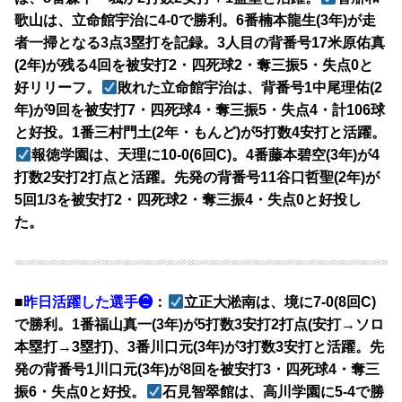
歌山は、立命館宇治に4-0で勝利。6番楠本龍生(3年)が走
者一掃となる3点3塁打を記録。3人目の背番号17米原佑真
(2年)が残る4回を被安打2・四死球2・奪三振5・失点0と
好リリーフ。
敗れた立命館宇治は、背番号1中尾理佑(2
年)が9回を被安打7・四死球4・奪三振5・失点4・計106球
と好投。1番三村門土(2年・もんど)が5打数4安打と活躍。
報徳学園は、天理に10-0(6回C)。4番藤本碧空(3年)が4
打数2安打2打点と活躍。先発の背番号11谷口哲聖(2年)が
5回1/3を被安打2・四死球2・奪三振4・失点0と好投し
た。
■
昨日活躍した選手❷
：
立正大淞南は、境に7-0(8回C)
で勝利。1番福山真一(3年)が5打数3安打2打点(安打→ソロ
本塁打→3塁打)、3番川口元(3年)が3打数3安打と活躍。先
発の背番号1川口元(3年)が8回を被安打3・四死球4・奪三
振6・失点0と好投。
石見智翠館は、高川学園に5-4で勝