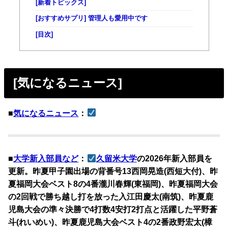
[新着トピックス]
[おすすめサプリ] 管理人も愛用中です
[目次]
[気になるニュース]
■
気になるニュース
：
■
大学新入部員など
：
久留米大学
の2026年新入部員を
更新。昨夏甲子園出場の背番号13西岡晃造(西短大付)、昨
夏福岡大会ベスト8の4番瀧川春輝(東福岡)、昨夏福岡大会
の2回戦で勝ち越し打を放った入江田慶太(南筑)、昨夏鹿
児島大会の準々決勝で4打数4安打2打点と活躍した平野蒼
斗(れいめい)、昨夏鹿児島大会ベスト4の2番政野宏太(樟