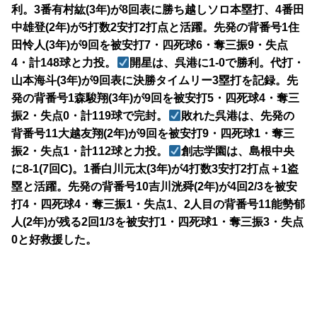
利。3番有村紘(3年)が8回表に勝ち越しソロ本塁打、4番田
中雄登(2年)が5打数2安打2打点と活躍。先発の背番号1住
田怜人(3年)が9回を被安打7・四死球6・奪三振9・失点
4・計148球と力投。
開星は、呉港に1-0で勝利。代打・
山本海斗(3年)が9回表に決勝タイムリー3塁打を記録。先
発の背番号1森駿翔(3年)が9回を被安打5・四死球4・奪三
振2・失点0・計119球で完封。
敗れた呉港は、先発の
背番号11大越友翔(2年)が9回を被安打9・四死球1・奪三
振2・失点1・計112球と力投。
創志学園は、島根中央
に8-1(7回C)。1番白川元太(3年)が4打数3安打2打点＋1盗
塁と活躍。先発の背番号10吉川洸舜(2年)が4回2/3を被安
打4・四死球4・奪三振1・失点1、2人目の背番号11能勢郁
人(2年)が残る2回1/3を被安打1・四死球1・奪三振3・失点
0と好救援した。