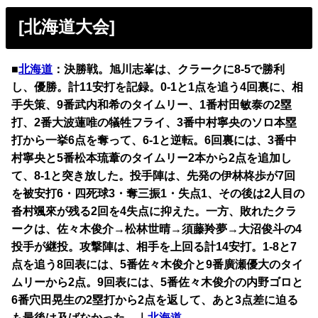
[北海道大会]
■
北海道
：決勝戦。旭川志峯は、クラークに8-5で勝利
し、優勝。計11安打を記録。0-1と1点を追う4回裏に、相
手失策、9番武内和希のタイムリー、1番村田敏泰の2塁
打、2番大波蓮唯の犠牲フライ、3番中村寧央のソロ本塁
打から一挙6点を奪って、6-1と逆転。6回裏には、3番中
村寧央と5番松本琉葦のタイムリー2本から2点を追加し
て、8-1と突き放した。投手陣は、先発の伊林柊歩が7回
を被安打6・四死球3・奪三振1・失点1、その後は2人目の
沓村颯來が残る2回を4失点に抑えた。一方、敗れたクラ
ークは、佐々木俊介→松林世晴→須藤羚夢→大沼俊斗の4
投手が継投。攻撃陣は、相手を上回る計14安打。1-8と7
点を追う8回表には、5番佐々木俊介と9番廣瀬優大のタイ
ムリーから2点。9回表には、5番佐々木俊介の内野ゴロと
6番穴田晃生の2塁打から2点を返して、あと3点差に迫る
も最後は及ばなかった。｜
北海道