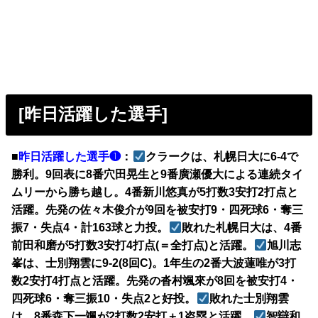
[昨日活躍した選手]
■
昨日活躍した選手❶
：
クラークは、札幌日大に6-4で
勝利。9回表に8番穴田晃生と9番廣瀬優大による連続タイ
ムリーから勝ち越し。4番新川悠真が5打数3安打2打点と
活躍。先発の佐々木俊介が9回を被安打9・四死球6・奪三
振7・失点4・計163球と力投。
敗れた札幌日大は、4番
前田和磨が5打数3安打4打点(＝全打点)と活躍。
旭川志
峯は、士別翔雲に9-2(8回C)。1年生の2番大波蓮唯が3打
数2安打4打点と活躍。先発の沓村颯來が8回を被安打4・
四死球6・奪三振10・失点2と好投。
敗れた士別翔雲
は、8番森下一颯が2打数2安打＋1盗塁と活躍。
智辯和