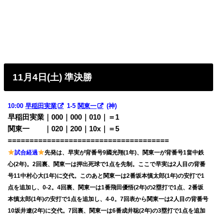
11月4日(土) 準決勝
10:00
早稲田実業
1-5
関東一
(神)
早稲田実業｜000｜000｜010｜＝1
関東一 ｜020｜200｜10x｜＝5
=====================================
試合経過
先発は、早実が背番号9國光翔(1年)、関東一が背番号1畠中鉄
心(2年)。2回裏、関東一は押出死球で1点を先制。ここで早実は2人目の背番
号11中村心大(1年)に交代。このあと関東一は2番坂本慎太郎(1年)の安打で1
点を追加し、0-2。4回裏、関東一は1番飛田優悟(2年)の2塁打で1点、2番坂
本慎太郎(1年)の安打で1点を追加し、4-0。7回表から関東一は2人目の背番号
10坂井遼(2年)に交代。7回裏、関東一は6番成井聡(2年)の3塁打で1点を追加