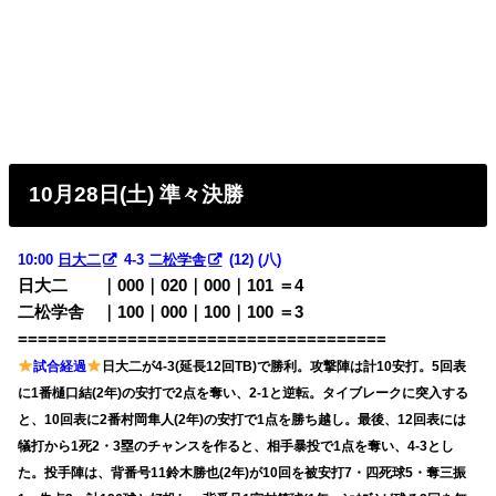
10月28日(土) 準々決勝
10:00
日大二
4-3
二松学舎
(12) (八)
日大二 ｜000｜020｜000｜101 ＝4
二松学舎 ｜100｜000｜100｜100 ＝3
=====================================
試合経過
日大二が4-3(延長12回TB)で勝利。攻撃陣は計10安打。5回表
に1番樋口結(2年)の安打で2点を奪い、2-1と逆転。タイブレークに突入する
と、10回表に2番村岡隼人(2年)の安打で1点を勝ち越し。最後、12回表には
犠打から1死2・3塁のチャンスを作ると、相手暴投で1点を奪い、4-3とし
た。投手陣は、背番号11鈴木勝也(2年)が10回を被安打7・四死球5・奪三振