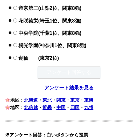
帝京第三(山梨2位、関東8強)
花咲徳栄(埼玉1位、関東8強)
中央学院(千葉1位、関東8強)
桐光学園(神奈川1位、関東8強)
創価 (東京2位)
アンケート結果を見る
地区：
北海道
・
東北
・
関東
・
東京
・
東海
地区：
北信越
・
近畿
・
中国
・
四国
・
九州
※アンケート回答：白いボタンから投票