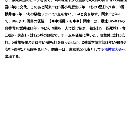
し、無死満塁のピンチを凌ぐ。 8回裏途中から創価は4人目の背番号11川瀬優
吾(2年)に交代。このあと関東一は8番小島想生(2年・ｿｵ)の3塁打で1点、9番
坂井遼(2年・ﾊﾙ)の犠牲フライで1点を奪い、1-4と突き放す。関東一が4-1
で、8年ぶり5回目の優勝！【
◆◆活躍メモ◆◆
】関東一は、最速145キロの
背番号10坂井遼(2年・ﾊﾙ)が、9回を一人で投げ抜き、被安打5・四死球1・奪
三振6・失点1・計125球の好投で、チームを優勝に導いた。攻撃陣は計10安
打。5番熊谷俊乃介(2年)が逆転打を放ったほか、2番坂本慎太郎(1年)が最多3
安打+盗塁1と活躍を見せた。関東一は、東京地区代表として
明治神宮大会
へ
出場する。