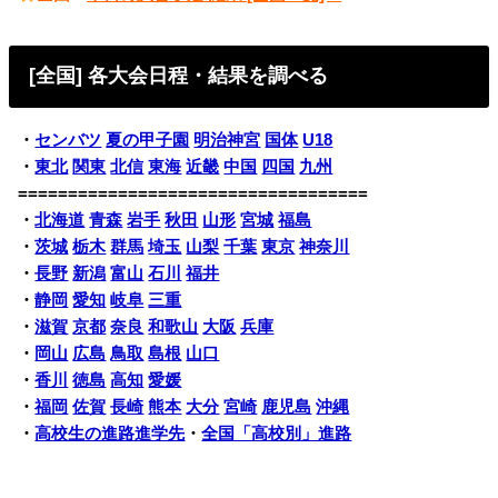
[全国] 各大会日程・結果を調べる
・
センバツ
夏の甲子園
明治神宮
国体
U18
・
東北
関東
北信
東海
近畿
中国
四国
九州
===================================
・
北海道
青森
岩手
秋田
山形
宮城
福島
・
茨城
栃木
群馬
埼玉
山梨
千葉
東京
神奈川
・
長野
新潟
富山
石川
福井
・
静岡
愛知
岐阜
三重
・
滋賀
京都
奈良
和歌山
大阪
兵庫
・
岡山
広島
鳥取
島根
山口
・
香川
徳島
高知
愛媛
・
福岡
佐賀
長崎
熊本
大分
宮崎
鹿児島
沖縄
・
高校生の進路進学先
・
全国「高校別」進路