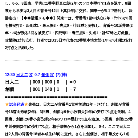
し、0-5。8回表、早実は1番宇野真仁朗(2年)のソロ本塁打で1点を返す。8回
裏から早実は3人目の背番号12川上真(1年)に交代。関東一が5-1で勝利し、決
勝進出！【
◆◆活躍メモ◆◆
】関東一は、背番号1畠中鉄心(2年・ﾃｯｼﾝ)が6回
を被安打3・四死球1・奪三振3・失点0・計92球と好投し、背番号10坂井遼(2
年・ﾊﾙ)が残る3回を被安打1・四死球1・奪三振6・失点1・計57球と好救援。
攻撃陣は計8安打、打者ではU15日本代表の2番坂本慎太郎(1年)が5打数3安打
2打点と活躍した。
12:30
日大二
0-7
創価
(7)
(神)
日大二 ｜000｜000｜0
00
｜＝0
創価 ｜001｜140｜1
00
｜＝7
=====================================
試合経過
先発は、日大二が背番号1宮村笑琥(1年・ｼｮｳｺﾞ)、創価が背番
号18森山秀敏(2年)。3回裏、創価は9番小牧莉央(1年)の安打で1点を先制。4
回裏、創価は6番小宮己輝(2年)のソロ本塁打で1点を追加。5回裏、創価は2番
中川俊則(2年)の安打で1点、相手暴投から1点を追加し、0-4。ここで日大二
は2人目の背番号18岩本成生(2年)に交代。さらに創価は、相手暴投から1点、