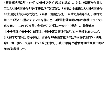
4番高橋球児(2年・ｷｭｳｼﾞ)の犠牲フライで1点を追加し、0-6。6回裏から日大
二は3人目の背番号11鈴木勝也(2年)に交代。7回表から創価は2人目の背番号
10土居賢士郎(2年)に交代。7回裏、創価は安打・四球で走者を出し、犠打で
送って1死2・3塁のチャンスを作ると、3番田村蓮太郎(2年)の犠牲フライで1
点を奪い、これで7点差。創価が7-0(7回コールド)で勝利し、決勝進出！
【
◆◆活躍メモ◆◆
】創価は、6番小宮己輝(2年)がソロ本塁打を放つなど、
計7安打で7得点。投手陣は、背番号18森山秀敏(2年)が6回を被安打5・四死
球1・奪三振5・失点0・計72球と好投し、残る1回をの背番号10土居賢士郎(2
年)が好救援した。