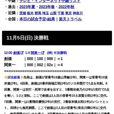
・中継：
テレビ・インターネット中継リスト
・過去：
2023年夏
・
2023年春
・
2022年秋
・近隣：
茨城
栃木
群馬
埼玉
山梨
千葉
東京
神奈川
・全国：
本日の試合予定•結果
｜
楽天トラベル
11月5日(日) 決勝戦
12:00
創価
1-4
関東一
(神) ※決勝戦
創価 ｜000｜100｜000｜＝1
関東一 ｜000｜002｜02x｜＝4
=====================================
試合経過
先発は、創価が背番号18森山秀敏(2年)、関東一は背番号10坂
井遼(2年)。4回表、創価は6番井路端広明(2年)のソロ本塁打で1点を先制。6
回裏、関東一は安打・死球で走者を出すと、5番熊谷俊乃介(2年)の安打で2点
を奪い、1-2と逆転。ここで創価は2人目の背番号10土居賢士郎(2年)に交代。
7回裏、関東一は1番飛田優悟(2年)の安打、2番坂本慎太郎(1年)のバントヒッ
ト、四球から無死満塁。ここで創価は3人目の背番号1長谷川輝(2年)に交代