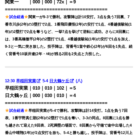
関東一 ｜000｜000｜72x｜＝9
=====================================
試合経過
関東一が9-3で勝利。攻撃陣は計10安打。3点を負う7回裏、7
番市川歩(2年)の3塁打で2点、1番飛田優悟(2年)の安打で1点、4番越後駿祐(1
年)の2塁打で2点を奪うなど、一挙7点を挙げて逆転に成功。さらに8回裏に
は、3番高橋徹平(2年)の2塁打で1点、4番越後駿祐(1年)の安打で1点を加え、
9-3と一気に突き放した。投手陣は、背番号1畠中鉄心(2年)が6回を1失点、続
く背番号10坂井遼(2年・ﾊﾙ)が残る2回を2失点と力投した。
12:30
早稲田実業
5-4
日大鶴ケ丘
(八)
早稲田実業｜010｜010｜102｜＝5
日大鶴ヶ丘｜000｜030｜010｜＝4
=====================================
試合経過
早稲田実業が5-4で勝利。攻撃陣は計14安打。1点を負う7回
表、1番宇野真仁朗(2年)の2塁打で1点を奪い、3-3の同点。8回裏に1点を勝
ち越されて迎えた9回表、2死満塁の場面で、8回裏から守備で途中出場した4
番山中晴翔(1年)が2点安打を放ち、5-4と勝ち越し。投手陣は、背番号12川上