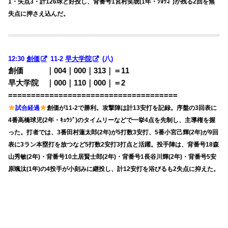
1・失点3・計126球と好投し、背番号1宮村笑琥(1年・ｼｮｳｺﾞ)が残る2回を無
失点に押さえ込んだ。
12:30
創価
11-2
早大学院
(八)
創価 ｜004｜000｜313｜＝11
早大学院 ｜000｜110｜000｜＝2
=====================================
試合経過
創価が11-2で勝利。攻撃陣は計13安打を記録。序盤の3回表に
4番高橋球児(2年・ｷｭｳｼﾞ)のタイムリーなどで一挙4点を先制し、主導権を握
った。打者では、3番田村蓮太郎(2年)が5打数3安打、5番小宮己輝(2年)が9回
表に3ラン本塁打を放つなど5打数2安打3打点と活躍。投手陣は、背番号18森
山秀敏(2年)・背番号10土居賢士郎(2年)・背番号1長谷川輝(2年)・背番号5安
原颯汰(1年)の4投手が小刻みに継投し、計12安打を浴びるも2失点に抑えた。