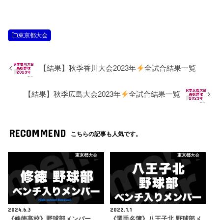
東京都大会
【結果】秋季香川大会2023年
全試合結果一覧
【結果】秋季広島大会2023年
全試合結果一覧
RECOMMEND
こちらの記事も人気です。
東京都大会
東京都大会
2024.6.3
2022.1.1
《修徳高校》野球部メンバー
《選手名簿》八王子北 野球部メ