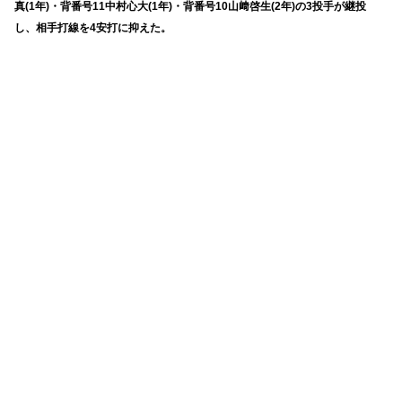
真(1年)・背番号11中村心大(1年)・背番号10山﨑啓生(2年)の3投手が継投
し、相手打線を4安打に抑えた。