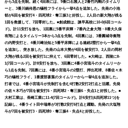
から3点を先制。続く4回表には、9番口石雅人と2番竹内剛のタイムリ
ーと、3番川鍋伶恩の犠牲フライから一挙4点を追加した。先発の小池
郁が6回を被安打4・四死球2・奪三振3と好投し、2人目の新大翔が残る
1回を救援して、7回零封した。■創成館は、諫早高校に10-0(6回コール
ド)。計11安打を放ち、1回裏に5番平床輝・7番内之倉大翔・8番大久保
有翔によるタイムリー3本から3点を先制。4回裏には、3番圓城寺奏翔
の内野安打と、4番川﨑治知と5番平床輝による連続2塁打から一挙4点
を追加し、突き放した。先発の山本大勢が4回を被安打3、2人目の岡村
大翔が残る2回を被安打1に抑えて、6回零封した。■大崎は、西陵に8-
1(7回コールド)。計8安打を放ち、3回裏に4番小宮琉斗のタイムリーか
ら1点を先制。7回裏には、4番小宮琉斗の2塁打、押出死球、8番佐々木
巧の犠牲フライ、1番渡部蒼葉のタイムリーから一挙4点を追加した。
打者では、4番小宮琉斗が先制打を含む4打数2安打2打点と活躍。先発
の佐々木巧が7回を被安打6・四死球2・奪三振6・失点1と好投した。■
大村工業は、長崎工業に11-4(7回コールド)。計6安打(&四死球11つ)を
記録し、4番ライト田中瑞希が3打数2安打6打点と躍動。先発の大塩翔
斗が7回を被安打3・四死球0・奪三振4・失点4と好投した。