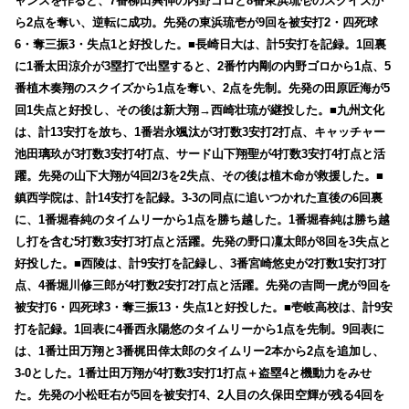
ャンスを作ると、7番柳田興伸の内野ゴロと8番東浜琉壱のスクイズか
ら2点を奪い、逆転に成功。先発の東浜琉壱が9回を被安打2・四死球
6・奪三振3・失点1と好投した。■長崎日大は、計5安打を記録。1回裏
に1番太田涼介が3塁打で出塁すると、2番竹内剛の内野ゴロから1点、5
番植木奏翔のスクイズから1点を奪い、2点を先制。先発の田原匠海が5
回1失点と好投し、その後は新大翔→西崎壮琉が継投した。■九州文化
は、計13安打を放ち、1番岩永颯汰が3打数3安打2打点、キャッチャー
池田璃玖が3打数3安打4打点、サード山下翔聖が4打数3安打4打点と活
躍。先発の山下大翔が4回2/3を2失点、その後は植木命が救援した。■
鎮西学院は、計14安打を記録。3-3の同点に追いつかれた直後の6回裏
に、1番堀春純のタイムリーから1点を勝ち越した。1番堀春純は勝ち越
し打を含む5打数3安打3打点と活躍。先発の野口凜太郎が8回を3失点と
好投した。■西陵は、計9安打を記録し、3番宮崎悠史が2打数1安打3打
点、4番堀川修三郎が4打数2安打2打点と活躍。先発の吉岡一虎が9回を
被安打6・四死球3・奪三振13・失点1と好投した。■壱岐高校は、計9安
打を記録。1回表に4番西永陽悠のタイムリーから1点を先制。9回表に
は、1番辻田万翔と3番梶田倖太郎のタイムリー2本から2点を追加し、
3-0とした。1番辻田万翔が4打数3安打1打点＋盗塁4と機動力をみせ
た。先発の小松旺右が5回を被安打4、2人目の久保田空輝が残る4回を