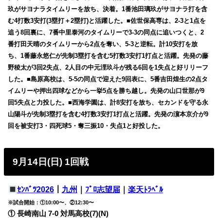
玖がサヨナラタイムリーを放ち、決着。1番池田璃玖がサヨナラ打を含
む4打数3安打(3塁打＋2塁打)と活躍した。■佐世保高専は、2-3と1点を
追う8回裏に、7番中里泰河のタイムリーで3-3の同点に追いつくと、2
番打田天晴のタイムリーから2点を奪い、5-3と逆転。計10安打を放
ち、1番藤永悠仁が先制3塁打を含む5打数3安打1打点と活躍。先発の藤
野稜太が3回2失点、2人目の中元浬玖斗が残る6回を1失点と好リリーフ
した。■島原高校は、5-5の同点で迎えた9回表に、5番吉田煌生の2点タ
イムリーや押出四球などから一挙5点を勝ち越し。先発の山口世那が9
回5失点と力投した。■西海学園は、計8安打を放ち、セカンドを守る永
山陽斗が先制3塁打を含む4打数3安打1打点と活躍。先発の濵本京介が9
回を被安打3・四死球5・奪三振10・失点1と好投した。
9月14日(日) 1回戦
ｾﾝﾊﾞﾂ2026
｜
九州
｜
ﾌﾟﾛ志望届
｜
楽天ﾄﾗﾍﾞﾙ
※試合開始：①10:00〜、②12:30〜
① 長崎南山 7-0 対馬高校(7)(N)