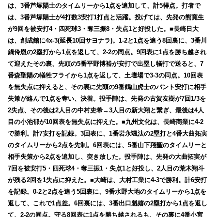
は、3番芦塚陽士のタイムリーから1点を追加して、計5得点。打者で
は、3番芦塚陽士が4打数3安打1打点と活躍。投げては、先発の熊寛生
が9回を被安打4・四死球3・奪三振8・失点1と好投した。■長崎日大
は、創成館に4x-3(延長10回サヨナラ)。1-2と1点を追う8回裏に、3番川
鍋伶恩の2塁打から1点を返して、2-2の同点。9回表に1点を勝ち越され
て迎えたその裏、先頭の5番平野博裕が安打で出塁し犠打で送ると、7
番森聖陽の犠牲フライから1点を返して、土壇場で3-3の同点。10回表
を無失点に抑えると、その裏に先頭の9番鶴山虎士のバント安打に相手
失策が絡んで1点を奪い、決着。投手陣は、先発の古賀友樹が7回1/3を
2失点、その後は2人目の中村吏希→3人目の新大翔と繋ぎ、最後は4人
目の小池郁が10回表を無失点に抑えた。■九州文化は、長崎商業に4-2
で勝利。計7安打を記録。3回表に、1番岩永颯汰の2塁打と4番大曲拓実
のタイムリーから2点を先制。6回表には、5番山下翔聖のタイムリーと
相手失策から2点を追加し、突き放した。投手陣は、先発の大曲拓実が
7回を被安打5・四死球4・奪三振1・失点1と好投し、2人目の荒木翔斗
が残る2回を1失点に抑えた。■大崎は、大村工業に4-3で勝利。計6安打
を記録。0-2と2点を追う5回裏に、9番水野大地のタイムリーから1点を
返して、これで1点差。6回裏には、3番出口魁嬉の2塁打から1点を返し
て、2-2の同点。守る8回表に1点を勝ち越されるも、その裏に4番小宮