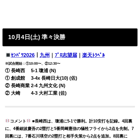
10月4日(土) 準々決勝
ｾﾝﾊﾞﾂ2026
｜
九州
｜
ﾌﾟﾛ志望届
｜
楽天ﾄﾗﾍﾞﾙ
※試合開始：①10:00〜、②12:30〜
① 長崎西 5-1 瓊浦 (N)
① 創成館 3-4x 長崎日大(10) (佐)
② 長崎商業 2-4 九州文化 (N)
② 大崎 4-3 大村工業 (佐)
コメント
■長崎西は、瓊浦に5-1で勝利。計10安打を記録。4回裏
に、4番細波慶吾の2塁打と5番岡﨑憲信の犠牲フライから2点を先制。7
回裏には、7番石川瑛空の2塁打と相手失策から2点を追加。8回裏に