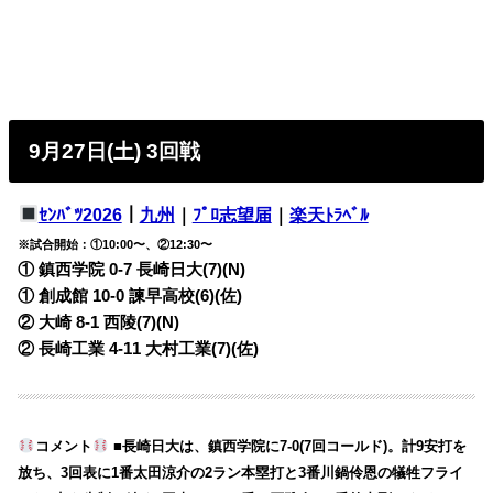
9月27日(土) 3回戦
ｾﾝﾊﾞﾂ2026
｜
九州
｜
ﾌﾟﾛ志望届
｜
楽天ﾄﾗﾍﾞﾙ
※試合開始：①10:00〜、②12:30〜
① 鎮西学院 0-7
長崎日大(7)(N)
① 創成館 10-0
諫早高校(6)(佐)
② 大崎 8-1
西陵(7)(N)
② 長崎工業 4-11
大村工業(7)(佐)
コメント
■長崎日大は、鎮西学院に7-0(7回コールド)。計9安打を
放ち、3回表に1番太田涼介の2ラン本塁打と3番川鍋伶恩の犠牲フライ