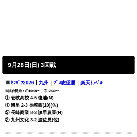
9月28日(日) 3回戦
ｾﾝﾊﾞﾂ2026
｜
九州
｜
ﾌﾟﾛ志望届
｜
楽天ﾄﾗﾍﾞﾙ
※試合開始：①10:00〜、②12:30〜
① 壱岐高校 4-5
瓊浦(N)
① 海星 2-3
長崎西(10)(佐)
② 長崎商業 8-3
諫早農業(N)
② 九州文化 3-2
波佐見(佐)