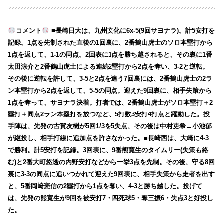
コメント
■長崎日大は、九州文化に6x-5(9回サヨナラ)。計5安打を
記録。1点を先制された直後の1回裏に、2番鶴山虎士のソロ本塁打から
1点を返して、1-1の同点。2回表に1点を勝ち越されると、その裏に1番
太田涼介と2番鶴山虎士による連続2塁打から2点を奪い、3-2と逆転。
その後に逆転を許して、3-5と2点を追う7回裏には、2番鶴山虎士の2ラ
ン本塁打から2点を返して、5-5の同点。迎えた9回裏に、相手失策から
1点を奪って、サヨナラ決着。打者では、2番鶴山虎士がソロ本塁打＋2
塁打＋同点2ラン本塁打を放つなど、5打数3安打4打点と躍動した。投
手陣は、先発の古賀友樹が5回1/3を5失点、その後は中村吏希→小池郁
が継投し、相手打線に追加点を許さなかった。■長崎西は、大崎に4-3
で勝利。計5安打を記録。3回表に、9番熊寛生のタイムリー(失策も絡
む)と2番大町悠透の内野安打などから一挙3点を先制。その後、守る8回
裏に3-3の同点に追いつかれて迎えた9回表に、相手失策から走者を出す
と、5番岡﨑憲信の2塁打から1点を奪い、4-3と勝ち越した。投げて
は、先発の熊寛生が9回を被安打7・四死球5・奪三振6・失点3と好投し
た。