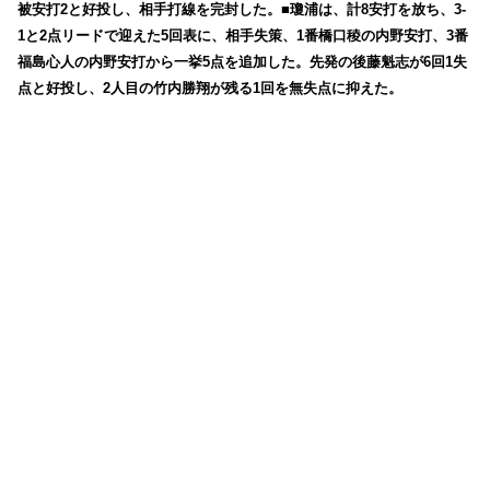
被安打2と好投し、相手打線を完封した。■瓊浦は、計8安打を放ち、3-
1と2点リードで迎えた5回表に、相手失策、1番橋口稜の内野安打、3番
福島心人の内野安打から一挙5点を追加した。先発の後藤魁志が6回1失
点と好投し、2人目の竹内勝翔が残る1回を無失点に抑えた。