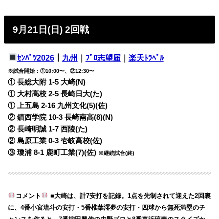
9月21日(日) 2回戦
ｾﾝﾊﾞﾂ2026
｜
九州
｜
ﾌﾟﾛ志望届
｜
楽天ﾄﾗﾍﾞﾙ
※試合開始：①10:00〜、②12:30〜
① 長総大附 1-5 大崎(N)
① 大村高校 2-5 長崎日大(た)
① 上五島 2-16 九州文化(5)(佐)
② 鎮西学院 10-3 長崎南高(8)(N)
② 長崎明誠 1-7 西陵(た)
② 島原工業 0-3 壱岐高校(佐)
③ 瓊浦 8-1 鹿町工業(7)(佐)
※継続試合(終)
コメント
■大崎は、計7安打を記録。1点を先制されて迎えた2回裏
に、4番小宮琉斗の安打・5番椎葉澪夢の安打・四球から無死満塁のチ