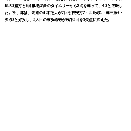
琉の3塁打と5番椎場澪夢のタイムリーから2点を奪って、4-3と逆転し
た。投手陣は、先発の山本翔大が7回を被安打7・四死球1・奪三振6・
失点2と好投し、2人目の東浜琉壱が残る2回を1失点に抑えた。