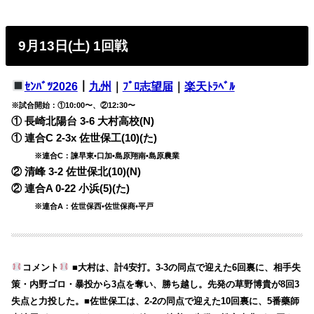
9月13日(土) 1回戦
ｾﾝﾊﾞﾂ2026
｜
九州
｜
ﾌﾟﾛ志望届
｜
楽天ﾄﾗﾍﾞﾙ
※試合開始：①10:00〜、②12:30〜
① 長崎北陽台 3-6 大村高校(N)
① 連合C 2-3x 佐世保工(10)(た)
※連合C：諫早東•口加•島原翔南•島原農業
② 清峰 3-2 佐世保北(10)(N)
② 連合A 0-22 小浜(5)(た)
※連合A：佐世保西•佐世保商•平戸
コメント
■大村は、計4安打。3-3の同点で迎えた6回裏に、相手失
策・内野ゴロ・暴投から3点を奪い、勝ち越し。先発の草野博貴が8回3
失点と力投した。■佐世保工は、2-2の同点で迎えた10回裏に、5番藥師