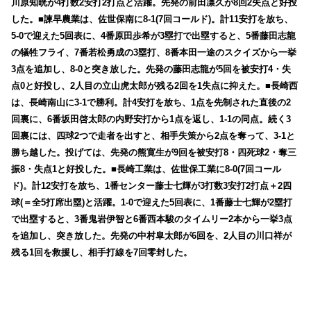
川原知晄が4打数2安打2打点と活躍。先発の前田凛久が8回2失点と好投
した。■諫早農業は、佐世保南に8-1(7回コールド)。計11安打を放ち、
5-0で迎えた5回表に、4番原田歩希が3塁打で出塁すると、5番藤田志龍
の犠牲フライ、7番若松勇成の3塁打、8番本田一途のスクイズから一挙
3点を追加し、8-0と突き放した。先発の藤田志龍が5回を被安打4・失
点0と好投し、2人目の立山虎太郎が残る2回を1失点に抑えた。■長崎西
は、長崎南山に3-1で勝利。計4安打を放ち、1点を先制された直後の2
回裏に、6番坂田啓太郎の内野安打から1点を返し、1-1の同点。続く3
回裏には、四球2つで走者を出すと、相手失策から2点を奪って、3-1と
勝ち越した。投げては、先発の熊寛生が9回を被安打8・四死球2・奪三
振8・失点1と好投した。■長崎工業は、佐世保工業に8-0(7回コール
ド)。計12安打を放ち、1番センター藤士七輝が3打数3安打2打点＋2四
球(＝全5打席出塁)と活躍。1-0で迎えた5回表に、1番藤士七輝が2塁打
で出塁すると、3番鬼岩伊智と6番西本駿のタイムリー2本から一挙3点
を追加し、突き放した。先発の中村皐太郎が6回を、2人目の川口祥が
残る1回を救援し、相手打線を7回零封した。