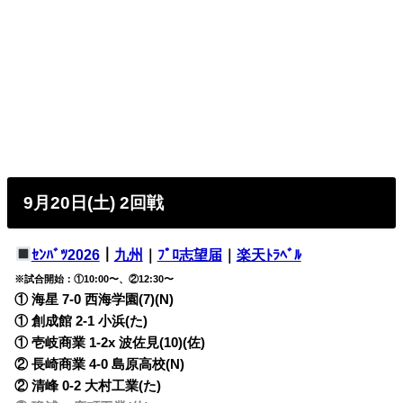
9月20日(土) 2回戦
ｾﾝﾊﾞﾂ2026
｜
九州
｜
ﾌﾟﾛ志望届
｜
楽天ﾄﾗﾍﾞﾙ
※試合開始：①10:00〜、②12:30〜
① 海星 7-0 西海学園(7)(N)
① 創成館 2-1 小浜(た)
① 壱岐商業 1-2x 波佐見(10)(佐)
② 長崎商業 4-0 島原高校(N)
② 清峰 0-2 大村工業(た)