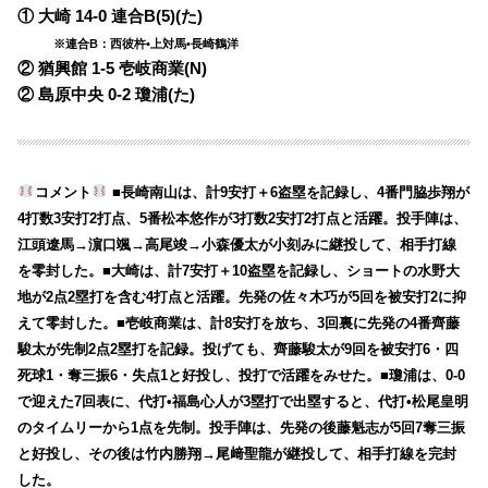
① 大崎 14-0 連合B(5)(た)
※連合B：西彼杵•上対馬•長崎鶴洋
② 猶興館 1-5 壱岐商業(N)
② 島原中央 0-2 瓊浦(た)
コメント
■長崎南山は、計9安打＋6盗塁を記録し、4番門脇歩翔が
4打数3安打2打点、5番松本悠作が3打数2安打2打点と活躍。投手陣は、
江頭遼馬→濵口颯→高尾竣→小森優太が小刻みに継投して、相手打線
を零封した。■大崎は、計7安打＋10盗塁を記録し、ショートの水野大
地が2点2塁打を含む4打点と活躍。先発の佐々木巧が5回を被安打2に抑
えて零封した。■壱岐商業は、計8安打を放ち、3回裏に先発の4番齊藤
駿太が先制2点2塁打を記録。投げても、齊藤駿太が9回を被安打6・四
死球1・奪三振6・失点1と好投し、投打で活躍をみせた。■瓊浦は、0-0
で迎えた7回表に、代打•福島心人が3塁打で出塁すると、代打•松尾皇明
のタイムリーから1点を先制。投手陣は、先発の後藤魁志が5回7奪三振
と好投し、その後は竹内勝翔→尾﨑聖龍が継投して、相手打線を完封
した。