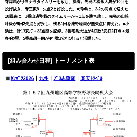
寺涼馬がサヨナラタイムリーを放ち、決着。先発の松永大典が10回を
投げ抜き、奪三振8・失点2と好投した。■清峰は、2-2の同点で迎えた
10回表に、3番山邊羚我のタイムリーから1点を勝ち越し。先発の山﨑
叶愛が9回2失点と好投し、残る1回を池野琉虎が無失点に抑えた。■小
浜は、計13安打＋22盗塁を記録。2番宅島大道が4打数3安打2打点＋最
多4盗塁、5番森想一朗が4打数3安打5打点と活躍した。
[組み合わせ日程] トーナメント表
ｾﾝﾊﾞﾂ2026
｜
九州
｜
ﾌﾟﾛ志望届
｜
楽天ﾄﾗﾍﾞﾙ