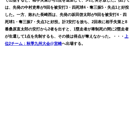
で出塁すると、相手失策から1点を追加して、3-1と突き放した。投げて
は、先発の中村吏希が9回を被安打3・四死球4・奪三振5・失点1と好投
した。一方、敗れた長崎西は、先発の坂田啓太郎が9回を被安打4・四
死球1・奪三振7・失点3と好投。計3安打を放ち、2回表に相手失策と8
番桑原直太郎の安打から2者を出すと、1塁走者が牽制死の間に2塁走者
が生還して1点を先制するも、その後は得点が奪えなかった。・・・
上
位2チーム：秋季九州大会@宮崎
へ出場する。