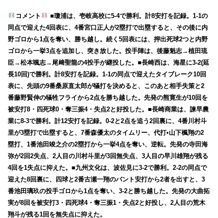
コメント
■瓊浦は、壱岐高校に5-4で勝利。計8安打を記録。1-1の
同点で迎えた4回表に、4番宮口正人が2塁打で出塁すると、その後に内
野ゴロから1点を奪い、勝ち越し。続く5回表には、押出死球2つと内野
ゴロから一挙3点を追加し、突き放した。投手陣は、後藤魁志→植田琉
臣→松本颯志→尾﨑聖龍の4投手が継投した。■長崎西は、海星に3-2(延
長10回)で勝利。計8安打を記録。1-1の同点で迎えたタイブレーク10回
表に、先頭の9番桑原直太郎が犠打を決めると、このあと相手失策と2
番藤野賢伸の犠牲フライから2点を勝ち越した。先発の熊寛生が10回を
被安打8・四死球0・奪三振4・失点2と好投した。■長崎商業は、諫早農
業に8-3で勝利。計12安打を記録。0-2と2点を追う2回裏に、4番川村斗
里が3塁打で出塁すると、7番森優太のタイムリー、代打•山下楓翔の2
塁打、1番池田竣之介の2塁打から一挙4点を奪い、逆転。先発の寺田海
弥が2回2失点、2人目の川村斗里が3回無失点、3人目の早川雄翔が残る
4回を1失点に抑えた。■九州文化は、波佐見に3-2で勝利。2-2の同点で
迎えた8回裏に、四球と2番古瀬一翔のバント安打から2者を出すと、3
番池田璃玖の投手ゴロから1点を奪い、3-2と勝ち越した。先発の大曲拓
実が8回を被安打3・四死球4・奪三振1・失点2と好投し、2人目の荒木
翔斗が残る1回を無失点に抑えた。