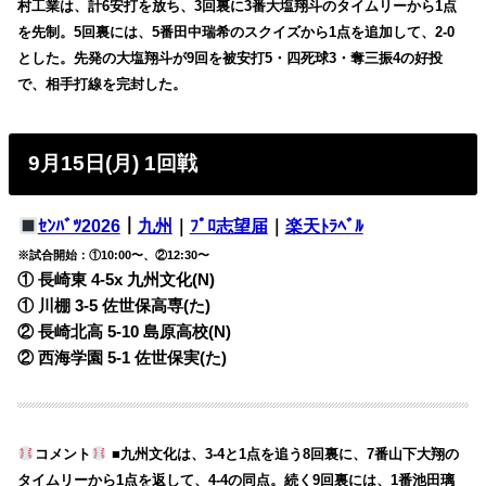
村工業は、計6安打を放ち、3回裏に3番大塩翔斗のタイムリーから1点
を先制。5回裏には、5番田中瑞希のスクイズから1点を追加して、2-0
とした。先発の大塩翔斗が9回を被安打5・四死球3・奪三振4の好投
で、相手打線を完封した。
9月15日(月) 1回戦
ｾﾝﾊﾞﾂ2026
｜
九州
｜
ﾌﾟﾛ志望届
｜
楽天ﾄﾗﾍﾞﾙ
※試合開始：①10:00〜、②12:30〜
① 長崎東 4-5x 九州文化(N)
① 川棚 3-5 佐世保高専(た)
② 長崎北高 5-10 島原高校(N)
② 西海学園 5-1 佐世保実(た)
コメント
■九州文化は、3-4と1点を追う8回裏に、7番山下大翔の
タイムリーから1点を返して、4-4の同点。続く9回裏には、1番池田璃