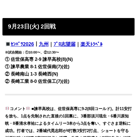
9月23日(火) 2回戦
ｾﾝﾊﾞﾂ2026
｜
九州
｜
ﾌﾟﾛ志望届
｜
楽天ﾄﾗﾍﾞﾙ
※試合開始：①10:00〜、②12:30〜
① 佐世保高専 2-9 諫早高校(8)(N)
① 諫早農業 8-1 佐世保南(7)(佐)
② 長崎南山 1-3 長崎西(N)
② 長崎工業 8-0 佐世保工(7)(佐)
コメント
■諫早高校は、佐世保高専に9-2(8回コールド)。計11安打
を放ち、1点を先制された直後の1回裏に、3番那須川琉生・6番川原知
晄・8番清水孝祐によるタイムリー3本から3点を奪い、すぐさま逆転に
成功。打者では、2番城代晃志郎が4打数3安打2打点、ショートを守る