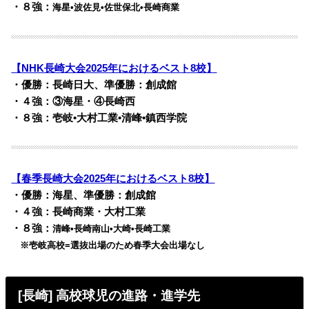
・８強：
海星•波佐見•佐世保北•長崎商業
【NHK長崎大会2025年におけるベスト8校】
・優勝：長崎日大、準優勝：創成館
・４強：③海星・④長崎西
・８強：壱岐•大村工業•清峰•鎮西学院
【春季長崎大会2025年におけるベスト8校】
・優勝：海星、準優勝：創成館
・４強：長崎商業・大村工業
・８強：
清峰•長崎南山•大崎•長崎工業
※壱岐高校=選抜出場のため春季大会出場なし
[長崎] 高校球児の進路・進学先