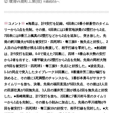
② 瓊浦vs鹿町工業(佐)
※継続試合へ
コメント
■海星は、計9安打を記録。4回表に6番小林蒼空のタイム
リーから1点を先制。その後、6回表には1番宮地渉貴の2塁打から2点、
7回表には8番三上楓真の2塁打などから2点を追加し、突き放した。先
発の鰐川隆夫が6回を被安打2・四死球1・奪三振8・無失点と好投し、2
人目の山中皓聖が残る1回を救援して、相手打線を零封した。■創成館
は、計5安打を記録。0-0で迎えた7回裏に、四球・4番山本大勢の安打
から2者を出すと、6番平駿太の2塁打から2点を先制。先発の岡村大翔
が9回を被安打2・四死球1・奪三振9・失点1と好投した。■波佐見は、
1-1の同点で突入したタイブレーク10回裏に、8番瀬井芳二朗が犠打を
決めると、その後に1死満塁のチャンスから、1番杉本勇斗がサヨナラ
タイムリーを放ち、決着。先発の福田直流が5回1失点、その後は2人目
の田原壮真が3回無失点、3人目の瀬井芳二朗が残る2回を無失点と好投
した。■長崎商業は、計7安打を放ち、2回裏に7番川村斗里のタイムリ
ーから1点を先制し、その後も小刻みに加点した。先発の早川雄翔が9
回を被安打3・四死球2・奪三振10の好投で、相手打線を完封した。■大