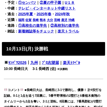
・予定：
①センバツ
｜
②夏の甲子園
｜
U１８
・中継：
テレビ・インターネット中継リスト
・過去：
2025年夏
・
2025年春
・
2024年秋
・近隣：
福岡
佐賀
長崎
熊本
大分
宮崎
鹿児
沖縄
・進路：
①高校生の進学先
｜
②高校別の進学先
・雑誌：
新着雑誌等をチェック
｜
楽天トラベル
10月13日(月) 決勝戦
ｾﾝﾊﾞﾂ2026
｜
九州
｜
ﾌﾟﾛ志望届
｜
楽天ﾄﾗﾍﾞﾙ
10:00 長崎日大 3-1 長崎西 (佐)
※決勝戦
コメント
■長崎日大は、長崎西に3-1で勝利し、優勝！ 計4安打を
記録。0-1と1点を追う7回裏に、5番平野博裕の2塁打と6番植木奏翔の
タイムリーから2点を奪い、2-1と逆転。8回裏には、7番馬郡虹が2塁打