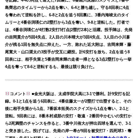
を記録。4-4の同点で迎えた7回裏に、6番黒川虎雅のスクイズと7番中
島齊志のタイムリーから2点を奪い、6-4と勝ち越し。守る8回表に4点
を奪われて逆転を許し、6-8と2点を追う8回裏に、3番内海竣太のタイ
ムリーと4番谷渕瑛仁の2塁打から3点を奪い、9-8と逆転した。打者で
は、4番谷渕瑛仁が4打数2安打5打点(2塁打2本)と活躍。投手陣は、先発
の吉岡貫介が5回4失点、2人目の川本晴大が3回4失点、3人目の小川蒼
介が残る1回を無失点に抑えた。一方、敗れた近大附は、吉岡来輝・藤
尾寛大・山口奨太の3投手が交互に継投。計6安打を放ち、2点を追う8
回表には、相手失策と5番吉岡来輝の走者一掃となる3点2塁打から一挙
4点を奪って8-6と逆転するも、最後は競り負けた。
コメント
■金光大阪は、太成学院大高に3-1で勝利。計9安打を記
録。0-1と1点を追う6回表に、4番佐藤太一が2塁打で出塁すると、その
後に相手失策から1点、7番坂本拓美のスクイズから1点を奪い、2-1と
逆転。9回表には、8番木村成那の安打・敬遠・2番田中かむいの安打か
ら2死満塁のチャンスを作ると、3番中川侑大が押出四球を選んで、3-1
と突き放した。投げては、先発の岸一希が9回を被安打7・四死球3・奪