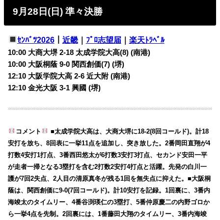
9月28日(日) 準々決勝
ｾﾝﾊﾞﾂ2026
｜
近畿
｜
ﾌﾟﾛ志望届
｜
楽天ﾄﾗﾍﾞﾙ
10:00 大商大堺 2-18
太成学院大高(8) (南港)
10:00 大阪桐蔭 9-0
関西創価(7) (堺)
12:10 大阪学院大高 2-6
近大附 (南港)
12:10 金光大阪 3-1
興國 (堺)
コメント
■太成学院大高は、大商大堺に18-2(8回コールド)。計18
安打を放ち、8回表に一挙11点を追加し、突き放した。2番岡田直翔が4
打数4安打1打点、3番西田悠太が6打数3安打3打点、セカンド安田一平
が走者一掃となる3塁打を含む2打数2安打4打点と活躍。先発の白川一
護が7回2失点、2人目の清原真冬が残る1回を無失点に抑えた。■大阪桐
蔭は、関西創価に9-0(7回コールド)。計10安打を記録。1回裏に、3番内
海竣太のタイムリー、4番谷渕瑛仁の3塁打、5番仲原慶二の内野ゴロか
ら一挙4点を先制。2回裏には、1番藤田大翔のタイムリー、3番内海竣