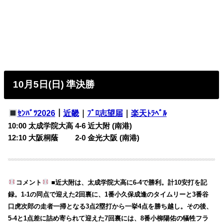
10月5日(日) 準決勝
ｾﾝﾊﾞﾂ2026
｜
近畿
｜
ﾌﾟﾛ志望届
｜
楽天ﾄﾗﾍﾞﾙ
10:00 太成学院大高 4-6 近大附 (南港)
12:10 大阪桐蔭 2-0 金光大阪 (南港)
コメント
■近大附は、太成学院大高に6-4で勝利。計10安打を記
録。1-1の同点で迎えた2回裏に、1番小久保成逢のタイムリーと3番谷
口虎次郎の走者一掃となる3点2塁打から一挙4点を勝ち越し。その後、
5-4と1点差に詰め寄られて迎えた7回裏には、8番小柳陽佑の犠牲フラ