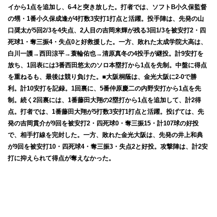
イから1点を追加し、6-4と突き放した。打者では、ソフトB小久保監督
の甥・1番小久保成逢が4打数3安打1打点と活躍。投手陣は、先発の山
口奨太が5回2/3を4失点、2人目の吉岡来輝が残る3回1/3を被安打2・四
死球1・奪三振4・失点0と好救援した。一方、敗れた太成学院大高は、
白川一護→西田涼平→蓑輪佑也→清原真冬の4投手が継投。計9安打を
放ち、1回表には3番西田悠太のソロ本塁打から1点を先制。中盤に得点
を重ねるも、最後は競り負けた。■大阪桐蔭は、金光大阪に2-0で勝
利。計10安打を記録。1回裏に、5番仲原慶二の内野安打から1点を先
制。続く2回裏には、1番藤田大翔の2塁打から1点を追加して、計2得
点。打者では、1番藤田大翔が5打数3安打1打点と活躍。投げては、先
発の吉岡貫介が9回を被安打2・四死球0・奪三振15・計107球の好投
で、相手打線を完封した。一方、敗れた金光大阪は、先発の井上和典
が9回を被安打10・四死球4・奪三振3・失点2と好投。攻撃陣は、計2安
打に抑えられて得点が奪えなかった。