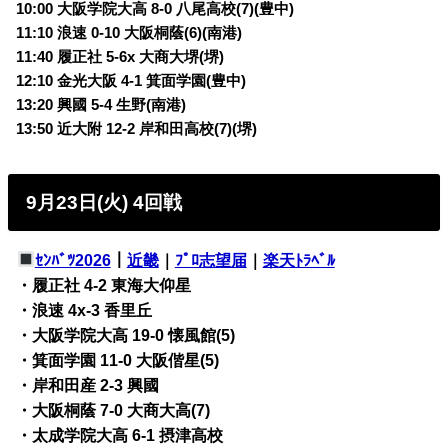
10:00 大阪学院大高 8-0 八尾高校(7)(豊中)
11:10 浪速 0-10 大阪桐蔭(6)(南港)
11:40 履正社 5-6x 大商大堺(堺)
12:10 金光大阪 4-1 箕面学園(豊中)
13:20 興國 5-4 生野(南港)
13:50 近大附 12-2 岸和田高校(7)(堺)
9月23日(火) 4回戦
ｾﾝﾊﾞﾂ2026
｜
近畿
｜
ﾌﾟﾛ志望届
｜
楽天ﾄﾗﾍﾞﾙ
・履正社 4-2 東海大仰星
・浪速 4x-3 香里丘
・大阪学院大高 19-0 懐風館(5)
・箕面学園 11-0 大阪偕星(5)
・岸和田産 2-3 興國
・大阪桐蔭 7-0 大商大高(7)
・太成学院大高 6-1 摂津高校