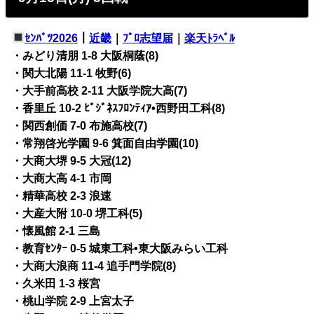
ｾﾝﾊﾞﾂ2026
｜
近畿
｜
ﾌﾟﾛ志望届
｜
楽天ﾄﾗﾍﾞﾙ
・みどり清朋 1-8 大阪桐蔭(8)
・関大北陽 11-1 牧野(6)
・大手前高校 2-11 大阪学院大高(7)
・香里丘 10-2 ﾋﾞｼﾞﾈｽﾌﾛﾝﾃｨｱ•西野田工科(8)
・関西創価 7-0 布施高校(7)
・常翔啓光学園 9-6 箕面自由学園(10)
・大商大堺 9-5 大冠(12)
・大商大高 4-1 市岡
・精華高校 2-3 浪速
・大産大附 10-0 堺工科(5)
・懐風館 2-1 三島
・教育ｾﾝﾀｰ 0-5 城東工科•東大阪みらい工科
・大商大浪商 11-4 追手門学院(8)
・久米田 1-3 桜宮
・桃山学院 2-9 上宮太子