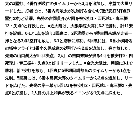
太の3塁打、4番谷渕瑛仁のタイムリーから3点を追加し、序盤で大量リ
ードした。打者では、3番内海竣太が先制打を含む4打数3安打3打点(3
塁打2本)と活躍。先発の吉岡貫介が7回を被安打1・四死球1・奪三振
12・失点0と好投した。■近大附は、大阪学院大高に6-2で勝利。計11安
打を記録。0-1と1点を追う3回裏に、2死満塁から4番吉岡来輝が走者一
掃となる3点2塁打を放ち、3-1と逆転に成功。6回裏には、8番小柳陽佑
の犠牲フライと1番小久保成逢の2塁打から2点を追加し、突き放した。
先発の山口奨太が5回2失点、2人目の吉岡来輝が残る4回を被安打0・四
死球1・奪三振4・失点0と好リリーフした。■金光大阪は、興國に3-1で
勝利。計7安打を放ち、1回裏に5番堀田紺都音のタイムリーから1点を
先制。5回裏には、6番木島爽大郎のタイムリーから2点を追加し、リー
ドを広げた。先発の岸一希が5回1/3を被安打2・四死球1・奪三振2・失
点0と好投し、2人目の井上和典が残るイニングを1失点に抑えた。