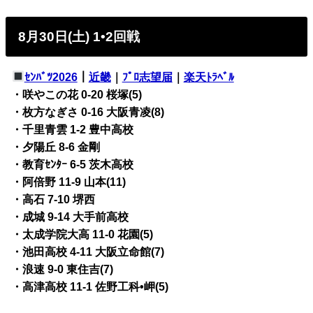
8月30日(土) 1•2回戦
ｾﾝﾊﾞﾂ2026
｜
近畿
｜
ﾌﾟﾛ志望届
｜
楽天ﾄﾗﾍﾞﾙ
・咲やこの花 0-20 桜塚(5)
・枚方なぎさ 0-16 大阪青凌(8)
・千里青雲 1-2 豊中高校
・夕陽丘 8-6 金剛
・教育ｾﾝﾀｰ 6-5 茨木高校
・阿倍野 11-9 山本(11)
・高石 7-10 堺西
・成城 9-14 大手前高校
・太成学院大高 11-0 花園(5)
・池田高校 4-11 大阪立命館(7)
・浪速 9-0 東住吉(7)
・高津高校 11-1 佐野工科•岬(5)