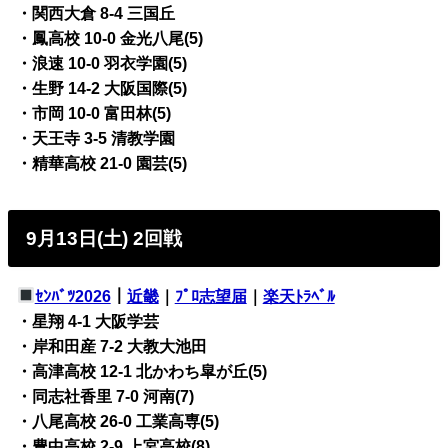
・関西大倉 8-4 三国丘
・鳳高校 10-0 金光八尾(5)
・浪速 10-0 羽衣学園(5)
・生野 14-2 大阪国際(5)
・市岡 10-0 富田林(5)
・天王寺 3-5 清教学園
・精華高校 21-0 園芸(5)
9月13日(土) 2回戦
ｾﾝﾊﾞﾂ2026
｜
近畿
｜
ﾌﾟﾛ志望届
｜
楽天ﾄﾗﾍﾞﾙ
・星翔 4-1 大阪学芸
・岸和田産 7-2 大教大池田
・高津高校 12-1 北かわち皐が丘(5)
・同志社香里 7-0 河南(7)
・八尾高校 26-0 工業高専(5)
・豊中高校 2-9 上宮高校(8)