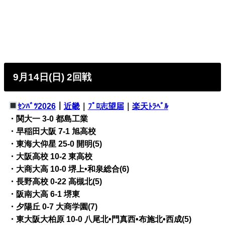
9月14日(日) 2回戦
ｾﾝﾊﾞﾂ2026
｜
近畿
｜
ﾌﾟﾛ志望届
｜
楽天ﾄﾗﾍﾞﾙ
・関大一 3-0 都島工業
・早稲田大阪 7-1 旭高校
・東海大仰星 25-0 開明(5)
・大阪高校 10-2 東高校
・大商大高 10-0 堺上•和泉総合(6)
・長野高校 0-22 高槻北(5)
・阪南大高 6-1 堺東
・夕陽丘 0-7 大商学園(7)
・東大阪大柏原 10-0 八尾北•門真西•布施北•西成(5)