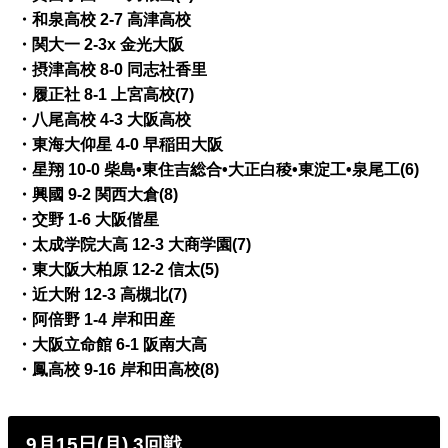
・和泉高校 2-7 高津高校
・関大一 2-3x 金光大阪
・摂津高校 8-0 同志社香里
・履正社 8-1 上宮高校(7)
・八尾高校 4-3 大阪高校
・東海大仰星 4-0 早稲田大阪
・星翔 10-0 柴島•東住吉総合•大正白稜•東淀工•泉尾工(6)
・興國 9-2 関西大倉(8)
・交野 1-6 大阪偕星
・太成学院大高 12-3 大商学園(7)
・東大阪大柏原 12-2 信太(5)
・近大附 12-3 高槻北(7)
・阿倍野 1-4 岸和田産
・大阪立命館 6-1 阪南大高
・鳳高校 9-16 岸和田高校(8)
9月15日(月) 3回戦