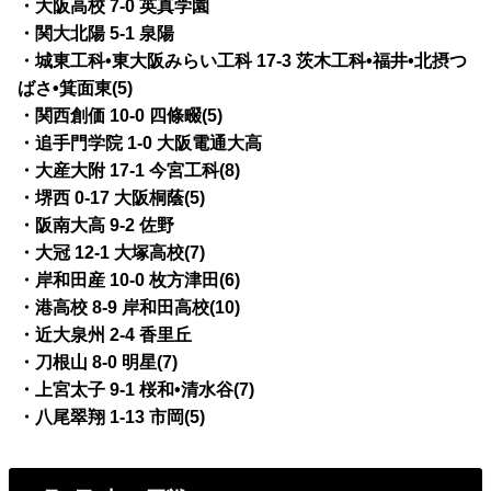
・大阪高校 7-0 英真学園
・関大北陽 5-1 泉陽
・城東工科•東大阪みらい工科 17-3 茨木工科•福井•北摂つ
ばさ•箕面東(5)
・関西創価 10-0 四條畷(5)
・追手門学院 1-0 大阪電通大高
・大産大附 17-1 今宮工科(8)
・堺西 0-17 大阪桐蔭(5)
・阪南大高 9-2 佐野
・大冠 12-1 大塚高校(7)
・岸和田産 10-0 枚方津田(6)
・港高校 8-9 岸和田高校(10)
・近大泉州 2-4 香里丘
・刀根山 8-0 明星(7)
・上宮太子 9-1 桜和•清水谷(7)
・八尾翠翔 1-13 市岡(5)