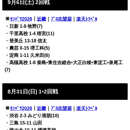
9月6日(土) 2回戦
ｾﾝﾊﾞﾂ2026
｜
近畿
｜
ﾌﾟﾛ志望届
｜
楽天ﾄﾗﾍﾞﾙ
・日新 1-8 牧野(7)
・千里高校 1-4 桜宮(11)
・登美丘 13-18 信太
・農芸 0-15 堺工科(5)
・淀商 1-11 久米田(6)
・高槻高校 1-8 柴島•東住吉総合•大正白稜•東淀工•泉尾工
(7)
8月31日(日) 1•2回戦
ｾﾝﾊﾞﾂ2026
｜
近畿
｜
ﾌﾟﾛ志望届
｜
楽天ﾄﾗﾍﾞﾙ
・渋谷 2-3 みどり清朋(10)
・三島 15-11 山田