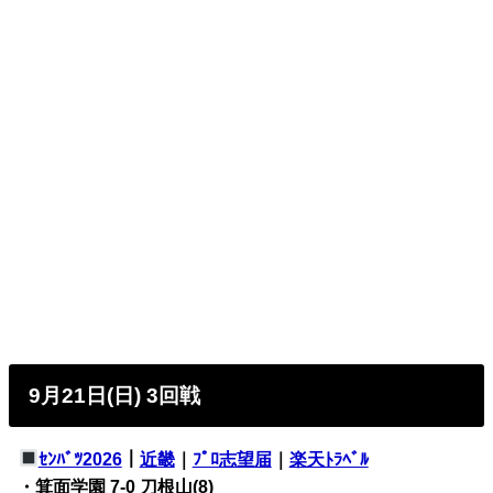
9月21日(日) 3回戦
ｾﾝﾊﾞﾂ2026
｜
近畿
｜
ﾌﾟﾛ志望届
｜
楽天ﾄﾗﾍﾞﾙ
・箕面学園 7-0 刀根山(8)