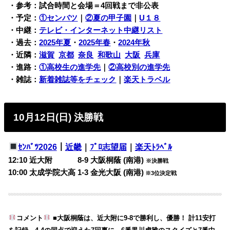
・参考：試合時間と会場＝4回戦まで非公表
・予定：
①センバツ
｜
②夏の甲子園
｜
U１８
・中継：
テレビ・インターネット中継リスト
・過去：
2025年夏
・
2025年春
・
2024年秋
・近隣：
滋賀
京都
奈良
和歌山
大阪
兵庫
・進路：
①高校生の進学先
｜
②高校別の進学先
・雑誌：
新着雑誌等をチェック
｜
楽天トラベル
10月12日(日) 決勝戦
ｾﾝﾊﾞﾂ2026
｜
近畿
｜
ﾌﾟﾛ志望届
｜
楽天ﾄﾗﾍﾞﾙ
12:10 近大附 8-9 大阪桐蔭 (南港)
※決勝戦
10:00 太成学院大高 1-3 金光大阪 (南港)
※3位決定戦
コメント
■大阪桐蔭は、近大附に9-8で勝利し、優勝！ 計11安打