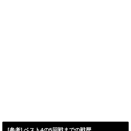
[参考] ベスト4の5回戦までの戦歴