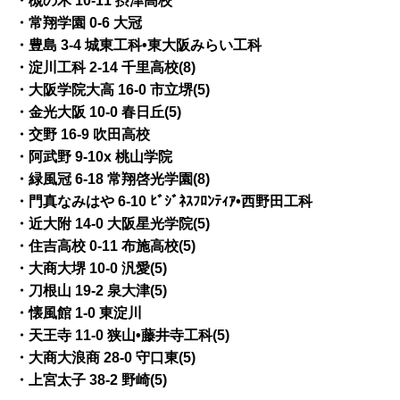
・槻の木 10-11 摂津高校
・常翔学園 0-6 大冠
・豊島 3-4 城東工科•東大阪みらい工科
・淀川工科 2-14 千里高校(8)
・大阪学院大高 16-0 市立堺(5)
・金光大阪 10-0 春日丘(5)
・交野 16-9 吹田高校
・阿武野 9-10x 桃山学院
・緑風冠 6-18 常翔啓光学園(8)
・門真なみはや 6-10 ﾋﾞｼﾞﾈｽﾌﾛﾝﾃｨｱ•西野田工科
・近大附 14-0 大阪星光学院(5)
・住吉高校 0-11 布施高校(5)
・大商大堺 10-0 汎愛(5)
・刀根山 19-2 泉大津(5)
・懐風館 1-0 東淀川
・天王寺 11-0 狭山•藤井寺工科(5)
・大商大浪商 28-0 守口東(5)
・上宮太子 38-2 野崎(5)