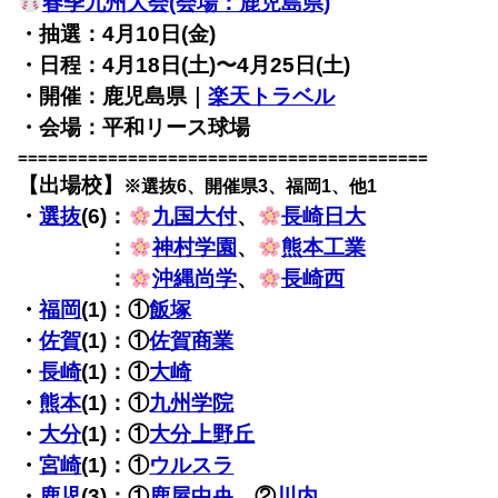
春季九州大会(会場：鹿児島県)
・抽選：4月10日(金)
・日程：4月18日(土)〜4月25日(土)
・開催：鹿児島県｜
楽天トラベル
・会場：平和リース球場
=========================================
【出場校】
※選抜6、開催県3、福岡1、他1
・
選抜
(6)：
九国大付
、
長崎日大
・選抜(6)
：
神村学園
、
熊本工業
・選抜(6)
：
沖縄尚学
、
長崎西
・
福岡
(1)：①
飯塚
・
佐賀
(1)：①
佐賀商業
・
長崎
(1)：①
大崎
・
熊本
(1)：①
九州学院
・
大分
(1)：①
大分上野丘
・
宮崎
(1)：①
ウルスラ
・
鹿児
(3)：①
鹿屋中央
、②
川内