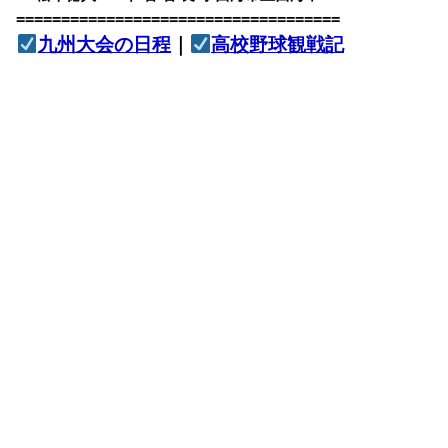
====================================
九州大会の日程
｜
高校野球観戦記