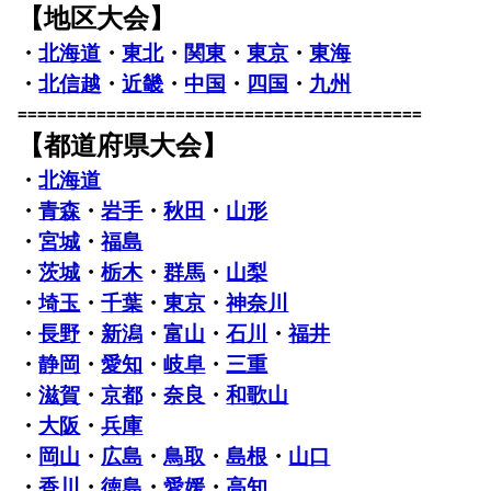
【地区大会】
・
北海道
・
東北
・
関東
・
東京
・
東海
・
北信越
・
近畿
・
中国
・
四国
・
九州
=========================================
【都道府県大会】
・
北海道
・
青森
・
岩手
・
秋田
・
山形
・
宮城
・
福島
・
茨城
・
栃木
・
群馬
・
山梨
・
埼玉
・
千葉
・
東京
・
神奈川
・
長野
・
新潟
・
富山
・
石川
・
福井
・
静岡
・
愛知
・
岐阜
・
三重
・
滋賀
・
京都
・
奈良
・
和歌山
・
大阪
・
兵庫
・
岡山
・
広島
・
鳥取
・
島根
・
山口
・
香川
・
徳島
・
愛媛
・
高知