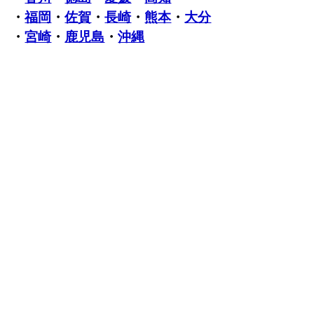
・
福岡
・
佐賀
・
長崎
・
熊本
・
大分
・
宮崎
・
鹿児島
・
沖縄