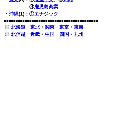
・鹿児(3)：
③
鹿児島商業
・
沖縄
(1)：①
エナジック
=========================================
北海道
・
東北
・
関東
・
東京
・
東海
北信越
・
近畿
・
中国
・
四国
・
九州