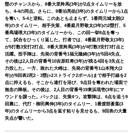
塁のチャンスから、8番大里羚馬(3年)が2点タイムリーを放
ち、4-4の同点。さらに、9番泊亮佑(3年)のタイムリーから1点
を奪い、5-4と逆転。このあとも止まらず、1番岡元城太朗(2
年)のタイムリー、相手失策、4番庭月野敬太(3年)の2塁打、5
番馬場瑛大(3年)のタイムリーから、この回一挙8点を奪っ
て、試合をひっくり返した。打者では、4番庭月野敬太(3年)
が5打数3安打2打点、8番大里羚馬(3年)が4打数3安打3打点と
活躍。投手陣は、先発の背番号1福元隆綺(3年)が5回4失点、
その後は2人目の背番号10吉原旺希(3年)が残る4回を3失点と
力投した。一方、敗れた大崎は、先発の背番号1山本翔大(2
年)が9回表2死2・3塁(=2ストライク2ボール)まで相手打線を2
点に抑えるも、そこから連打を浴び、9点目を奪われた場面で
無念の降板。その後は、2人目の背番号19東浜琉壱(3年)にマ
ウンドを譲った。バックは、失策4つ。攻撃陣は、6点を追う9
回裏に、代打・柳田興伸(3年)のタイムリー、1番渡部蒼葉(3
年)のタイムリーから3点を返す粘りを見せるも、9回表の大量
失点が響いた。