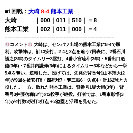
■1回戦：
大崎
8-4
熊本工業
大崎 ｜000｜011｜510｜＝8
熊本工業 ｜002｜011｜000｜＝4
=========================================
コメント
大崎は、センバツ出場の熊本工業に8-4で勝
利。攻撃陣は、計13安打。2-4と2点を追う7回表に、2番石川
護之(3年)のタイムリー3塁打、4番小宮琉斗(3年)・5番出口魁
嬉(3年)・7番井内謙伸(3年)によるタイムリー3本などから一挙
5点を奪い、逆転した。投げては、先発の背番号1山本翔大(2
年)が9回を被安打8・四死球7・奪三振6・失点4・計162球と力
投した。一方、敗れた熊本工業は、背番号1堤大輔(3年)→背
番号3井藤啓稀(3年)の2投手が継投。打者では、1番東彰悟(3
年)が4打数3安打1打点＋2盗塁と活躍を見せた。