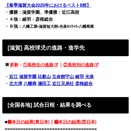
【春季滋賀大会2025年におけるベスト8校】
・優勝：滋賀学園、準優勝：近江高校
・４強：綾羽・彦根総合
・８強：
八幡工業•滋賀短大附•光泉ｶﾄﾘｯｸ•八幡商業
[滋賀] 高校球児の進路・進学先
更新：
①高校生の進路
｜
②高校別の進路
・
近江
滋賀学園
比叡山
立命館守山
綾羽
光泉
・
北大津
八幡商
瀬田工
近江兄弟社
彦根総合
[全国各地] 試合日程・結果を調べる
■
❶本日の結果(東日本)
｜
❷本日の結果(西日本)
===================================