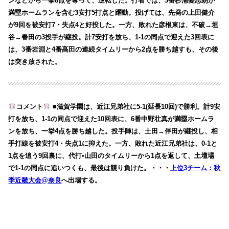
ンなどから一挙8点を奪って、逆転した。打者では、3番杉浦憂志朗が
満塁ホームランを含む3安打5打点と躍動。投げては、先発の上田健介
が9回を被安打7・失点4と好投した。一方、敗れた彦根東は、不破→垣
谷→春田の3投手が継投。計7安打を放ち、1-1の同点で迎えた3回表に
は、3番岩淵と4番髙田の連続タイムリーから2点を勝ち越すも、その後
は突き放された。
コメント
■滋賀学園は、近江兄弟社に5-1(延長10回)で勝利。計9安
打を放ち、1-1の同点で迎えた10回表に、6番中野壮真が満塁ホームラ
ンを放ち、一挙4点を勝ち越した。投手陣は、土田→伴田が継投し、相
手打線を被安打4・失点1に抑えた。一方、敗れた近江兄弟社は、0-1と
1点を追う9回裏に、代打•山田のタイムリーから1点を返して、土壇場
で1-1の同点に追いつくも、最後は競り負けた。・・・
上位3チーム：秋
季近畿大会@奈良
へ出場する。