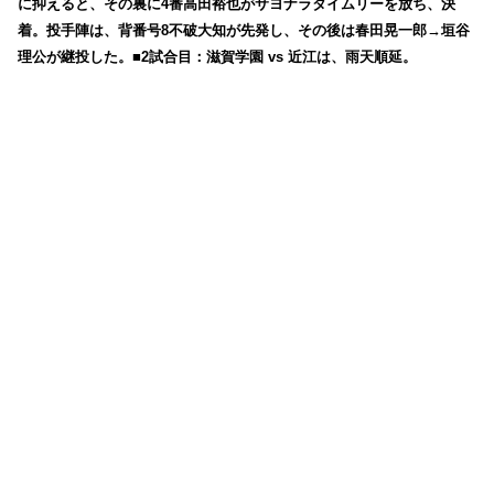
に抑えると、その裏に4番高田裕也がサヨナラタイムリーを放ち、決
着。投手陣は、背番号8不破大知が先発し、その後は春田晃一郎→垣谷
理公が継投した。■2試合目：滋賀学園 vs 近江は、雨天順延。