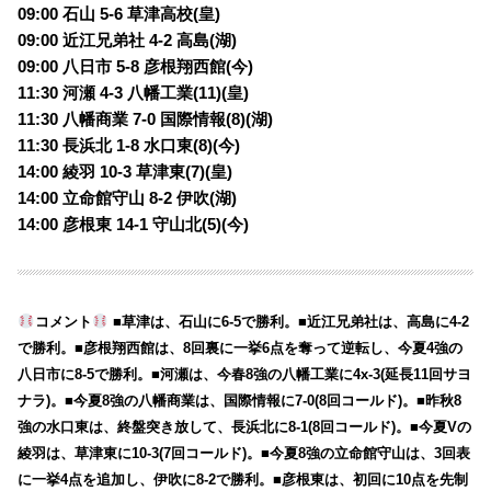
09:00 石山 5-6 草津高校(皇)
09:00 近江兄弟社 4-2 高島(湖)
09:00 八日市 5-8 彦根翔西館(今)
11:30 河瀬 4-3 八幡工業(11)(皇)
11:30 八幡商業 7-0 国際情報(8)(湖)
11:30 長浜北 1-8 水口東(8)(今)
14:00 綾羽 10-3 草津東(7)(皇)
14:00 立命館守山 8-2 伊吹(湖)
14:00 彦根東 14-1 守山北(5)(今)
コメント
■草津は、石山に6-5で勝利。■近江兄弟社は、高島に4-2
で勝利。■彦根翔西館は、8回裏に一挙6点を奪って逆転し、今夏4強の
八日市に8-5で勝利。■河瀬は、今春8強の八幡工業に4x-3(延長11回サヨ
ナラ)。■今夏8強の八幡商業は、国際情報に7-0(8回コールド)。■昨秋8
強の水口東は、終盤突き放して、長浜北に8-1(8回コールド)。■今夏Vの
綾羽は、草津東に10-3(7回コールド)。■今夏8強の立命館守山は、3回表
に一挙4点を追加し、伊吹に8-2で勝利。■彦根東は、初回に10点を先制