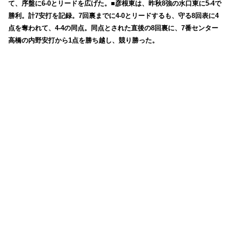
て、序盤に6-0とリードを広げた。■彦根東は、昨秋8強の水口東に5-4で
勝利。計7安打を記録。7回裏までに4-0とリードするも、守る8回表に4
点を奪われて、4-4の同点。同点とされた直後の8回裏に、7番センター
高橋の内野安打から1点を勝ち越し、競り勝った。