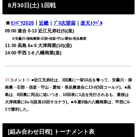
8月30日(土) 1回戦
ｾﾝﾊﾞﾂ2026
｜
近畿
｜
ﾌﾟﾛ志望届
｜
楽天ﾄﾗﾍﾞﾙ
09:00 連合 0-13 近江兄弟社(5)(皇)
※安曇川•湖南農業•石部•信楽•守山•愛知•長浜農業
11:30 高島 6x-5 大津商業(10)(皇)
14:00 甲西 1-6 八幡商業(皇)
コメント
■近江兄弟社は、3回裏に一挙10点を奪って、安曇川・湖
南農・石部・信楽・守山・愛知・長浜農連合に13-0(5回コールド)。■高
島は、8回裏に同点に追いつき、10回表に1点を先行されるも、最後は
大津商業に6x-5(延長10回サヨナラ)。■今夏8強の八幡商業は、甲西に6-
1で勝利した。
[組み合わせ日程] トーナメント表