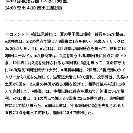
14:00 彦根翔西館 1-3
水口東(皇)
14:00 堅田 4-10
瀬田工業(湖)
コメント
■近江兄弟社は、夏の甲子園出場校・綾羽を3-2で撃破。
■彦根東は、2-2の同点で迎えた9回裏に1点を奪い、光泉カトリックに
3x-2(9回サヨナラ)。■近江は、2回以降は毎回得点を奪って、膳所に10-
0(6回コールド)。■八幡商業は、1点を追う土壇場9回裏に同点に追いつ
き、10回表には2点を先行されるも10回裏に3点を奪って、立命館守山
に4x-3(延長10回逆転サヨナラ)。■滋賀学園は、2回裏に9番成瀬のタイ
ムリーから1点を先制して、滋賀短大附に1-0で勝利。投手陣は、先発の
土田が6回を、2人目の伴田が残る3回を投げて、相手打線を4安打に抑
えて完封した。■能登川は、中盤以降に得点を重ねて、河瀬に5-1で勝
利。■水口東は、1-1の同点で迎えた8回表に2点を勝ち越し、彦根翔西
館に3-1で競り勝った。■瀬田工業は、守る1回表に2点を先制されるも
直後に3点を奪って逆転し、堅田に10-4で勝利した。