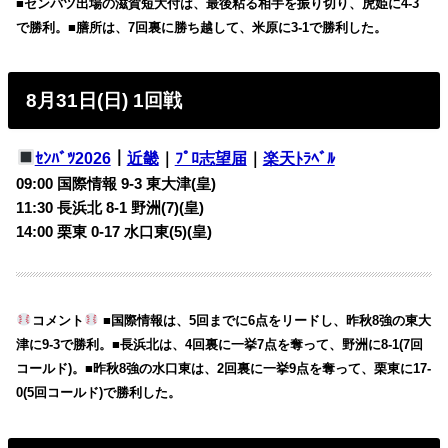
■センバツ出場の滋賀短大付は、最後粘る相手を振り切り、虎姫に4-3
で勝利。■膳所は、7回裏に勝ち越して、米原に3-1で勝利した。
8月31日(日) 1回戦
ｾﾝﾊﾞﾂ2026
｜
近畿
｜
ﾌﾟﾛ志望届
｜
楽天ﾄﾗﾍﾞﾙ
09:00 国際情報 9-3 東大津(皇)
11:30 長浜北 8-1 野洲(7)(皇)
14:00 栗東 0-17 水口東(5)(皇)
コメント
■国際情報は、5回までに6点をリードし、昨秋8強の東大
津に9-3で勝利。■長浜北は、4回裏に一挙7点を奪って、野洲に8-1(7回
コールド)。■昨秋8強の水口東は、2回裏に一挙9点を奪って、栗東に17-
0(5回コールド)で勝利した。