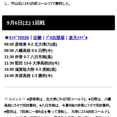
し、守山北に14-1(5回コールド)で勝利した。
9月6日(土) 1回戦
ｾﾝﾊﾞﾂ2026
｜
近畿
｜
ﾌﾟﾛ志望届
｜
楽天ﾄﾗﾍﾞﾙ
09:00 彦根東 9-2 北大津(7)(皇)
09:00 八幡高校 0-5 日野(今)
11:30 伊香 0-7 八日市南(皇)
11:30 堅田 13-6 大津高校(8)(今)
14:00 滋賀短大附 4-3 虎姫(皇)
14:00 米原高校 1-3 膳所(今)
コメント
■彦根東は、北大津に9-2(7回コールド)。■日野は、八幡
高校に5-0で完封勝利。■八日市南は、今夏8強の伊香に7-0で完封勝利。
■堅田は、7回表に一挙8点を奪って逆転し、大津に13-6(8回コールド)。