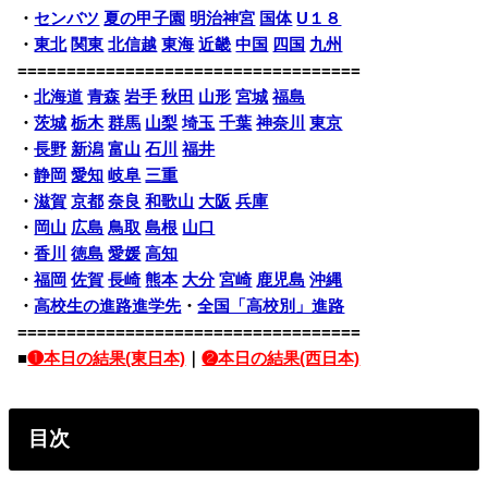
・
センバツ
夏の甲子園
明治神宮
国体
U１８
・
東北
関東
北信越
東海
近畿
中国
四国
九州
===================================
・
北海道
青森
岩手
秋田
山形
宮城
福島
・
茨城
栃木
群馬
山梨
埼玉
千葉
神奈川
東京
・
長野
新潟
富山
石川
福井
・
静岡
愛知
岐阜
三重
・
滋賀
京都
奈良
和歌山
大阪
兵庫
・
岡山
広島
鳥取
島根
山口
・
香川
徳島
愛媛
高知
・
福岡
佐賀
長崎
熊本
大分
宮崎
鹿児島
沖縄
・
高校生の進路進学先
・
全国「高校別」進路
===================================
■
❶本日の結果(東日本)
｜
❷本日の結果(西日本)
目次