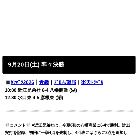
9月20日(土) 準々決勝
ｾﾝﾊﾞﾂ2026
｜
近畿
｜
ﾌﾟﾛ志望届
｜
楽天ﾄﾗﾍﾞﾙ
10:00 近江兄弟社 6-4 八幡商業 (湖)
12:30 水口東 4-5
彦根東 (湖)
コメント
■近江兄弟社は、今夏8強の八幡商業に6-4で勝利。計12
安打を記録。初回に一挙4点を先制し、4回表にはさらに2点を追加し