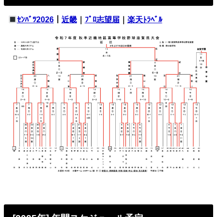
ｾﾝﾊﾞﾂ2026
｜
近畿
｜
ﾌﾟﾛ志望届
｜
楽天ﾄﾗﾍﾞﾙ