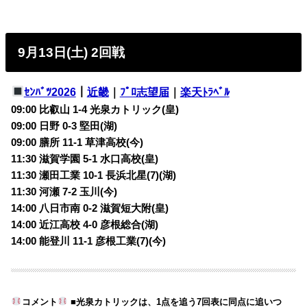
9月13日(土) 2回戦
ｾﾝﾊﾞﾂ2026
｜
近畿
｜
ﾌﾟﾛ志望届
｜
楽天ﾄﾗﾍﾞﾙ
09:00 比叡山 1-4 光泉カトリック(皇)
09:00 日野 0-3 堅田(湖)
09:00 膳所 11-1 草津高校(今)
11:30 滋賀学園 5-1 水口高校(皇)
11:30 瀬田工業 10-1 長浜北星(7)(湖)
11:30 河瀬 7-2 玉川(今)
14:00 八日市南 0-2 滋賀短大附(皇)
14:00 近江高校 4-0 彦根総合(湖)
14:00 能登川 11-1 彦根工業(7)(今)
コメント
■光泉カトリックは、1点を追う7回表に同点に追いつ