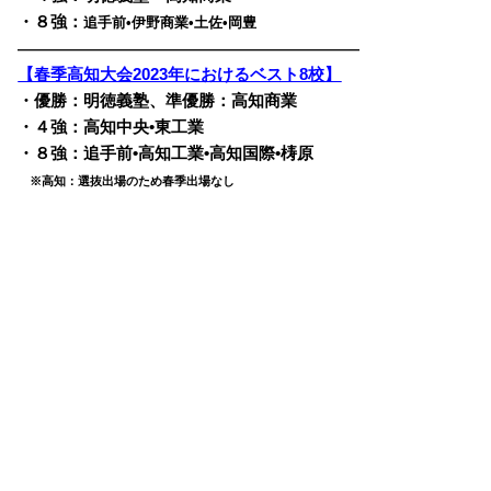
・８強：
追手前•伊野商業•土佐•岡豊
————————————————————————
【春季高知大会2023年におけるベスト8校】
・優勝：明徳義塾、準優勝：高知商業
・４強：高知中央•東工業
・８強：追手前•高知工業•高知国際•梼原
※高知：選抜出場のため春季出場なし