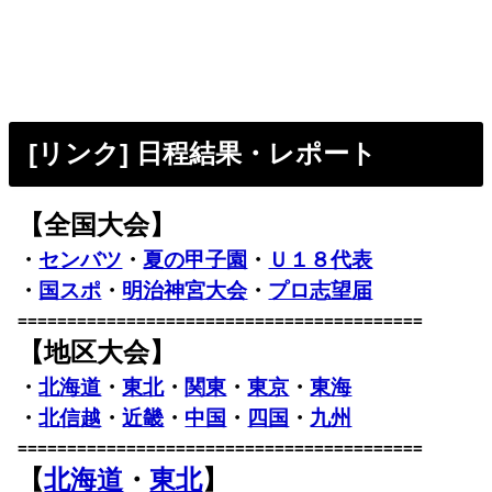
[リンク] 日程結果・レポート
【全国大会】
・
センバツ
・
夏の甲子園
・
Ｕ１８代表
・
国スポ
・
明治神宮大会
・
プロ志望届
=========================================
【地区大会】
・
北海道
・
東北
・
関東
・
東京
・
東海
・
北信越
・
近畿
・
中国
・
四国
・
九州
=========================================
【
北海道
・
東北
】