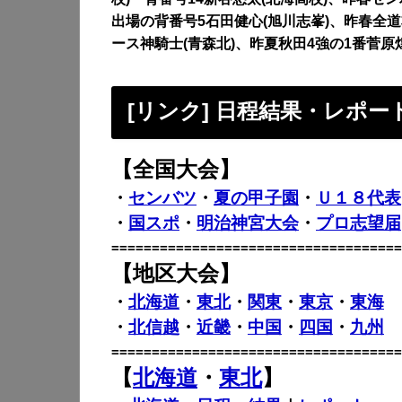
出場の背番号5石田健心(旭川志峯)、昨春全道
ース神騎士(青森北)、昨夏秋田4強の1番菅原
[リンク] 日程結果・レポー
【全国大会】
・
センバツ
・
夏の甲子園
・
Ｕ１８代表
・
国スポ
・
明治神宮大会
・
プロ志望届
====================================
【地区大会】
・
北海道
・
東北
・
関東
・
東京
・
東海
・
北信越
・
近畿
・
中国
・
四国
・
九州
====================================
【
北海道
・
東北
】