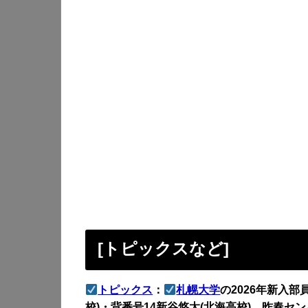
[トピックスなど]
トピックス
：
札幌大学
の2026年新入
校)・背番号14新谷悠太(北海高校)、昨春セ