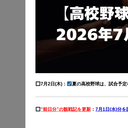
7月2日(木)：
夏の高校野球は、試合予定
“
前日分”の観戦記を更新
：
7月1日(水)分を