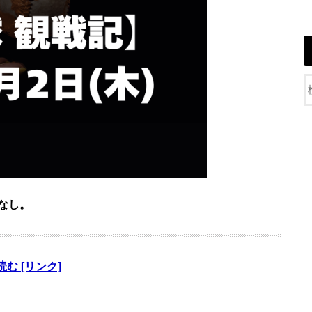
なし。
読む [リンク]