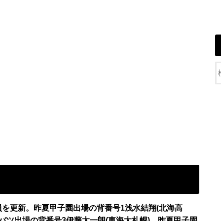
部員を更新。昨夏甲子園出場の背番号1浅水結翔(北海高
ンバツ出場の背番号3伊藤太一朗(東海大札幌)、昨夏甲子園