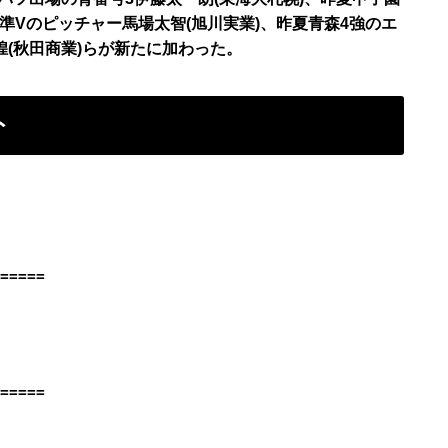
準Vのピッチャー馬場太智(旭川実業)、昨夏青森4強のエ
煌(秋田商業)らが新たに加わった。
ト
=====
=====